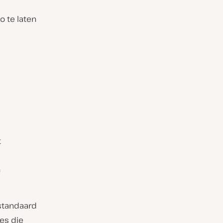
o te laten
t
n
standaard
es die