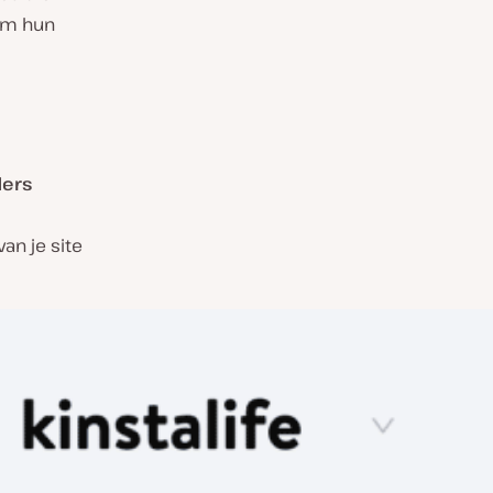
 om hun
ders
an je site