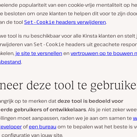
eiende populariteit van een cookie-vrije mentaliteit op h
 besloten om onze klanten te helpen dit voor te zijn doo
n de tool
headers verwijderen
.
Set-Cookie
e tool is nu beschikbaar voor alle Kinsta klanten en stelt j
rwijderen van
headers uit gecachete respon
Set-Cookie
akelen,
je site te versnellen
en
vertrouwen op te bouwen m
sbestand
.
eer deze tool te gebruik
angrijk op te merken dat
deze tool is bedoeld voor
erde gebruikers of ontwikkelaars
. Als je niet zeker wee
ellingen moet aanpassen, raden we je aan om samen te
w
eveloper
of
een bureau
om te bepalen wat het beste is v
 configuratie van jouw site.