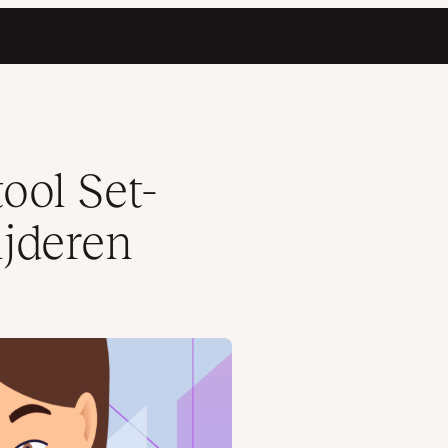
ool Set-
jderen