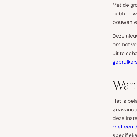
Met de gro
hebben we
bouwen va
Deze nieuw
om het ve
uit te sch
gebruiker
Wann
Het is bel
geavance
deze inst
met een d
specifieke