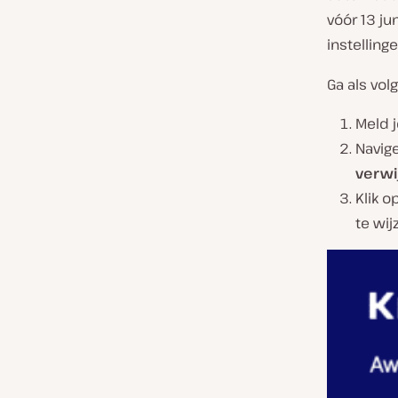
vóór 13 j
instellin
Ga als vol
Meld j
Navig
verwi
Klik 
te wij