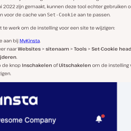
uni 2022 zijn gemaakt, kunnen deze tool echter gebruiken
gen voor de cache van
aan te passen.
Set-Cookie
gt te werk om de instelling voor een site te wijzigen:
e aan bij
MyKinsta
.
eer naar
Websites
>
sitenaam
>
Tools
>
Set-Cookie hea
jderen
.
op de knop
Inschakelen
of
Uitschakelen
om de instelling v
zigen.