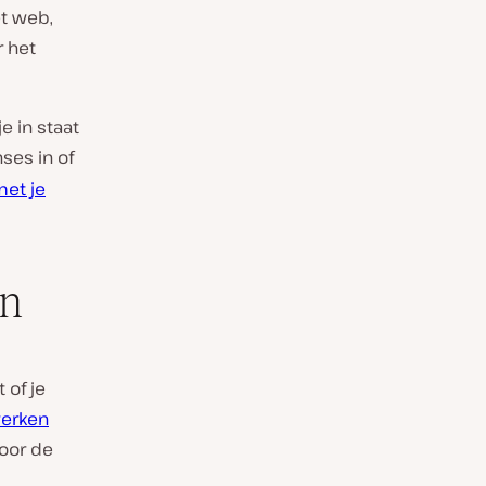
et web,
r het
e in staat
ses in of
et je
en
t of je
erken
oor de