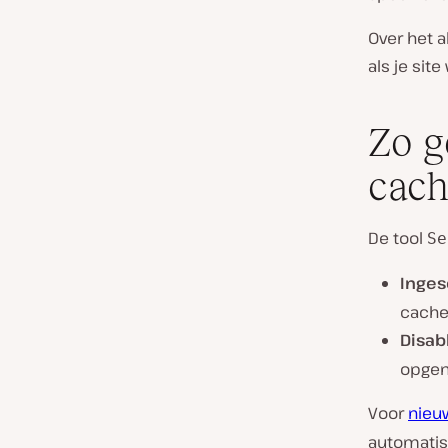
Over het a
als je sit
Zo g
cach
De tool
Se
Inges
cache
Disab
opgen
Voor
nieu
automatis