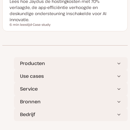
Lees hoe Jaydus de hostingkosten met 70%
verlaagde, de app-efficiëntie verhoogde en
deskundige ondersteuning inschakelde voor AI
innovatie.
6 min leestijd
Case study
Leestijd
P
o
s
t
t
y
p
e
Producten
Use cases
Service
Bronnen
Bedrijf