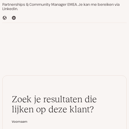
Partnerships & Community Manager EMEA. Je kan me bereiken via
Linkedin.
W
L
e
i
b
n
s
k
i
e
t
d
e
I
n
Zoek je resultaten die
lijken op deze klant?
Voornaam