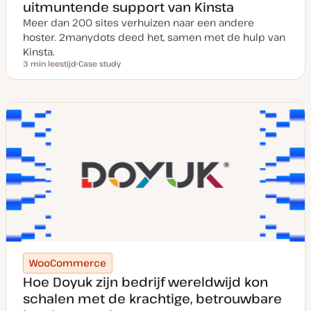
uitmuntende support van Kinsta
Meer dan 200 sites verhuizen naar een andere
hoster. 2manydots deed het, samen met de hulp van
Kinsta.
3 min leestijd
Case study
Leestijd
P
o
s
t
t
y
p
e
WooCommerce
Hoe Doyuk zijn bedrijf wereldwijd kon
schalen met de krachtige, betrouwbare