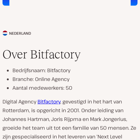
NEDERLAND
L
a
Over Bitfactory
n
d
Bedrijfsnaam: Bitfactory
v
Branche: Online Agency
a
Aantal medewerkers: 50
n
k
Digital Agency
Bitfactory
, gevestigd in het hart van
l
Rotterdam, is opgericht in 2001. Onder leiding van
a
Johannes Hartman, Joris Rijpma en Mark Jongerius,
n
groeide het team uit tot een familie van 50 mensen. Ze
t
zijn gespecialiseerd in het leveren van ‘Next Level