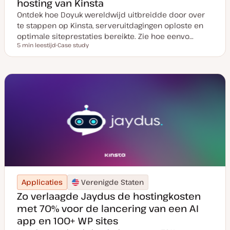
hosting van Kinsta
Ontdek hoe Doyuk wereldwijd uitbreidde door over
te stappen op Kinsta, serveruitdagingen oploste en
optimale siteprestaties bereikte. Zie hoe eenvo…
5 min leestijd
Case study
Leestijd
P
o
s
t
t
y
p
e
Applicaties
Verenigde Staten
Zo verlaagde Jaydus de hostingkosten
met 70% voor de lancering van een AI
app en 100+ WP sites