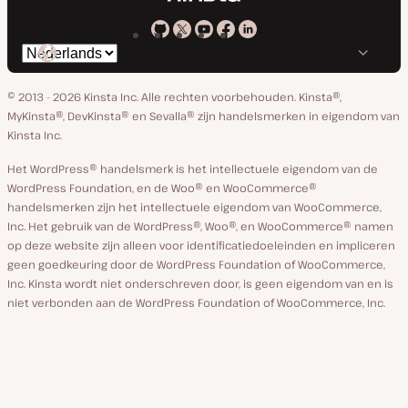
Kinsta
Kinsta
Kinsta
Kinsta
Kinsta
Selecteer
op
op
op
op
op
taal
GitHub
X
YouTube
Facebook
Linkedin
© 2013 - 2026 Kinsta Inc. Alle rechten voorbehouden.
Kinsta®,
MyKinsta®, DevKinsta® en Sevalla® zijn handelsmerken in eigendom van
Kinsta Inc.
Het WordPress® handelsmerk is het intellectuele eigendom van de
WordPress Foundation, en de Woo® en WooCommerce®
handelsmerken zijn het intellectuele eigendom van WooCommerce,
Inc. Het gebruik van de WordPress®, Woo®, en WooCommerce® namen
op deze website zijn alleen voor identificatiedoeleinden en impliceren
geen goedkeuring door de WordPress Foundation of WooCommerce,
Inc. Kinsta wordt niet onderschreven door, is geen eigendom van en is
niet verbonden aan de WordPress Foundation of WooCommerce, Inc.