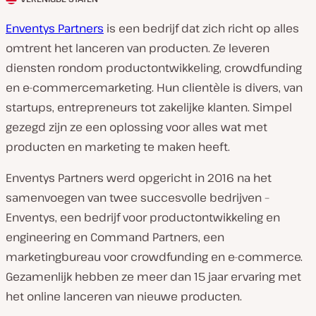
L
a
Enventys Partners
is een bedrijf dat zich richt op alles
n
omtrent het lanceren van producten. Ze leveren
d
diensten rondom productontwikkeling, crowdfunding
v
en e-commercemarketing. Hun clientèle is divers, van
a
startups, entrepreneurs tot zakelijke klanten. Simpel
n
gezegd zijn ze een oplossing voor alles wat met
k
producten en marketing te maken heeft.
l
Enventys Partners werd opgericht in 2016 na het
a
samenvoegen van twee succesvolle bedrijven –
n
Enventys, een bedrijf voor productontwikkeling en
t
engineering en Command Partners, een
:
marketingbureau voor crowdfunding en e-commerce.
Gezamenlijk hebben ze meer dan 15 jaar ervaring met
het online lanceren van nieuwe producten.