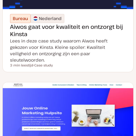
Bureau
Nederland
Aiwos gaat voor kwaliteit en ontzorgt bij
Kinsta
Lees in deze case study waarom Aiwos heeft
gekozen voor Kinsta. Kleine spoiler: Kwaliteit
veiligheid en ontzorging zijn een paar
sleutelwoorden.
3 min leestijd
Case study
Leestijd
P
o
s
t
t
y
p
e