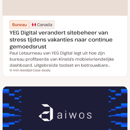
Bureau
Canada
YEG Digital verandert sitebeheer van
stress tijdens vakanties naar continue
gemoedsrust
Paul Letaurneau van YEG Digital legt uit hoe zijn
bureau profiteerde van Kinsta's mobielvriendelijke
dashboard, uitgebreide toolset en betrouwbare…
9 min leestijd
Case study
Leestijd
P
o
s
t
t
y
p
e