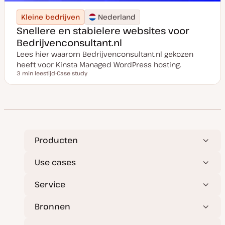
Kleine bedrijven
Nederland
Snellere en stabielere websites voor
Bedrijvenconsultant.nl
Lees hier waarom Bedrijvenconsultant.nl gekozen
heeft voor Kinsta Managed WordPress hosting.
3 min leestijd
Case study
Leestijd
P
o
s
t
t
y
p
e
Producten
Use cases
Service
Bronnen