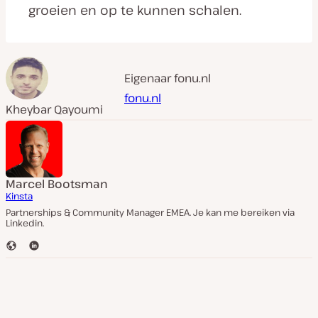
groeien en op te kunnen schalen.
Eigenaar fonu.nl
fonu.nl
Kheybar Qayoumi
Marcel Bootsman
Kinsta
Partnerships & Community Manager EMEA. Je kan me bereiken via
Linkedin.
W
L
e
i
b
n
s
k
i
e
t
d