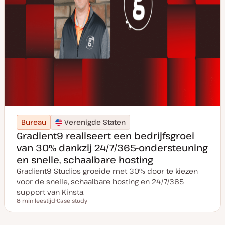
Bureau
Verenigde Staten
Gradient9 realiseert een bedrijfsgroei
van 30% dankzij 24/7/365-ondersteuning
en snelle, schaalbare hosting
Gradient9 Studios groeide met 30% door te kiezen
voor de snelle, schaalbare hosting en 24/7/365
support van Kinsta.
8 min leestijd
Case study
Leestijd
P
o
s