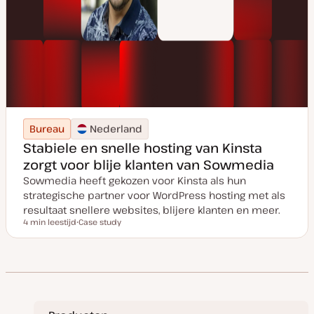
Bureau
Nederland
Stabiele en snelle hosting van Kinsta
zorgt voor blije klanten van Sowmedia
Sowmedia heeft gekozen voor Kinsta als hun
strategische partner voor WordPress hosting met als
resultaat snellere websites, blijere klanten en meer.
4 min leestijd
Case study
Leestijd
P
o
s
t
t
y
p
e