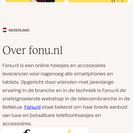
NEDERLAND
L
a
Over fonu.nl
n
d
Fonu.nl is een online hoesjes en accessoires
v
leverancier voor nagenoeg alle smartphones en
a
tablets. Opgericht door vrienden met jarenlange
n
ervaring in de branche en in de techniek is Fonu.nl de
k
snelstgroeiende webshop in de telecombranche in de
l
BeNeLux.
Fonu.nl
staat bekend om haar brede aanbod
a
van luxe en betaalbare telefoonhoesjes en
n
accessoires.
t