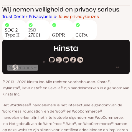
Wij nemen veiligheid en privacy serieus.
Trust Center
Privacybeleid
Jouw privacykeuzes
SOC 2
ISO
Type II
27001
GDPR
CCPA
Kinsta
Kinsta
Kinsta
Kinsta
Kinsta
Selecteer
op
op
op
op
op
taal
GitHub
X
YouTube
Facebook
Linkedin
© 2013 - 2026 Kinsta Inc. Alle rechten voorbehouden.
Kinsta®,
MyKinsta®, DevKinsta® en Sevalla® zijn handelsmerken in eigendom van
Kinsta Inc.
Het WordPress® handelsmerk is het intellectuele eigendom van de
WordPress Foundation, en de Woo® en WooCommerce®
handelsmerken zijn het intellectuele eigendom van WooCommerce,
Inc. Het gebruik van de WordPress®, Woo®, en WooCommerce® namen
op deze website zijn alleen voor identificatiedoeleinden en impliceren