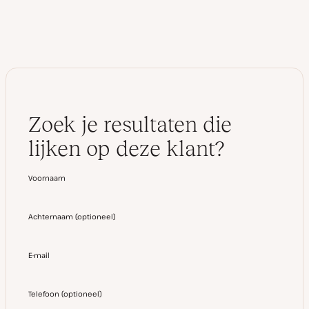
e
I
n
Zoek je resultaten die
lijken op deze klant?
Voornaam
Achternaam
(
optioneel
)
E-mail
Telefoon
(
optioneel
)