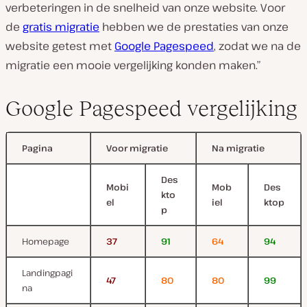
verbeteringen in de snelheid van onze website. Voor
de
gratis migratie
hebben we de prestaties van onze
website getest met
Google Pagespeed
, zodat we na de
migratie een mooie vergelijking konden maken.”
Google Pagespeed vergelijking
Pagina
Voor migratie
Na migratie
Des
Mobi
Mob
Des
kto
el
iel
ktop
p
Homepage
37
91
64
94
Landingpagi
47
80
80
99
na