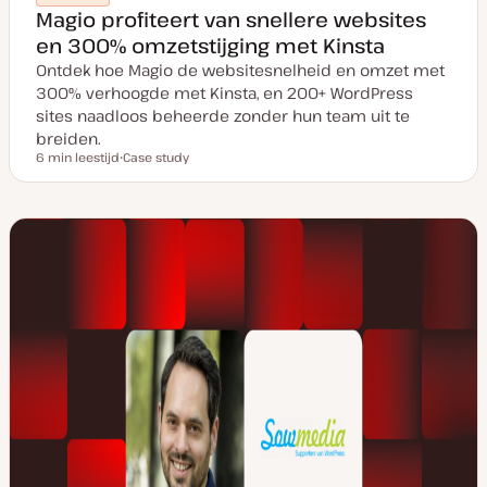
Magio profiteert van snellere websites
en 300% omzetstijging met Kinsta
Ontdek hoe Magio de websitesnelheid en omzet met
300% verhoogde met Kinsta, en 200+ WordPress
sites naadloos beheerde zonder hun team uit te
breiden.
6 min leestijd
Case study
Leestijd
P
o
s
t
t
y
p
e