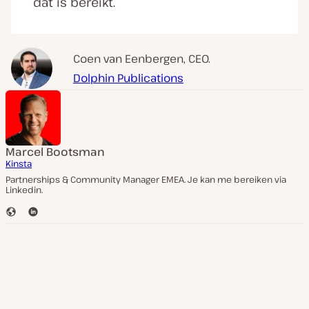
dat is bereikt.
Coen van Eenbergen, CEO.
Dolphin Publications
Marcel Bootsman
Kinsta
Partnerships & Community Manager EMEA. Je kan me bereiken via
Linkedin.
W
L
e
i
b
n
s
k
i
e
t
d
e
I
n