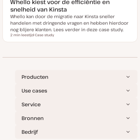
Whello kiest voor de efficiëntie en
snelheid van Kinsta
Whello kan door de migratie naar Kinsta sneller
handelen met dringende vragen en hebben hierdoor
nog blijere klanten. Lees verder in deze case study.
2 min leestijd
Case study
Leestijd
P
o
s
t
t
y
p
e
Producten
Use cases
Service
Bronnen
Bedrijf