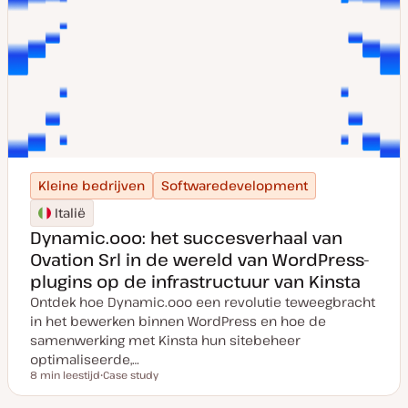
Kleine bedrijven
Softwaredevelopment
Italië
Dynamic.ooo: het succesverhaal van
Ovation Srl in de wereld van WordPress-
plugins op de infrastructuur van Kinsta
Ontdek hoe Dynamic.ooo een revolutie teweegbracht
in het bewerken binnen WordPress en hoe de
samenwerking met Kinsta hun sitebeheer
optimaliseerde,…
8 min leestijd
Case study
Leestijd
P
o