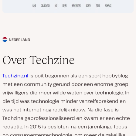
NEDERLAND
L
a
Over Techzine
n
d
Techzine.nl
is ooit begonnen als een soort hobbyblog
v
met een community gerund door een enorme groep
a
vrijwilligers die meer wilde weten over technologie. In
n
die tijd was technologie minder vanzelfsprekend en
k
was het internet nog redelijk nieuw. Na die fase is
l
Techzine geprofessionaliseerd en kwam er een echte
a
redactie. In 2015 is besloten, na een jarenlange focus
n
op consumententechnologie, om meer de zakelijke