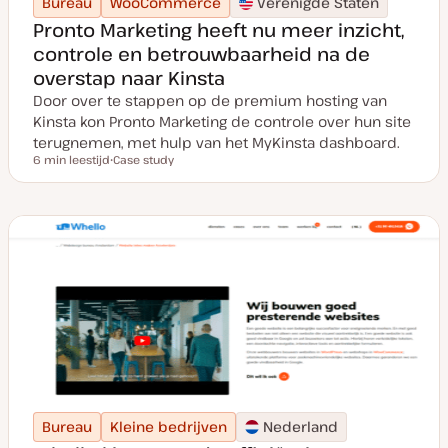
Bureau
WooCommerce
Verenigde Staten
Pronto Marketing heeft nu meer inzicht,
controle en betrouwbaarheid na de
overstap naar Kinsta
Door over te stappen op de premium hosting van
Kinsta kon Pronto Marketing de controle over hun site
terugnemen, met hulp van het MyKinsta dashboard.
6 min leestijd
Case study
Leestijd
P
o
s
t
t
y
p
e
Bureau
Kleine bedrijven
Nederland