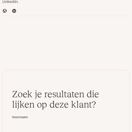
Linkedin.
W
L
e
i
b
n
s
k
i
e
t
d
e
I
n
Zoek je resultaten die
lijken op deze klant?
Voornaam