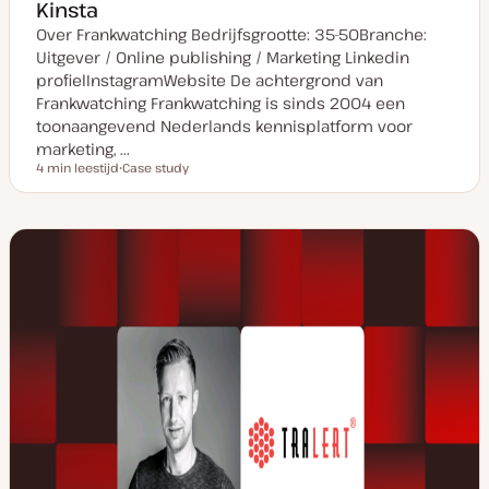
Kinsta
Over Frankwatching Bedrijfsgrootte: 35-50Branche:
Uitgever / Online publishing / Marketing Linkedin
profielInstagramWebsite De achtergrond van
Frankwatching Frankwatching is sinds 2004 een
toonaangevend Nederlands kennisplatform voor
marketing, ...
4 min leestijd
Case study
Leestijd
P
o
s
t
t
y
p
e