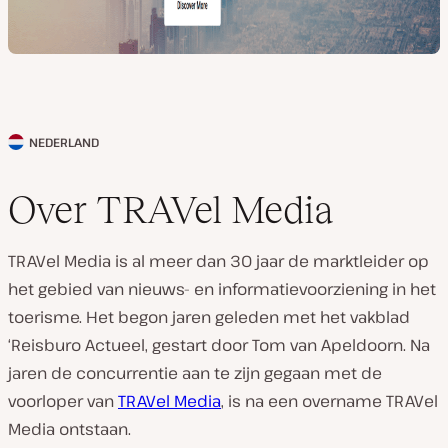
NEDERLAND
L
a
Over TRAVel Media
n
d
TRAVel Media is al meer dan 30 jaar de marktleider op
v
het gebied van nieuws- en informatievoorziening in het
a
toerisme. Het begon jaren geleden met het vakblad
n
‘Reisburo Actueel, gestart door Tom van Apeldoorn. Na
k
jaren de concurrentie aan te zijn gegaan met de
l
voorloper van
TRAVel Media
, is na een overname TRAVel
a
Media ontstaan.
n