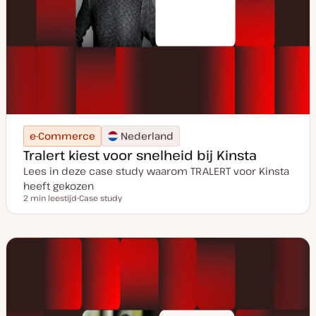
e-Commerce
Nederland
Tralert kiest voor snelheid bij Kinsta
Lees in deze case study waarom TRALERT voor Kinsta
heeft gekozen
2 min leestijd
Case study
Leestijd
P
o
s
t
t
y
p
e