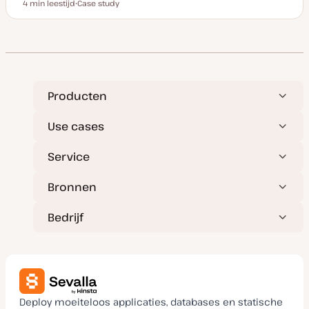
4 min leestijd
Case study
Leestijd
P
o
s
t
t
y
p
e
Producten
Use cases
Service
Bronnen
Bedrijf
Deploy moeiteloos applicaties, databases en statische