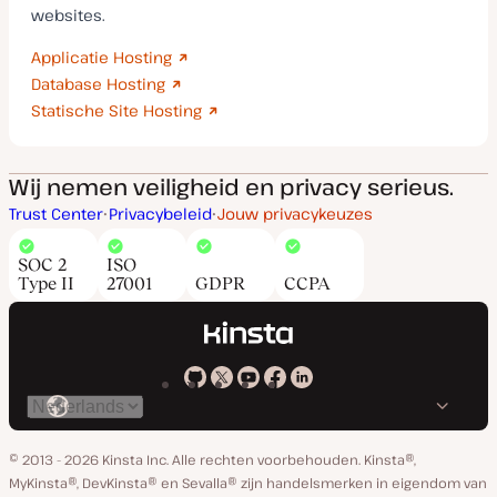
websites.
Applicatie Hosting
Database Hosting
Statische Site Hosting
Wij nemen veiligheid en privacy serieus.
Trust Center
Privacybeleid
Jouw privacykeuzes
SOC 2
ISO
Type II
27001
GDPR
CCPA
Kinsta
Kinsta
Kinsta
Kinsta
Kinsta
Selecteer
op
op
op
op
op
taal
GitHub
X
YouTube
Facebook
Linkedin
© 2013 - 2026 Kinsta Inc. Alle rechten voorbehouden.
Kinsta®,
MyKinsta®, DevKinsta® en Sevalla® zijn handelsmerken in eigendom van