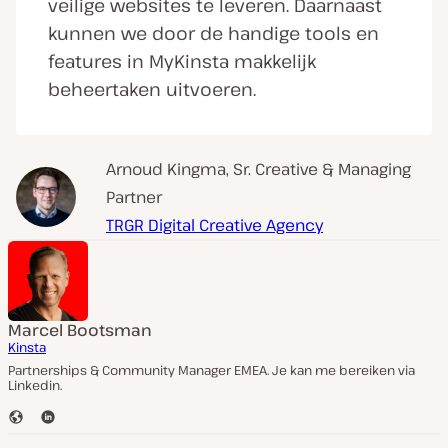
veilige websites te leveren. Daarnaast
kunnen we door de handige tools en
features in MyKinsta makkelijk
beheertaken uitvoeren.
Arnoud Kingma, Sr. Creative & Managing
Partner
TRGR Digital Creative Agency
Marcel Bootsman
Kinsta
Partnerships & Community Manager EMEA. Je kan me bereiken via
Linkedin.
W
L
e
i