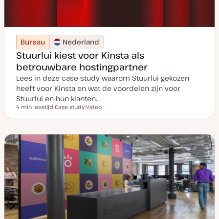
Bureau
Nederland
Stuurlui kiest voor Kinsta als
betrouwbare hostingpartner
Lees in deze case study waarom Stuurlui gekozen
heeft voor Kinsta en wat de voordelen zijn voor
Stuurlui en hun klanten.
4 min leestijd
Case study
Video
Leestijd
P
C
o
o
s
n
t
t
t
e
y
n
p
t
e
t
y
p
e