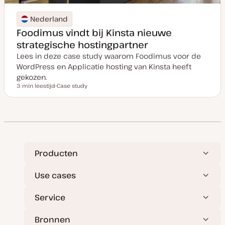
Nederland
Foodimus vindt bij Kinsta nieuwe
strategische hostingpartner
Lees in deze case study waarom Foodimus voor de
WordPress en Applicatie hosting van Kinsta heeft
gekozen.
3 min leestijd
Case study
Leestijd
P
o
s
t
t
y
p
e
Producten
Use cases
Service
Bronnen