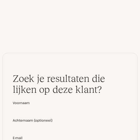
b
n
s
k
i
e
t
d
e
I
n
Zoek je resultaten die
lijken op deze klant?
Voornaam
Achternaam
(
optioneel
)
E-mail