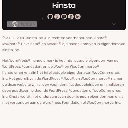
Kinsta
Kinsta
Kinsta
Kinsta
Kinsta
Selecteer
op
op
op
op
op
taal
GitHub
X
YouTube
Facebook
Linkedin
© 2013 - 2026 Kinsta Inc. Alle rechten voorbehouden.
Kinsta®,
MyKinsta®, DevKinsta® en Sevalla® zijn handelsmerken in eigendom van
Kinsta Inc.
Het WordPress® handelsmerk is het intellectuele eigendom van de
WordPress Foundation, en de Woo® en WooCommerce®
handelsmerken zijn het intellectuele eigendom van WooCommerce,
Inc. Het gebruik van de WordPress®, Woo®, en WooCommerce® namen
op deze website zijn alleen voor identificatiedoeleinden en impliceren
geen goedkeuring door de WordPress Foundation of WooCommerce,
Inc. Kinsta wordt niet onderschreven door, is geen eigendom van en is
niet verbonden aan de WordPress Foundation of WooCommerce, Inc.