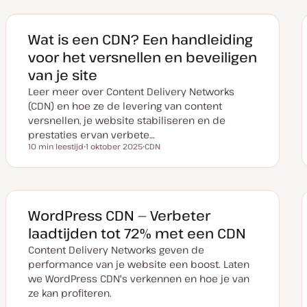
Wat is een CDN? Een handleiding
voor het versnellen en beveiligen
van je site
Leer meer over Content Delivery Networks
(CDN) en hoe ze de levering van content
versnellen, je website stabiliseren en de
prestaties ervan verbete…
10 min leestijd
1 oktober 2025
CDN
Leestijd
D
O
a
n
t
d
u
e
m
r
v
w
a
e
WordPress CDN — Verbeter
n
r
u
p
laadtijden tot 72% met een CDN
p
d
Content Delivery Networks geven de
a
t
performance van je website een boost. Laten
e
we WordPress CDN's verkennen en hoe je van
ze kan profiteren.