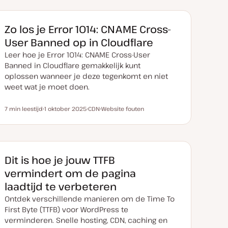
Zo los je Error 1014: CNAME Cross-
User Banned op in Cloudflare
Leer hoe je Error 1014: CNAME Cross-User
Banned in Cloudflare gemakkelijk kunt
oplossen wanneer je deze tegenkomt en niet
weet wat je moet doen.
7 min leestijd
1 oktober 2025
CDN
Website fouten
Leestijd
D
O
O
a
n
n
t
d
d
u
e
e
m
r
r
v
w
w
a
e
e
Dit is hoe je jouw TTFB
n
r
r
u
p
p
vermindert om de pagina
p
d
laadtijd te verbeteren
a
t
Ontdek verschillende manieren om de Time To
e
First Byte (TTFB) voor WordPress te
verminderen. Snelle hosting, CDN, caching en