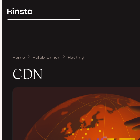
Kinsta®
Zoeken
Platform
Oplossingen
Inloggen
Prijzen
Bronnen
Contact
Home
CDN
Hulpbronnen
Hosting
CDN