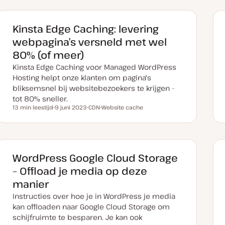
Kinsta Edge Caching: levering
webpagina’s versneld met wel
80% (of meer)
Kinsta Edge Caching voor Managed WordPress
Hosting helpt onze klanten om pagina's
bliksemsnel bij websitebezoekers te krijgen -
tot 80% sneller.
13 min leestijd
9 juni 2023
CDN
Website cache
Leestijd
D
O
O
a
n
n
t
d
d
u
e
e
m
r
r
v
w
w
a
e
e
WordPress Google Cloud Storage
n
r
r
u
p
p
– Offload je media op deze
p
d
manier
a
t
Instructies over hoe je in WordPress je media
e
kan offloaden naar Google Cloud Storage om
schijfruimte te besparen. Je kan ook