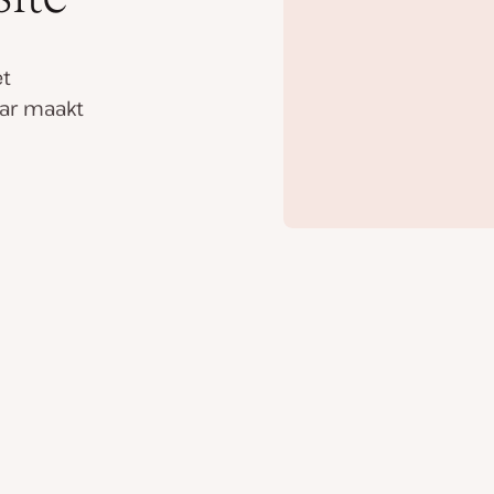
et
aar maakt