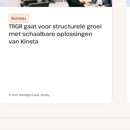
Bureau
TRGR gaat voor structurele groei
met schaalbare oplossingen
van Kinsta
4 min leestijd
Case study
Leestijd
P
o
s
t
t
y
p
e