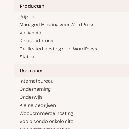
p
Producten
d
a
t
Prijzen
e
Managed Hosting voor WordPress
Veiligheid
Kinsta add-ons
Dedicated hosting voor WordPress
Status
Use cases
Internetbureau
Onderneming
Onderwijs
Kleine bedrijven
WooCommerce hosting
Veeleisende enkele site