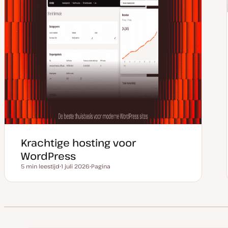
Krachtige hosting voor
WordPress
5 min leestijd
1 juli 2026
Pagina
Leestijd
D
P
a
o
t
s
u
t
m
t
v
y
a
p
n
e
u