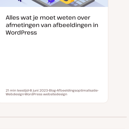
Alles wat je moet weten over
afmetingen van afbeeldingen in
WordPress
21 min leestijd
8 juni 2023
Blog
Afbeeldingsoptimalisatie
Leestijd
Webdesign
WordPress websitedesign
D
P
O
O
O
a
o
n
n
n
t
s
d
d
d
u
t
e
e
e
m
t
r
r
r
v
y
w
w
w
a
p
e
e
e
n
e
r
r
r
u
p
p
p
p