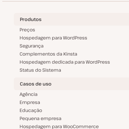
a
a
o
t
r
u
t
a
i
l
g
Produtos
i
o
z
a
Preços
ç
ã
Hospedagem para WordPress
o
Segurança
Complementos da Kinsta
Hospedagem dedicada para WordPress
Status do Sistema
Casos de uso
Agência
Empresa
Educação
Pequena empresa
Hospedagem para WooCommerce