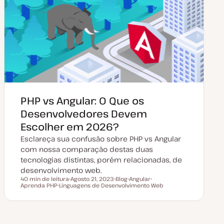
t
r
u
t
a
i
l
g
i
o
z
a
ç
ã
o
PHP vs Angular: O Que os
Desenvolvedores Devem
Escolher em 2026?
Esclareça sua confusão sobre PHP vs Angular
com nossa comparação destas duas
tecnologias distintas, porém relacionadas, de
desenvolvimento web.
40 min de leitura
Agosto 21, 2023
Blog
Angular
Tempo de leitura
Aprenda PHP
Linguagens de Desenvolvimento Web
D
T
T
T
T
a
i
ó
ó
ó
t
p
p
p
p
a
o
i
i
i
d
d
c
c
c
e
e
o
o