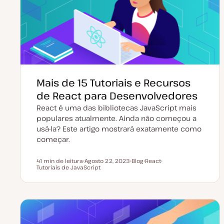
Mais de 15 Tutoriais e Recursos
de React para Desenvolvedores
React é uma das bibliotecas JavaScript mais
populares atualmente. Ainda não começou a
usá-la? Este artigo mostrará exatamente como
começar.
41 min de leitura
Agosto 22, 2023
Blog
React
Tempo de leitura
Tutoriais de JavaScript
D
T
T
T
a
i
ó
ó
t
p
p
p
a
o
i
i
d
d
c
c
e
e
o
o
a
a
t
r
u
t