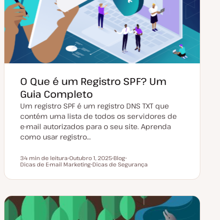
O Que é um Registro SPF? Um
Guia Completo
Um registro SPF é um registro DNS TXT que
contém uma lista de todos os servidores de
e-mail autorizados para o seu site. Aprenda
como usar registro…
34 min de leitura
Outubro 1, 2025
Blog
Tempo de leitura
Dicas de E-mail Marketing
D
Dicas de Segurança
T
T
a
T
i
ó
t
ó
p
p
a
p
o
i
d
i
d
c
e
c
e
o
a
o
a
t
r
u
t