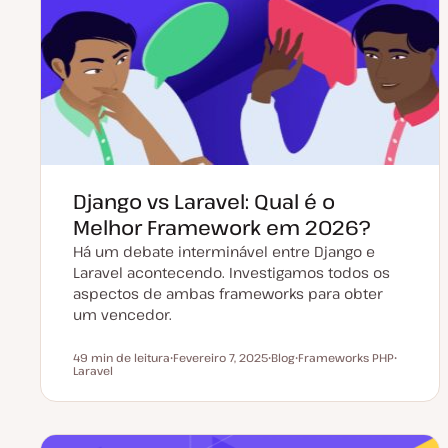
t
r
u
t
a
i
l
g
i
o
z
a
ç
ã
o
Django vs Laravel: Qual é o
Melhor Framework em 2026?
Há um debate interminável entre Django e
Laravel acontecendo. Investigamos todos os
aspectos de ambas frameworks para obter
um vencedor.
49 min de leitura
Fevereiro 7, 2025
Blog
Frameworks PHP
Tempo de leitura
Laravel
D
T
T
T
a
i
ó
ó
t
p
p
p
a
o
i
i
d
d
c
c
e
e
o
o