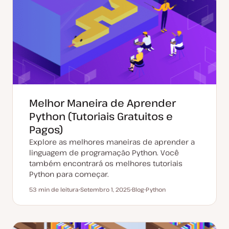
a
a
t
r
u
t
a
i
l
g
i
o
z
a
ç
ã
o
Melhor Maneira de Aprender
Python (Tutoriais Gratuitos e
Pagos)
Explore as melhores maneiras de aprender a
linguagem de programação Python. Você
também encontrará os melhores tutoriais
Python para começar.
53 min de leitura
Setembro 1, 2025
Blog
Python
Tempo de leitura
D
T
T
a
i
ó
t
p
p
a
o
i
d
d
c