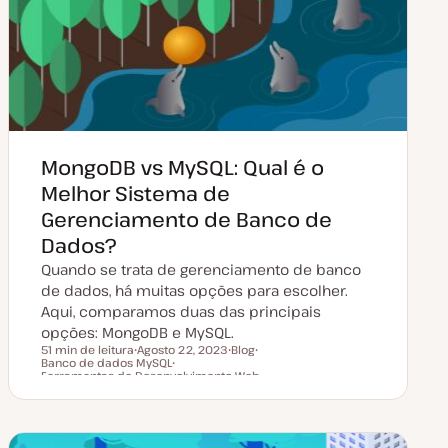
a
i
l
g
i
o
z
a
ç
ã
o
MongoDB vs MySQL: Qual é o
Melhor Sistema de
Gerenciamento de Banco de
Dados?
Quando se trata de gerenciamento de banco
de dados, há muitas opções para escolher.
Aqui, comparamos duas das principais
opções: MongoDB e MySQL.
51 min de leitura
Agosto 22, 2023
Blog
Banco de dados MySQL
D
T
T
Tempo de leitura
Ferramentas de Desenvolvimento Web
a
T
i
ó
t
ó
p
p
a
p
o
i
d
i
d
c
e
c
e
o
a
o
a