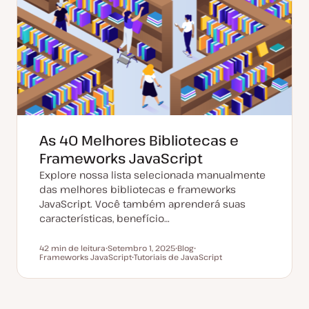
e
e
o
a
a
t
r
u
t
a
i
l
g
i
o
z
a
ç
ã
o
As 40 Melhores Bibliotecas e
Frameworks JavaScript
Explore nossa lista selecionada manualmente
das melhores bibliotecas e frameworks
JavaScript. Você também aprenderá suas
características, benefício…
42 min de leitura
Setembro 1, 2025
Blog
Tempo de leitura
Frameworks JavaScript
D
Tutoriais de JavaScript
T
T
a
T
i
ó
t
ó
p
p
a
p
o
i
d
i
d
c
e
c
e
o