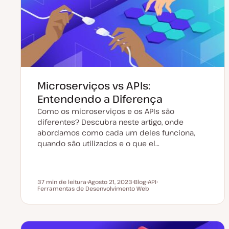
a
i
l
g
i
o
z
a
ç
ã
o
Microserviços vs APIs:
Entendendo a Diferença
Como os microserviços e os APIs são
diferentes? Descubra neste artigo, onde
abordamos como cada um deles funciona,
quando são utilizados e o que el…
37 min de leitura
Agosto 21, 2023
Blog
API
Tempo de leitura
Ferramentas de Desenvolvimento Web
D
T
T
T
a
i
ó
ó
t
p
p
p
a
o
i
i
d
d
c
c
e
e
o
o
a
a