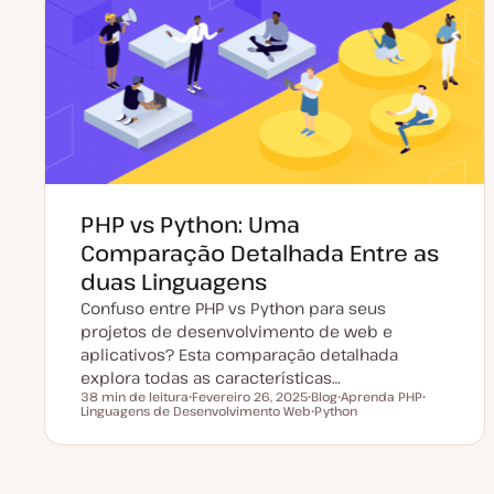
a
a
t
r
u
t
a
i
l
g
i
o
z
a
ç
ã
o
PHP vs Python: Uma
Comparação Detalhada Entre as
duas Linguagens
Confuso entre PHP vs Python para seus
projetos de desenvolvimento de web e
aplicativos? Esta comparação detalhada
explora todas as características…
38 min de leitura
Fevereiro 26, 2025
Blog
Aprenda PHP
Tempo de leitura
Linguagens de Desenvolvimento Web
D
T
Python
T
T
a
i
T
ó
ó
t
p
ó
p
p
a
o
p
i
i
d
d
i
c
c
e
e
c
o
o