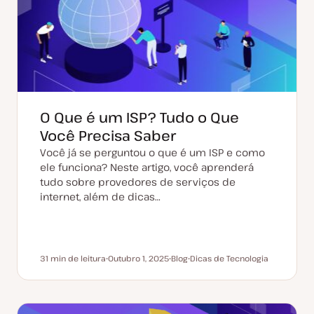
a
i
l
g
i
o
z
a
ç
ã
o
O Que é um ISP? Tudo o Que
Você Precisa Saber
Você já se perguntou o que é um ISP e como
ele funciona? Neste artigo, você aprenderá
tudo sobre provedores de serviços de
internet, além de dicas…
31 min de leitura
Outubro 1, 2025
Blog
Dicas de Tecnologia
Tempo de leitura
D
T
T
a
i
ó
t
p
p
a
o
i
d
d
c
e
e
o