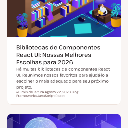
Bibliotecas de Componentes
React UI: Nossas Melhores
Escolhas para 2026
Há muitas bibliotecas de componentes React
UI. Reunimos nossos favoritos para ajudá-lo a
escolher o mais adequado para seu próximo
projeto.
46 min de leitura
Agosto 22, 2023
Blog
Tempo de leitura
Frameworks JavaScript
D
React
T
T
a
T
i
ó
t
ó
p
p
a
p
o
i
d
i
d
c
e
c
e
o
a
o
a
t
r
u
t