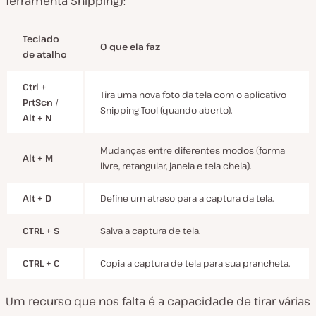
ferramenta Snipping):
Teclado
O que ela faz
de atalho
Ctrl +
Tira uma nova foto da tela com o aplicativo
PrtScn
/
Snipping Tool (quando aberto).
Alt + N
Mudanças entre diferentes modos (forma
Alt + M
livre, retangular, janela e tela cheia).
Alt + D
Define um atraso para a captura da tela.
CTRL + S
Salva a captura de tela.
CTRL + C
Copia a captura de tela para sua prancheta.
Um recurso que nos falta é a capacidade de tirar várias