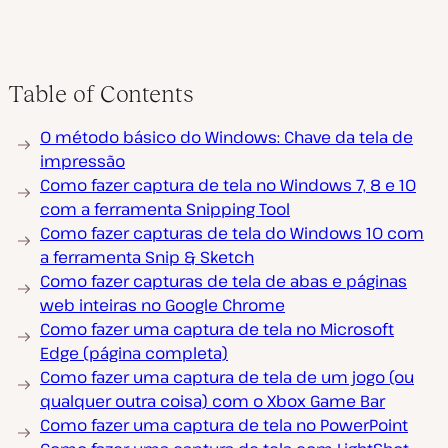
Table of Contents
R
O método básico do Windows: Chave da tela de
e
p
impressão
r
Como fazer captura de tela no Windows 7, 8 e 10
o
d
com a ferramenta Snipping Tool
u
Como fazer capturas de tela do Windows 10 com
z
i
a ferramenta Snip & Sketch
r
v
Como fazer capturas de tela de abas e páginas
í
web inteiras no Google Chrome
d
e
Como fazer uma captura de tela no Microsoft
o
Edge (página completa)
Como fazer uma captura de tela de um jogo (ou
qualquer outra coisa) com o Xbox Game Bar
Como fazer uma captura de tela no PowerPoint