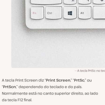
A tecla PrtSc no te
A tecla Print Screen diz “
Print Screen
,” “
PrtSc
,” ou
“
PrtScn
,” dependendo do teclado e do país.
Normalmente está no canto superior direito, ao lado
da tecla F12 final.