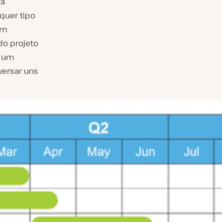
ta
quer tipo
em
do projeto
r um
versar uns