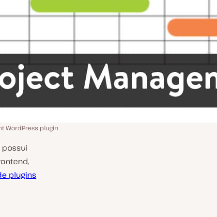
t WordPress plugin
 possui
rontend,
 de plugins