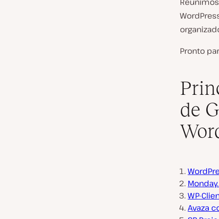
Reunimos 
WordPress
organizado
Pronto par
Prin
de G
Wor
WordPre
Monday
WP-Clie
Avaza c