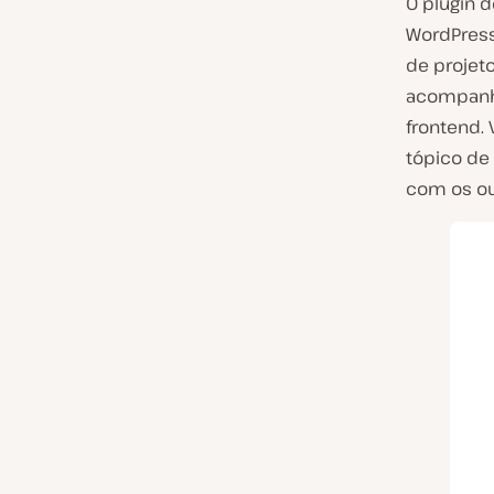
O plugin 
WordPress
de projet
acompanha
frontend.
tópico de
com os ou