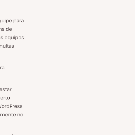
quipe para
ins de
as equipes
muitas
ra
estar
erto
 WordPress
tamente no