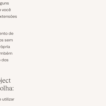
lguns
o você
extensões
ento de
xos sem
rópria
 Também
o dos
ject
olha:
utilizar