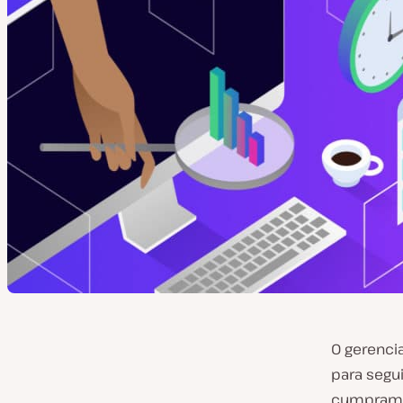
O gerenci
para segui
cumpram o