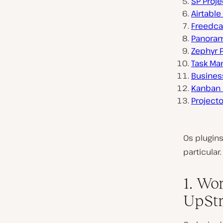
SP Proj
Airtabl
Freedca
Panora
Zephyr 
Task Ma
Busines
Kanban 
Project
Os plugin
particular.
1. Wo
UpSt