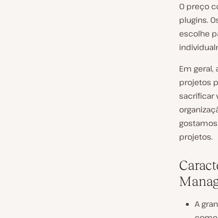
O preço c
plugins. 
escolhe p
individua
Em geral,
projetos 
sacrificar
organizaç
gostamos
projetos.
Caract
Manag
A gran
como 