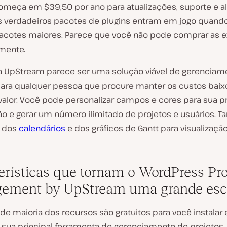
omeça em $39,50 por ano para atualizações, suporte e a
Os verdadeiros pacotes de plugins entram em jogo quand
acotes maiores. Parece que você não pode comprar as 
lmente.
 a UpStream parece ser uma solução viável de gerenciam
para qualquer pessoa que procure manter os custos bai
 valor. Você pode personalizar campos e cores para sua p
ão e gerar um número ilimitado de projetos e usuários.
 dos
calendários
e dos gráficos de Gantt para visualizaçã
erísticas que tornam o WordPress Pro
ement by UpStream uma grande esc
de maioria dos recursos são gratuitos para você instalar e 
sua principal ferramenta de gerenciamento de projetos