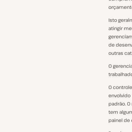
orçament
Isto gera
atingir me
gerenciam
de desenv
outras ca
O gerenci
trabalhad
O control
envolvido
padrão. O
tem algum
painel de 