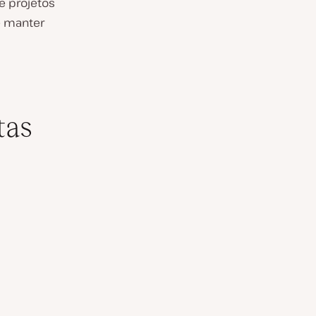
e projetos
e manter
tas