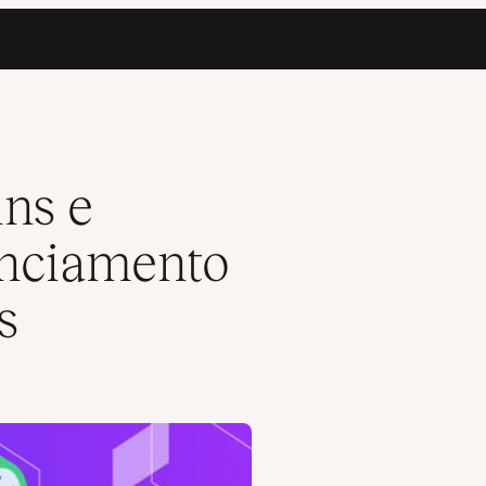
ojetos WordPress
ins e
enciamento
s