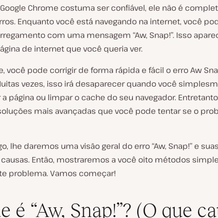
Google Chrome costuma ser confiável, ele não é compl
rros. Enquanto você está navegando na internet, você po
arregamento com uma mensagem “Aw, Snap!”. Isso apare
ágina de internet que você queria ver.
, você pode corrigir de forma rápida e fácil o erro Aw Sn
uitas vezes, isso irá desaparecer quando você simples
 a página ou limpar o cache do seu navegador. Entretanto
luções mais avançadas que você pode tentar se o pro
go, lhe daremos uma visão geral do erro “Aw, Snap!” e sua
s causas. Então, mostraremos a você oito métodos simpl
este problema. Vamos começar!
e é “Aw, Snap!”? (O que c