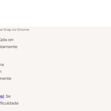
Aw Snap no Chrome.
eúdo on-
entamente
ma
m
smente
el
. Se
ificuldade