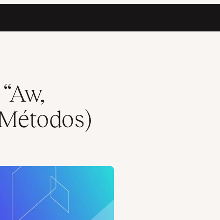
 “Aw,
 Métodos)