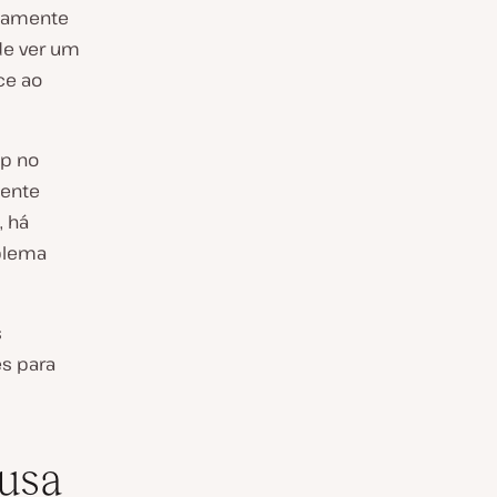
etamente
de ver um
ce ao
ap no
mente
, há
blema
s
es para
ausa