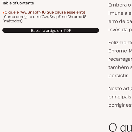
Table of Contents
Embora o 
O que é “Aw, Snap!”? (O que causa esse erro)
imune a e
Como corrigir o erro “Aw, Snap!” no Chrome (8
erro de c
métodos)
invés da p
Baixar o artigo em PDF
Felizmente
Chrome. M
recarregar
também so
persistir.
Neste arti
principai
corrigir 
O qu