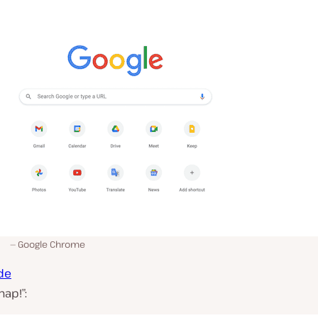
Google Chrome
de
ap!”: