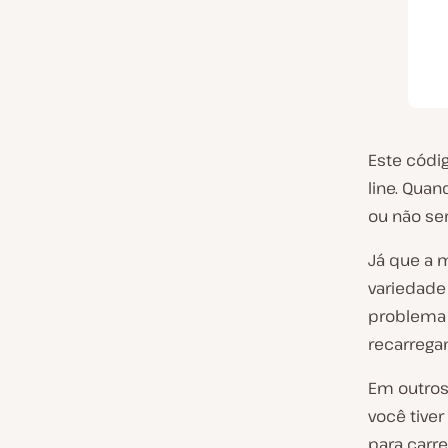
Este códig
line. Qua
ou não se
Já que a 
variedade
problema 
recarrega
Em outros
você tiver
para carr