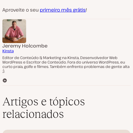
Aproveite o seu
primeiro mês grátis
!
Jeremy Holcombe
Kinsta
Editor de Conteúdo & Marketing na Kinsta, Desenvolvedor Web
WordPress e Escritor de Conteúdo. Fora do universo WordPress, eu
curto praia, golfe e filmes. Também enfrento problemas de gente alta
;).
L
i
n
k
Artigos e tópicos
e
d
relacionados
I
n