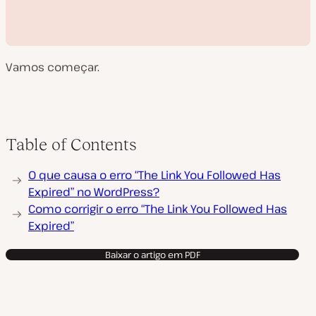
Vamos começar.
R
Table of Contents
e
p
r
O que causa o erro “The Link You Followed Has
o
d
Expired” no WordPress?
u
Como corrigir o erro “The Link You Followed Has
z
i
Expired”
r
v
í
Baixar o artigo em PDF
d
e
o