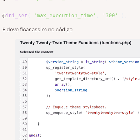
@
ini_set
(
'max_execution_time'
,
'300'
)
;
E deve ficar assim no código: