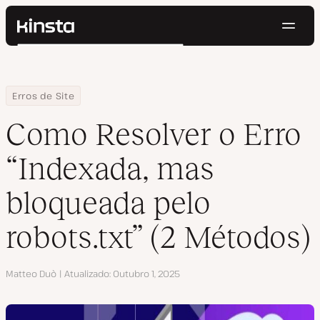
Nave
Kinsta®
Pesquisar
Plataforma
Soluções
Login
Testar gratuitamente
Home
Centro de Recursos
Blog
Como Resolver o Erro “Indexada, mas bloqueada pelo robots.txt
Erros de Site
Preços
Recursos
Como Resolver o Erro
Contato
“Indexada, mas
bloqueada pelo
robots.txt” (2 Métodos)
Autor
Matteo Duò
Atualizado
Outubro 1, 2025