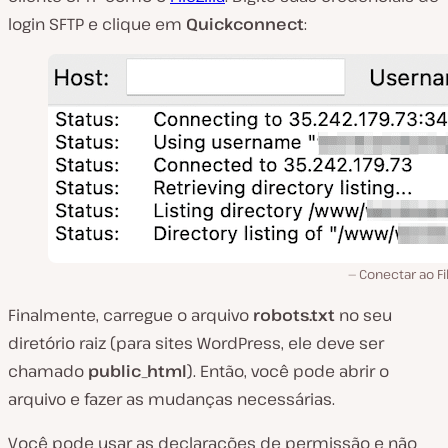
login SFTP e clique em
Quickconnect
:
Conectar ao Fil
Finalmente, carregue o arquivo
robots.txt
no seu
diretório raiz (para sites WordPress, ele deve ser
chamado
public_html
). Então, você pode abrir o
arquivo e fazer as mudanças necessárias.
Você pode usar as declarações de permissão e não