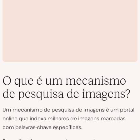
O que é um mecanismo
de pesquisa de imagens?
R
e
Um mecanismo de pesquisa de imagens é um portal
p
r
online que indexa milhares de imagens marcadas
o
d
com palavras-chave específicas.
u
z
i