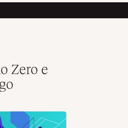
m Emprego
o Zero e
go