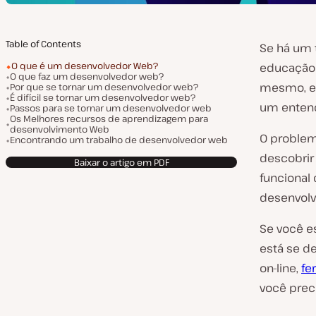
Table of Contents
Se há um 
O que é um desenvolvedor Web?
educação 
O que faz um desenvolvedor web?
mesmo, e 
Por que se tornar um desenvolvedor web?
É difícil se tornar um desenvolvedor web?
um entend
Passos para se tornar um desenvolvedor web
Os Melhores recursos de aprendizagem para
desenvolvimento Web
O problem
Encontrando um trabalho de desenvolvedor web
descobrir
Baixar o artigo em PDF
funcional
desenvol
Se você e
está se d
on-line,
fe
você prec