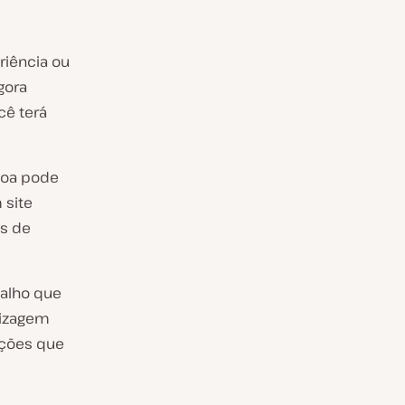
riência ou
gora
cê terá
soa pode
 site
as de
balho que
dizagem
ações que