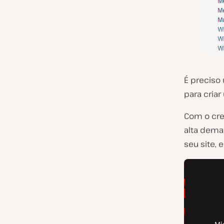
É preciso
para criar
Com o cre
alta dema
seu site, 