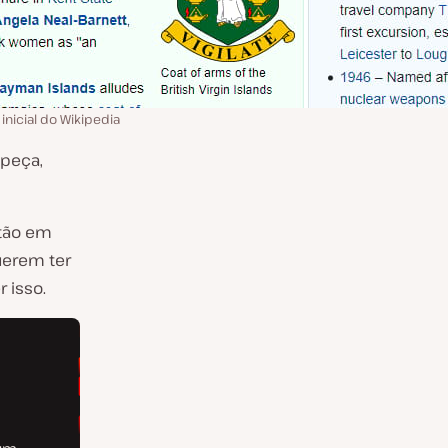
 inicial do Wikipedia
 peça,
stão em
uerem ter
 isso.