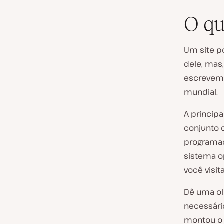
O qu
Um site p
dele, mas
escrevem 
mundial.
A princip
conjunto 
programaç
sistema o
você visita
Dê uma olh
necessári
montou o l