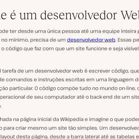
e é um desenvolvedor We
ode ter desde uma única pessoa até uma equipe inteira p
, no mínimo, precisa de um
desenvolvedor web
. Essas p
o código que faz com que um site funcione e seja visível
R
e
p
r
al tarefa de um desenvolvedor web é escrever código, qu
o
de comandos e instruções escritas em uma linguagem d
d
u
ão particular. O código compõe tudo no mundo on-line,
z
i
peracional de seu computador até o back-end de um sit
r
.
v
í
d
ada na página inicial da Wikipedia e imagine o que poder
e
o para criar mesmo um site tão simples. Um desenvolv
o
ayout desta página, desde a barra lateral até as tabelas e