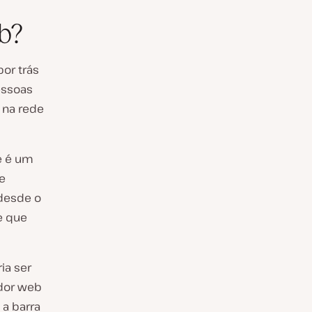
b?
or trás
essoas
 na rede
e é um
e
 desde o
e que
ia ser
edor web
 a barra