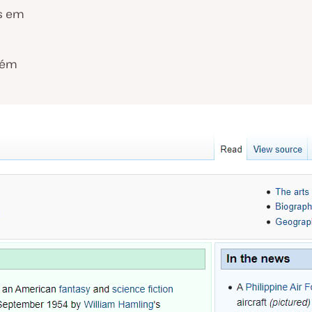
os em
bém