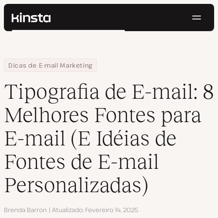
Nave
Kinsta®
Pesquisar
Plataforma
Soluções
Login
Testar gratuitamente
Home
Centro de Recursos
Blog
Tipografia de E-mail: 8 Melhores Fontes para E-mail (E Idéias de 
Dicas de E-mail Marketing
Preços
Recursos
Tipografia de E-mail: 8
Contato
Melhores Fontes para
E-mail (E Idéias de
Fontes de E-mail
Personalizadas)
Autor
Brenda Barron
Atualizado
Fevereiro 14, 2025