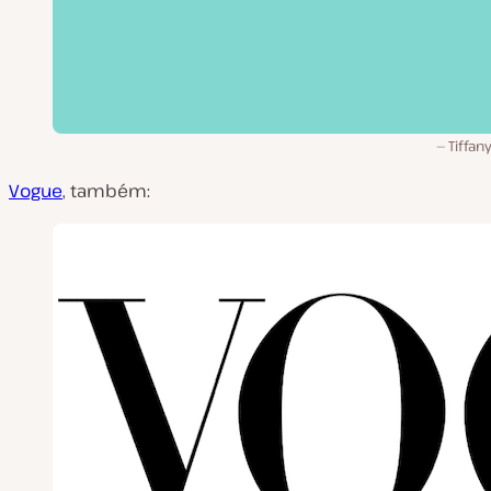
Tiffan
Vogue
, também: