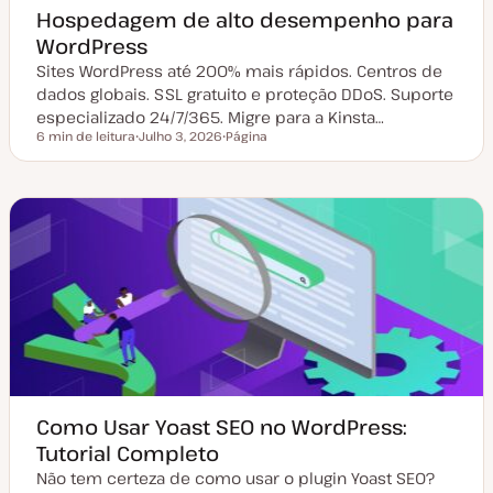
Hospedagem de alto desempenho para
WordPress
Sites WordPress até 200% mais rápidos. Centros de
dados globais. SSL gratuito e proteção DDoS. Suporte
especializado 24/7/365. Migre para a Kinsta…
6 min de leitura
Julho 3, 2026
Página
Tempo de leitura
D
T
a
i
t
p
a
o
d
d
e
e
a
a
t
r
u
t
a
i
l
g
i
o
z
a
ç
ã
o
Como Usar Yoast SEO no WordPress:
Tutorial Completo
Não tem certeza de como usar o plugin Yoast SEO?