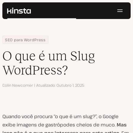
Nave
Kinsta®
Pesquisar
Plataforma
Soluções
Login
Testar gratuitamente
Home
Centro de Recursos
Blog
O que é um Slug WordPress?
SEO para WordPress
Preços
Recursos
O que é um Slug
Contato
WordPress?
Autor
Colin Newcomer
Atualizado
Outubro 1, 2025
Quando você procura “o que é um slug?”, o Google
exibe imagens de gastrópodes cheios de muco.
Mas