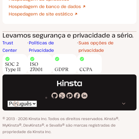
Hospedagem de banco de dados
Hospedagem de site estático
Levamos segurança e privacidade a sério.
Trust
Políticas de
Suas opções de
Center
Privacidade
privacidade
SOC 2
ISO
Type II
27001
GDPR
CCPA
Kinsta
Kinsta
Kinsta
Kinsta
Kinsta
Trocar
em
no
no
no
no
o
GitHub
X
YouTube
Facebook
LinkedIn
© 2013 - 2026 Kinsta Inc. Todos os direitos reservados.
Kinsta®‚
idioma
MyKinsta®‚ DevKinsta®‚ e Sevalla® são marcas registradas de
propriedade da Kinsta Inc.