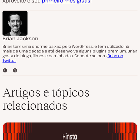
Aproveite o seu
primeiro mês grátis
!
Brian Jackson
Brian tem uma enorme paixão pelo WordPress, e tem utilizado há
mais de uma década e até desenvolve alguns plugins premium. Brian
gosta de blogs, filmes e caminhadas. Conecte-se com
Brian no
Twitter
.
L
T
i
w
n
i
k
t
Artigos e tópicos
e
t
d
e
relacionados
I
r
n