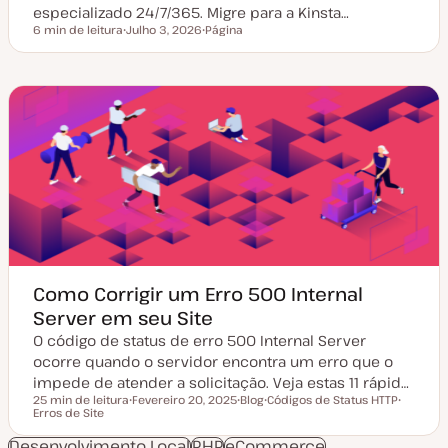
especializado 24/7/365. Migre para a Kinsta…
6 min de leitura
Julho 3, 2026
Página
Tempo de leitura
D
T
a
i
t
p
a
o
d
d
e
e
a
a
t
r
u
t
a
i
l
g
i
o
z
a
ç
ã
o
Como Corrigir um Erro 500 Internal
Server em seu Site
O código de status de erro 500 Internal Server
ocorre quando o servidor encontra um erro que o
impede de atender a solicitação. Veja estas 11 rápid…
25 min de leitura
Fevereiro 20, 2025
Blog
Códigos de Status HTTP
Tempo de leitura
Erros de Site
D
T
T
T
a
i
ó
ó
t
p
p
p
Desenvolvimento Local
PHP
eCommerce