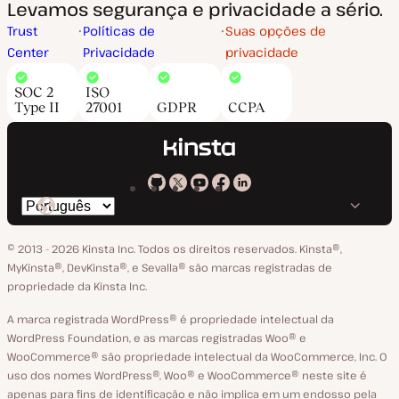
Levamos segurança e privacidade a sério.
Trust
Políticas de
Suas opções de
Center
Privacidade
privacidade
SOC 2
ISO
Type II
27001
GDPR
CCPA
Kinsta
Kinsta
Kinsta
Kinsta
Kinsta
Trocar
em
no
no
no
no
o
GitHub
X
YouTube
Facebook
LinkedIn
© 2013 - 2026 Kinsta Inc. Todos os direitos reservados.
Kinsta®‚
idioma
MyKinsta®‚ DevKinsta®‚ e Sevalla® são marcas registradas de
propriedade da Kinsta Inc.
A marca registrada WordPress® é propriedade intelectual da
WordPress Foundation, e as marcas registradas Woo® e
WooCommerce® são propriedade intelectual da WooCommerce, Inc. O
uso dos nomes WordPress®, Woo® e WooCommerce® neste site é
apenas para fins de identificação e não implica em um endosso pela