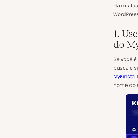
Há muitas
WordPres
1. Us
do My
Se você é
busca e su
MyKinsta
.
nome do s