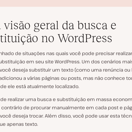
visão geral da busca e
tituição no WordPress
hado de situações nas quais você pode precisar realiza
R
ubstituição em seu site WordPress. Um dos cenários ma
e
você deseja substituir um texto (como uma renúncia ou b
p
r
adicionou a várias páginas ou posts, mas não conhece to
o
de ele está atualmente localizado.
d
u
z
 de realizar uma busca e substituição em massa econom
i
 contrário de procurar manualmente em cada post e pág
r
v
 você deseja trocar. Além disso, você pode usar esta téc
í
d
ue apenas texto.
e