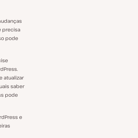
 mudanças
ê precisa
aso pode
cise
rdPress.
 atualizar
uais saber
ss pode
rdPress e
iras