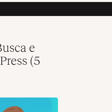
os)
Busca e
Press (5