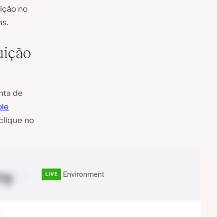
uição no
s.
uição
nta de
ole
 clique no