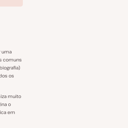
r uma
is comuns
iografia)
dos os
iza muito
ina o
nica em