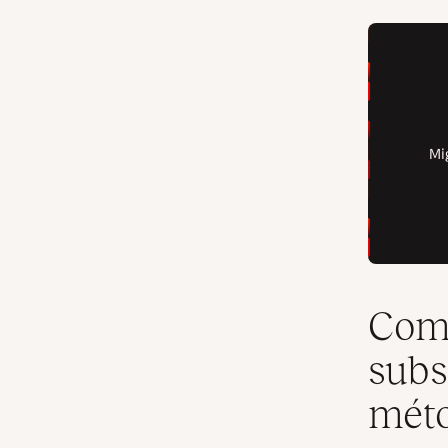
Como
subs
mét