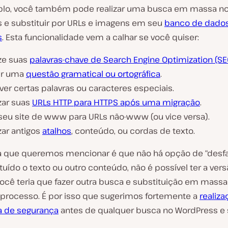
o
lo, você também pode realizar uma busca em massa n
 e substituir por URLs e imagens em seu
banco de dado
s
. Esta funcionalidade vem a calhar se você quiser:
ize suas
palavras-chave de Search Engine Optimization (SE
gir uma
questão gramatical ou ortográfica
.
er certas palavras ou caracteres especiais.
zar suas
URLs HTTP para HTTPS após uma migração
.
seu site de www para URLs não-www (ou vice versa).
zar antigos
atalhos
, conteúdo, ou cordas de texto.
 que queremos mencionar é que não há opção de “desfa
tuído o texto ou outro conteúdo, não é possível ter a vers
Você teria que fazer outra busca e substituição em massa
o processo. É por isso que sugerimos fortemente a
realiza
 de segurança
antes de qualquer busca no WordPress e s