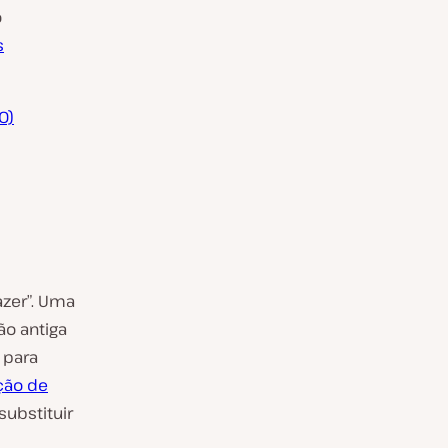
o
s
O)
zer”. Uma
ão antiga
 para
ção de
ubstituir