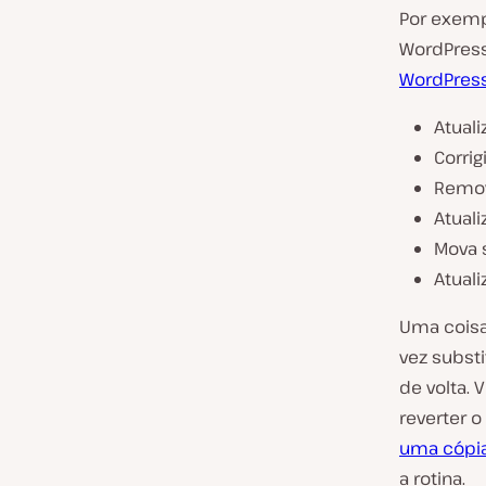
Por exemp
WordPress
WordPres
Atual
Corri
Remov
Atuali
Mova 
Atuali
Uma coisa
vez substi
de volta. 
reverter 
uma cópia
a rotina.