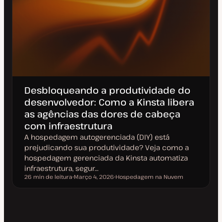
Desbloqueando a produtividade do
desenvolvedor: Como a Kinsta libera
as agências das dores de cabeça
com infraestrutura
A hospedagem autogerenciada (DIY) está
prejudicando sua produtividade? Veja como a
hospedagem gerenciada da Kinsta automatiza
infraestrutura, segur…
26 min de leitura
Março 4, 2026
Hospedagem na Nuvem
Tempo de leitura
D
T
a
ó
t
p
a
i
d
c
e
o
a