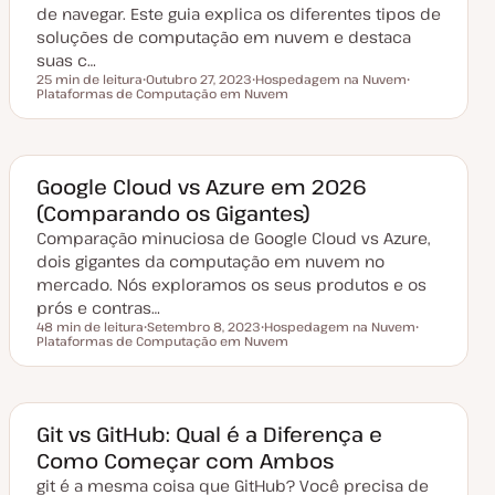
a
de navegar. Este guia explica os diferentes tipos de
ç
soluções de computação em nuvem e destaca
ã
o
suas c…
25 min de leitura
Outubro 27, 2023
Hospedagem na Nuvem
Tempo de leitura
Plataformas de Computação em Nuvem
D
T
T
a
ó
ó
t
p
p
a
i
i
d
c
c
e
o
o
a
Google Cloud vs Azure em 2026
t
(Comparando os Gigantes)
u
a
Comparação minuciosa de Google Cloud vs Azure,
l
i
dois gigantes da computação em nuvem no
z
a
mercado. Nós exploramos os seus produtos e os
ç
prós e contras…
ã
o
48 min de leitura
Setembro 8, 2023
Hospedagem na Nuvem
Tempo de leitura
Plataformas de Computação em Nuvem
D
T
T
a
ó
ó
t
p
p
a
i
i
d
c
c
e
o
o
a
Git vs GitHub: Qual é a Diferença e
t
Como Começar com Ambos
u
a
git é a mesma coisa que GitHub? Você precisa de
l