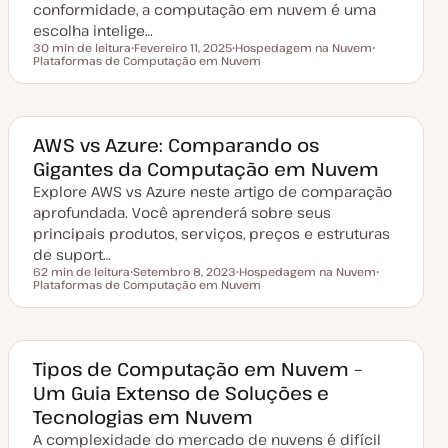
a
conformidade, a computação em nuvem é uma
ç
escolha intelige…
ã
o
30 min de leitura
Fevereiro 11, 2025
Hospedagem na Nuvem
Tempo de leitura
Plataformas de Computação em Nuvem
D
T
T
a
ó
ó
t
p
p
a
i
i
d
c
c
e
o
o
a
AWS vs Azure: Comparando os
t
Gigantes da Computação em Nuvem
u
a
Explore AWS vs Azure neste artigo de comparação
l
i
aprofundada. Você aprenderá sobre seus
z
a
principais produtos, serviços, preços e estruturas
ç
de suport…
ã
o
62 min de leitura
Setembro 8, 2023
Hospedagem na Nuvem
Tempo de leitura
Plataformas de Computação em Nuvem
D
T
T
a
ó
ó
t
p
p
a
i
i
d
c
c
e
o
o
a
Tipos de Computação em Nuvem –
t
Um Guia Extenso de Soluções e
u
a
Tecnologias em Nuvem
l
i
A complexidade do mercado de nuvens é difícil
z