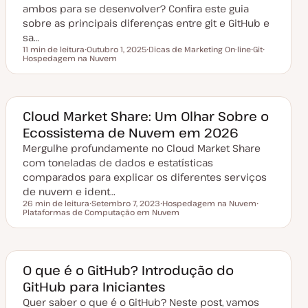
i
ambos para se desenvolver? Confira este guia
z
a
sobre as principais diferenças entre git e GitHub e
ç
sa…
ã
o
11 min de leitura
Outubro 1, 2025
Dicas de Marketing On-line
Git
Tempo de leitura
Hospedagem na Nuvem
D
T
T
T
a
ó
ó
ó
t
p
p
p
a
i
i
i
d
c
c
c
e
o
o
o
a
Cloud Market Share: Um Olhar Sobre o
t
Ecossistema de Nuvem em 2026
u
a
Mergulhe profundamente no Cloud Market Share
l
i
com toneladas de dados e estatísticas
z
a
comparados para explicar os diferentes serviços
ç
de nuvem e ident…
ã
o
26 min de leitura
Setembro 7, 2023
Hospedagem na Nuvem
Tempo de leitura
Plataformas de Computação em Nuvem
D
T
T
a
ó
ó
t
p
p
a
i
i
d
c
c
e
o
o
a
O que é o GitHub? Introdução do
t
GitHub para Iniciantes
u
a
Quer saber o que é o GitHub? Neste post, vamos
l