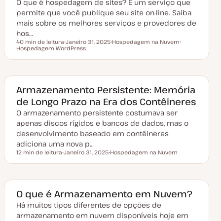
O que é hospedagem de sites? É um serviço que
l
i
permite que você publique seu site on-line. Saiba
z
a
mais sobre os melhores serviços e provedores de
ç
hos…
ã
o
40 min de leitura
Janeiro 31, 2025
Hospedagem na Nuvem
Tempo de leitura
Hospedagem WordPress
D
T
T
a
ó
ó
t
p
p
a
i
i
d
c
c
e
o
o
a
Armazenamento Persistente: Memória
t
de Longo Prazo na Era dos Contêineres
u
a
O armazenamento persistente costumava ser
l
i
apenas discos rígidos e bancos de dados, mas o
z
a
desenvolvimento baseado em contêineres
ç
adiciona uma nova p…
ã
o
12 min de leitura
Janeiro 31, 2025
Hospedagem na Nuvem
Tempo de leitura
D
T
a
ó
t
p
a
i
d
c
e
o
O que é Armazenamento em Nuvem?
a
t
Há muitos tipos diferentes de opções de
u
armazenamento em nuvem disponíveis hoje em
a