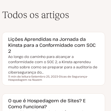
Todos os artigos
Lições Aprendidas na Jornada da
Kinsta para a Conformidade com SOC
2
Ao longo do caminho para alcançar a
conformidade com o SOC 2, a Kinsta aprendeu
muito sobre como se preparar para a auditoria de
cibersegurança do…
11 min de leitura
Setembro 25, 2023
Dicas de Segurança
Tempo de leitura
Hospedagem na Nuvem
D
T
T
a
ó
ó
t
p
p
a
i
i
d
c
c
e
o
o
a
O que é Hospedagem de Sites? E
t
Como Funciona?
u
a