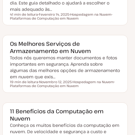
l
dia. Este guia detalhado o ajudará a escolher o
i
mais adequado às…
z
a
41 min de leitura
Fevereiro 14, 2025
Hospedagem na Nuvem
ç
Tempo de leitura
Plataformas de Computação em Nuvem
D
T
T
ã
a
ó
ó
o
t
p
p
a
i
i
d
c
c
e
o
o
a
Os Melhores Serviços de
t
Armazenamento em Nuvem
u
a
Todos nós queremos manter documentos e fotos
l
i
importantes em segurança. Aprenda sobre
z
a
algumas das melhores opções de armazenamento
ç
em nuvem que exis…
ã
o
19 min de leitura
Novembro 12, 2025
Hospedagem na Nuvem
Tempo de leitura
Plataformas de Computação em Nuvem
D
T
T
a
ó
ó
t
p
p
a
i
i
d
c
c
e
o
o
a
11 Benefícios da Computação em
t
Nuvem
u
a
Conheça os muitos benefícios da computação em
l
i
nuvem. De velocidade e segurança a custo e
z