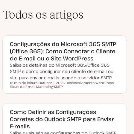
Todos os artigos
Configurações do Microsoft 365 SMTP
(Office 365): Como Conectar o Cliente
de E-mail ou o Site WordPress
Saiba os detalhes do Microsoft 365/Office 365
SMTP e como configurar seu cliente de e-mail ou
site para enviar e-mails usando o servidor SMTP.
12 min de leitura
Outubro 1, 2025
Desenvolvimento WordPress
Tempo de leitura
Dicas de E-mail Marketing
D
SMTP
T
T
a
T
ó
ó
t
ó
p
p
a
p
i
i
d
i
c
c
e
c
o
o
a
o
Como Definir as Configurações
t
Corretas do Outlook SMTP para Enviar
u
a
E-mails
l
i
Saiba quais são as configurações do Outlook SMTP
z