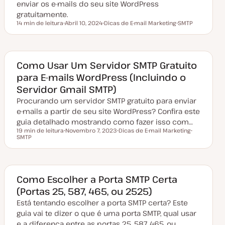
a
enviar os e-mails do seu site WordPress
ç
gratuitamente.
ã
o
14 min de leitura
Abril 10, 2024
Dicas de E-mail Marketing
SMTP
Tempo de leitura
D
T
T
a
ó
ó
t
p
p
a
i
i
d
c
c
e
o
o
Como Usar Um Servidor SMTP Gratuito
a
para E-mails WordPress (Incluindo o
t
u
Servidor Gmail SMTP)
a
l
Procurando um servidor SMTP gratuito para enviar
i
z
e-mails a partir de seu site WordPress? Confira este
a
guia detalhado mostrando como fazer isso com…
ç
ã
19 min de leitura
Novembro 7, 2023
Dicas de E-mail Marketing
o
Tempo de leitura
SMTP
D
T
T
a
ó
ó
t
p
p
a
i
i
d
c
c
e
o
o
a
Como Escolher a Porta SMTP Certa
t
(Portas 25, 587, 465, ou 2525)
u
a
Está tentando escolher a porta SMTP certa? Este
l
i
guia vai te dizer o que é uma porta SMTP, qual usar
z
a
e a diferença entre as portas 25, 587, 465, ou…