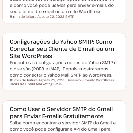
a
e como você pode usá-las para enviar e-mails do
ç
seu cliente de e-mail ou um site WordPress.
ã
o
8 min de leitura
Agosto 22, 2023
SMTP
Tempo de leitura
D
T
a
ó
t
p
a
i
d
c
e
o
Configurações do Yahoo SMTP: Como
a
Conectar seu Cliente de E-mail ou um
t
u
Site WordPress
a
l
Encontre as configurações certas do Yahoo SMTP e
i
z
o que são (POP3 e IMAP). Depois, mostraremos
a
como conectar o Yahoo Mail SMTP ao WordPress.
ç
ã
10 min de leitura
Agosto 22, 2023
Desenvolvimento WordPress
o
Tempo de leitura
Dicas de E-mail Marketing
D
SMTP
T
T
a
T
ó
ó
t
ó
p
p
a
p
i
i
d
i
c
c
e
c
o
o
a
o
Como Usar o Servidor SMTP do Gmail
t
para Enviar E-mails Gratuitamente
u
a
Saiba como encontrar o servidor SMTP do Gmail e
l
i
como você pode configurar a API do Gmail para
z