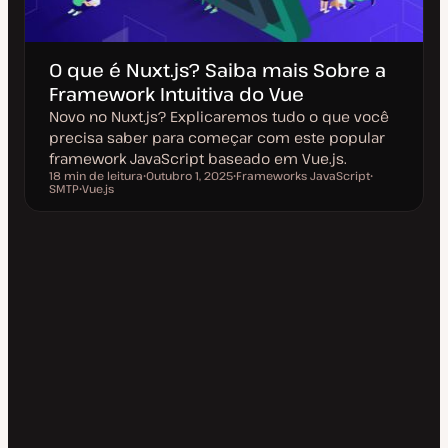
O que é Nuxt.js? Saiba mais Sobre a
Framework Intuitiva do Vue
Novo no Nuxt.js? Explicaremos tudo o que você
precisa saber para começar com este popular
framework JavaScript baseado em Vue.js.
18 min de leitura
Outubro 1, 2025
Frameworks JavaScript
Tempo de leitura
SMTP
Vue.js
D
T
T
T
a
ó
ó
ó
t
p
p
p
a
i
i
i
d
c
c
c
e
o
o
o
a
t
u
a
l
i
z
a
ç
ã
o