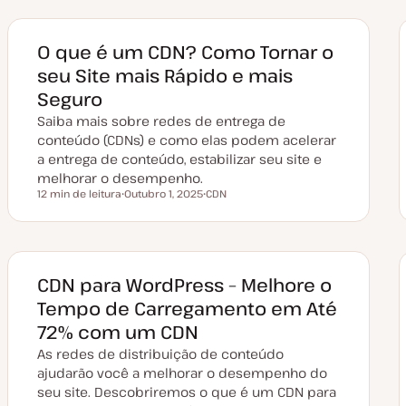
O que é um CDN? Como Tornar o
seu Site mais Rápido e mais
Seguro
Saiba mais sobre redes de entrega de
conteúdo (CDNs) e como elas podem acelerar
a entrega de conteúdo, estabilizar seu site e
melhorar o desempenho.
12 min de leitura
Outubro 1, 2025
CDN
Tempo de leitura
D
T
a
ó
t
p
a
i
d
c
e
o
a
CDN para WordPress – Melhore o
t
u
Tempo de Carregamento em Até
a
l
72% com um CDN
i
z
As redes de distribuição de conteúdo
a
ç
ajudarão você a melhorar o desempenho do
ã
seu site. Descobriremos o que é um CDN para
o