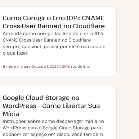
Como Corrigir o Erro 1014: CNAME
Cross-User Banned no Cloudflare
Aprenda como corrigir facilmente o erro 1014:
CNAME Cross-User Banned no Cloudflare
sempre que você passar por ele e não souber
o que fazer.
8 min de leitura
Outubro 1, 2025
CDN
Erros de Site
Tempo de leitura
D
T
T
a
ó
ó
t
p
p
a
i
i
d
c
c
e
o
o
a
Google Cloud Storage no
t
u
WordPress – Como Libertar Sua
a
l
Mídia
i
z
Instruções sobre como descarregar mídia no
a
ç
WordPress para o Google Cloud Storage para
ã
economizar espaço em disco. Você também
o