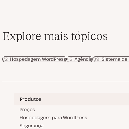
i
z
a
ç
ã
o
Explore mais tópicos
72
Hospedagem WordPress
42
Agência
39
Sistema de
Produtos
Preços
Hospedagem para WordPress
Segurança