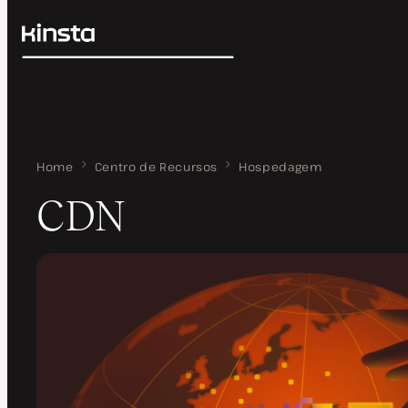
Kinsta®
Pesquisar
Plataforma
Soluções
Login
Preços
Recursos
Contato
Home
CDN
Centro de Recursos
Hospedagem
CDN