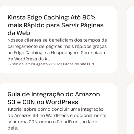
Kinsta Edge Caching: Até 80%
mais Rápido para Servir Páginas
da Web
Nossos clientes se beneficiam dos tempos de
carregamento de páginas mais rápidos graças
ao Edge Caching e a Hospedagem Gerenciada
de WordPress da K…
15 min de leitura
Agosto 21, 2023
Cache do Site
CDN
Tempo de leitura
D
T
T
a
ó
ó
t
p
p
a
i
i
d
c
c
e
o
o
a
Guia de Integração do Amazon
t
u
S3 e CDN no WordPress
a
l
Tutorial sobre como concluir uma integração
i
z
do Amazon S3 no WordPress e opcionalmente
a
usar uma CDN, como o CloudFront, ao lado
ç
ã
dele.
o