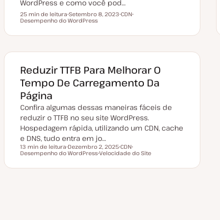
WordPress e como você pod…
25 min de leitura
Setembro 8, 2023
CDN
Tempo de leitura
Desempenho do WordPress
D
T
T
a
ó
ó
t
p
p
a
i
i
d
c
c
e
o
o
a
t
Reduzir TTFB Para Melhorar O
u
a
Tempo De Carregamento Da
l
i
Página
z
a
Confira algumas dessas maneiras fáceis de
ç
ã
reduzir o TTFB no seu site WordPress.
o
Hospedagem rápida, utilizando um CDN, cache
e DNS, tudo entra em jo…
13 min de leitura
Dezembro 2, 2025
CDN
Tempo de leitura
Desempenho do WordPress
D
Velocidade do Site
T
T
a
T
ó
ó
t
ó
p
p
a
p
i
i
d
i
c
c
e
c
o
o
a
o
t
u
a
l