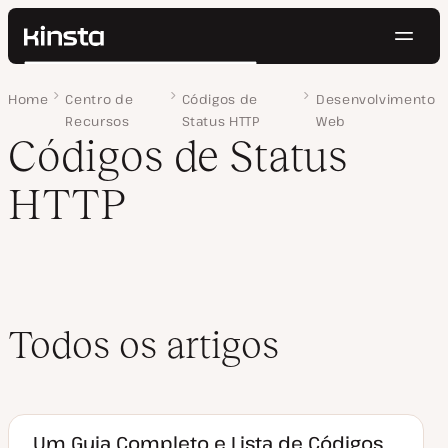
Nave
Kinsta®
Pesquisar
Plataforma
Home
Página 3
Centro de
Códigos de
Desenvolvimento
Soluções
Login
Testar gratuitamente
Recursos
Status HTTP
Web
Preços
Códigos de Status
Recursos
Contato
HTTP
Todos os artigos
Um Guia Completo e Lista de Códigos