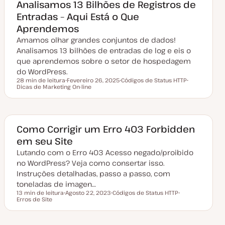
a
Analisamos 13 Bilhões de Registros de
t
Entradas – Aqui Está o Que
u
a
Aprendemos
l
i
Amamos olhar grandes conjuntos de dados!
z
a
Analisamos 13 bilhões de entradas de log e eis o
ç
que aprendemos sobre o setor de hospedagem
ã
o
do WordPress.
28 min de leitura
Fevereiro 26, 2025
Códigos de Status HTTP
Tempo de leitura
Dicas de Marketing On-line
D
T
T
a
ó
ó
t
p
p
a
i
i
d
c
c
e
o
o
a
Como Corrigir um Erro 403 Forbidden
t
em seu Site
u
a
Lutando com o Erro 403 Acesso negado/proibido
l
i
no WordPress? Veja como consertar isso.
z
a
Instruções detalhadas, passo a passo, com
ç
toneladas de imagen…
ã
o
13 min de leitura
Agosto 22, 2023
Códigos de Status HTTP
Tempo de leitura
Erros de Site
D
T
T
a
ó
ó
t
p
p
a
i
i