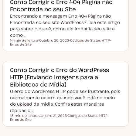
Como Corrigir o Erro 404 Página não
t
Encontrada no seu Site
u
a
Encontrando a mensagem Erro 404 Página não
l
i
Encontrada no seu site WordPress? Leia este artigo
z
a
para saber o que é, como ele impacta seu site e
ç
como…
ã
o
14 min de leitura
Outubro 26, 2023
Códigos de Status HTTP
Tempo de leitura
Erros de Site
D
T
T
a
ó
ó
t
p
p
a
i
i
d
c
c
e
o
o
a
Como Corrigir o Erro do WordPress
t
HTTP (Enviando Imagens para a
u
a
Biblioteca de Mídia)
l
i
O erro do WordPress HTTP pode ser frustrante, pois
z
a
normalmente ocorre quando você está no meio
ç
do upload de mídia. Confira estas maneiras
ã
o
rápidas d…
18 min de leitura
Janeiro 21, 2025
Códigos de Status HTTP
Tempo de leitura
Erros de Site
D
T
T
a
ó
ó
t
p
p
a
i
i
d
c
c