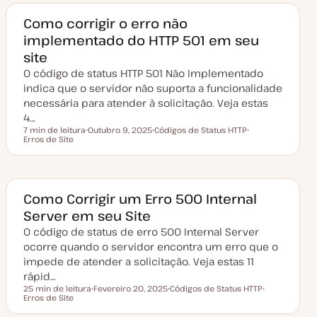
d
c
c
e
o
o
a
Como corrigir o erro não
t
implementado do HTTP 501 em seu
u
a
site
l
i
O código de status HTTP 501 Não Implementado
z
a
indica que o servidor não suporta a funcionalidade
ç
necessária para atender à solicitação. Veja estas
ã
o
4…
7 min de leitura
Outubro 9, 2025
Códigos de Status HTTP
Tempo de leitura
Erros de Site
D
T
T
a
ó
ó
t
p
p
a
i
i
d
c
c
e
o
o
a
Como Corrigir um Erro 500 Internal
t
Server em seu Site
u
a
O código de status de erro 500 Internal Server
l
i
ocorre quando o servidor encontra um erro que o
z
a
impede de atender a solicitação. Veja estas 11
ç
rápid…
ã
o
25 min de leitura
Fevereiro 20, 2025
Códigos de Status HTTP
Tempo de leitura
Erros de Site
D
T
T
a
ó
ó
t
p
p