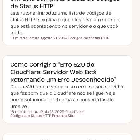
de Status HTTP
Este tutorial introduz uma lista de códigos de
status HTTP e explica o que eles revelam sobre o
que está acontecendo no servidor e o que você
pode…
19 min de leitura
Agosto 21, 2024
Códigos de Status HTTP
Tempo de leitura
D
T
a
ó
t
p
a
i
d
c
e
o
Como Corrigir o “Erro 520 do
a
Cloudflare: Servidor Web Está
t
u
Retornando um Erro Desconhecido”
a
l
O erro 520 tem a ver com um erro no seu servidor
i
z
que faz com que o Cloudflare não se ligue. Veja
a
como solucionar problemas e consertá-los de
ç
ã
uma ve…
o
18 min de leitura
Maio 12, 2026
Cloudflare
Tempo de leitura
Códigos de Status HTTP
D
Erros de Site
T
T
a
T
ó
ó
t
ó
p
p
a
p
i
i
d
i
c
c
e
c
o
o
a
o