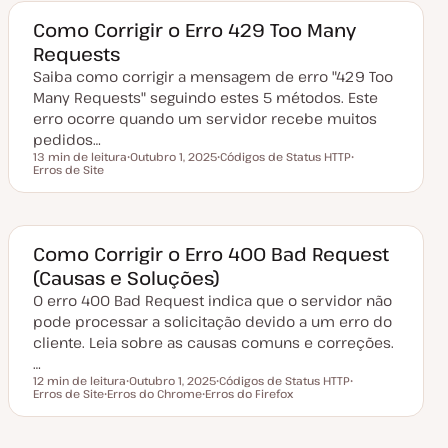
e
o
o
a
Como Corrigir o Erro 429 Too Many
t
Requests
u
a
Saiba como corrigir a mensagem de erro "429 Too
l
i
Many Requests" seguindo estes 5 métodos. Este
z
a
erro ocorre quando um servidor recebe muitos
ç
pedidos…
ã
o
13 min de leitura
Outubro 1, 2025
Códigos de Status HTTP
Tempo de leitura
Erros de Site
D
T
T
a
ó
ó
t
p
p
a
i
i
d
c
c
e
o
o
a
Como Corrigir o Erro 400 Bad Request
t
(Causas e Soluções)
u
a
O erro 400 Bad Request indica que o servidor não
l
i
pode processar a solicitação devido a um erro do
z
a
cliente. Leia sobre as causas comuns e correções.
ç
…
ã
o
12 min de leitura
Outubro 1, 2025
Códigos de Status HTTP
Tempo de leitura
Erros de Site
Erros do Chrome
D
Erros do Firefox
T
T
T
a
T
ó
ó
ó
t
ó
p
p
p
a
p
i
i
i
d
i
c
c