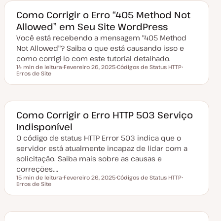
c
e
c
o
o
o
a
o
Como Corrigir o Erro “405 Method Not
t
Allowed” em Seu Site WordPress
u
a
Você está recebendo a mensagem "405 Method
l
i
Not Allowed"? Saiba o que está causando isso e
z
a
como corrigi-lo com este tutorial detalhado.
ç
14 min de leitura
Fevereiro 26, 2025
Códigos de Status HTTP
ã
Tempo de leitura
Erros de Site
D
T
T
o
a
ó
ó
t
p
p
a
i
i
d
c
c
e
o
o
a
Como Corrigir o Erro HTTP 503 Serviço
t
Indisponível
u
a
O código de status HTTP Error 503 indica que o
l
i
servidor está atualmente incapaz de lidar com a
z
a
solicitação. Saiba mais sobre as causas e
ç
correções.…
ã
o
15 min de leitura
Fevereiro 26, 2025
Códigos de Status HTTP
Tempo de leitura
Erros de Site
D
T
T
a
ó
ó
t
p
p
a
i
i
d
c
c
e
o
o