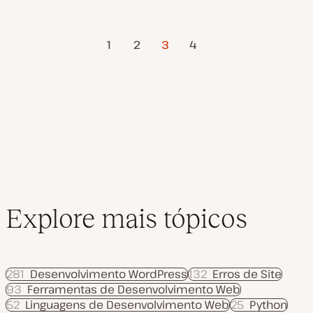
a
i
i
d
c
c
e
o
o
Página
Próxima
Paginação
a
1
2
3
4
t
Anterior
Página
u
a
dos
l
i
z
conteúdos
a
ç
ã
o
Explore mais tópicos
281
Desenvolvimento WordPress
132
Erros de Site
93
Ferramentas de Desenvolvimento Web
52
Linguagens de Desenvolvimento Web
25
Python