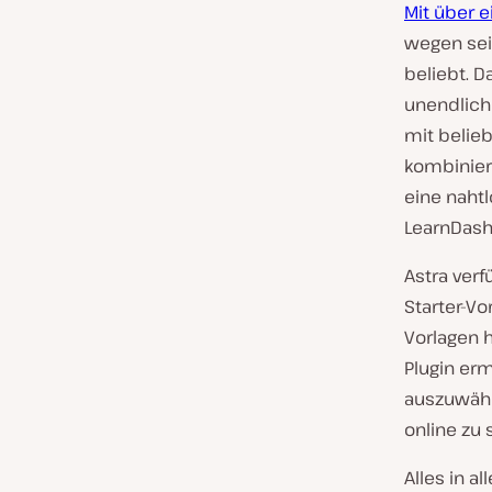
Mit über e
wegen sei
beliebt. D
unendliche
mit belieb
kombinier
eine nahtl
LearnDash,
Astra verf
Starter-Vo
Vorlagen 
Plugin erm
auszuwähl
online zu s
Alles in a