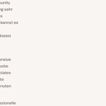
munity
ng sehr
ra
 kannst es
bietet
onsive
site-
plates-
te
inuten
ssionelle