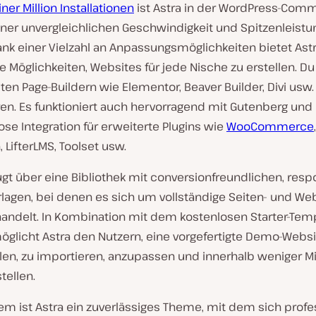
iner Million Installationen
ist Astra in der WordPress-Com
ner unvergleichlichen Geschwindigkeit und Spitzenleistu
ank einer Vielzahl an Anpassungsmöglichkeiten bietet Ast
 Möglichkeiten, Websites für jede Nische zu erstellen. Du
ten Page-Buildern wie Elementor, Beaver Builder, Divi usw.
en. Es funktioniert auch hervorragend mit Gutenberg und 
ose Integration für erweiterte Plugins wie
WooCommerce
,
 LifterLMS, Toolset usw.
ügt über eine Bibliothek mit conversionfreundlichen, resp
rlagen, bei denen es sich um vollständige Seiten- und Web
handelt. In Kombination mit dem kostenlosen Starter-Tem
öglicht Astra den Nutzern, eine vorgefertigte Demo-Websi
en, zu importieren, anzupassen und innerhalb weniger M
tellen.
llem ist Astra ein zuverlässiges Theme, mit dem sich profe