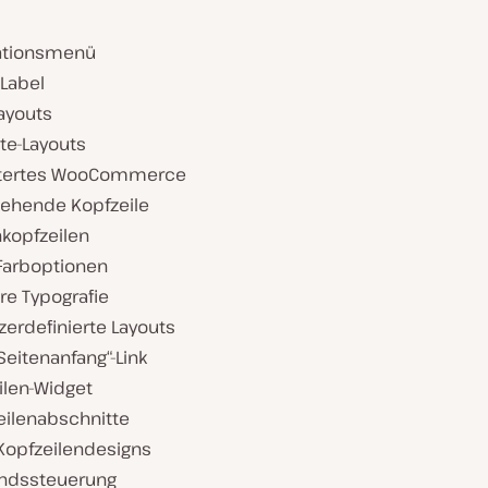
ationsmenü
 Label
ayouts
te-Layouts
tertes WooCommerce
tehende Kopfzeile
nkopfzeilen
Farboptionen
re Typografie
zerdefinierte Layouts
eitenanfang“-Link
ilen-Widget
eilenabschnitte
Kopfzeilendesigns
ndssteuerung