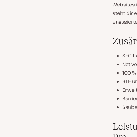
Websites i
steht dir
engagierte
Zusät
SEO-f
Nativ
100 %
RTL- 
Erwei
Barrie
Saube
Leist