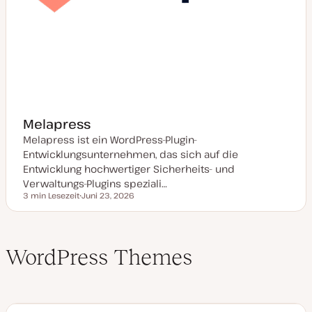
Melapress
Melapress ist ein WordPress-Plugin-
Entwicklungsunternehmen, das sich auf die
Entwicklung hochwertiger Sicherheits- und
Verwaltungs-Plugins speziali…
3 min Lesezeit
Juni 23, 2026
Lesezeit
D
a
t
u
m
WordPress Themes
a
k
t
u
a
l
i