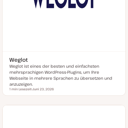
Weglot
Weglot ist eines der besten und einfachsten
mehrsprachigen WordPress-Plugins, um Ihre
Webseite in mehrere Sprachen zu übersetzen und
anzuzeigen.
1 min Lesezeit
Juni 23, 2026
Lesezeit
D
a
t
u
m
a
k
t
u
a