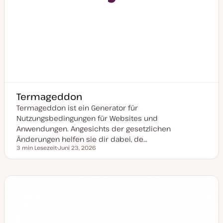
Termageddon
Termageddon ist ein Generator für
Nutzungsbedingungen für Websites und
Anwendungen. Angesichts der gesetzlichen
Änderungen helfen sie dir dabei, de…
3 min Lesezeit
Juni 23, 2026
Lesezeit
D
a
t
u
m
a
k
t
u
a
l