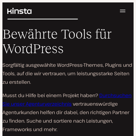
Navig
Kinsta®
Suchen
Plattform
Bewährte Tools für
Lösungen
Anmelden
Kostenlos testen
Preise
WordPress
Ressourcen
Kontakt
Sorgfältig ausgewählte WordPress-Themes, Plugins und
Tools, auf die wir vertrauen, um leistungsstarke Seiten
zu erstellen.
Musst du Hilfe bei einem Projekt haben?
Durchsuchen
Sie unser Agenturverzeichnis
vertrauenswürdige
Agenturkunden helfen dir dabei, den richtigen Partner
zu finden. Suche und sortiere nach Leistungen,
Frameworks und mehr.