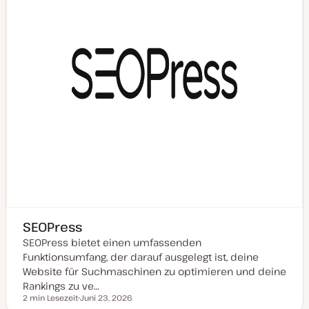
l
i
s
i
e
r
t
SEOPress
SEOPress bietet einen umfassenden
Funktionsumfang, der darauf ausgelegt ist, deine
Website für Suchmaschinen zu optimieren und deine
Rankings zu ve…
2 min Lesezeit
Juni 23, 2026
Lesezeit
D