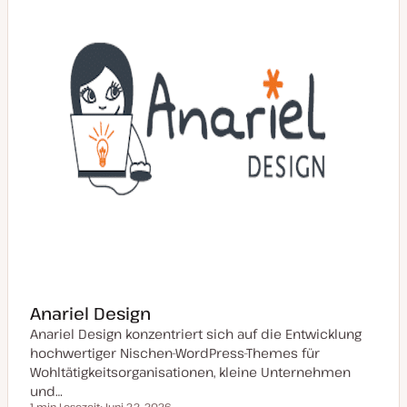
t
u
a
l
i
s
i
e
r
t
Anariel Design
Anariel Design konzentriert sich auf die Entwicklung
hochwertiger Nischen-WordPress-Themes für
Wohltätigkeitsorganisationen, kleine Unternehmen
und…
1 min Lesezeit
Juni 22, 2026