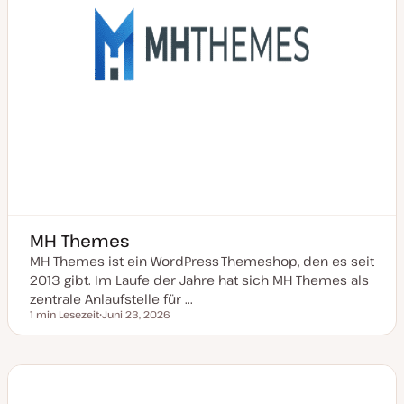
r
t
MH Themes
MH Themes ist ein WordPress-Themeshop, den es seit
2013 gibt. Im Laufe der Jahre hat sich MH Themes als
zentrale Anlaufstelle für ...
1 min Lesezeit
Juni 23, 2026
Lesezeit
D
a
t
u
m
a
k