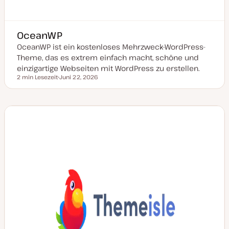
OceanWP
OceanWP ist ein kostenloses Mehrzweck-WordPress-
Theme, das es extrem einfach macht, schöne und
einzigartige Webseiten mit WordPress zu erstellen.
2 min Lesezeit
Juni 22, 2026
Lesezeit
D
a
t
u
m
a
k
t
u
a
l
i
s
i
e
r
t