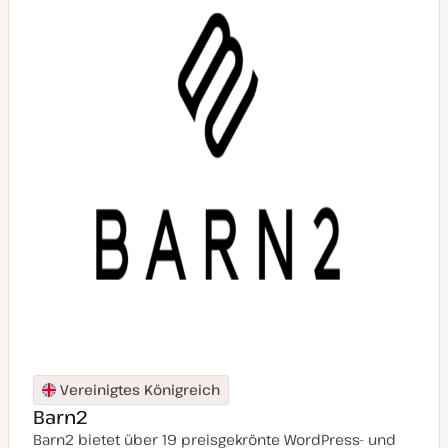
t
u
a
l
i
s
i
e
r
t
Vereinigtes Königreich
Barn2
Barn2 bietet über 19 preisgekrönte WordPress- und