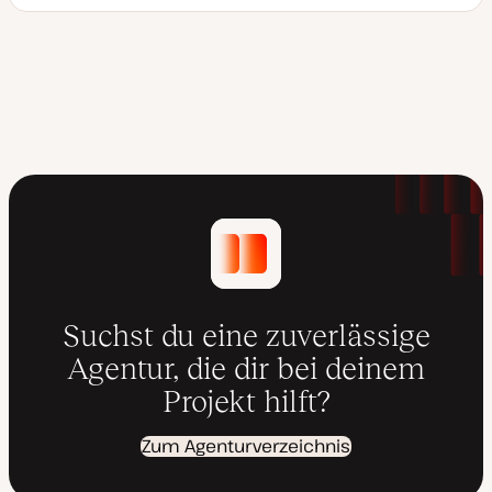
D
a
t
u
m
a
k
t
u
a
l
i
s
i
e
r
t
Suchst du eine zuverlässige
Agentur, die dir bei deinem
Projekt hilft?
Zum Agenturverzeichnis