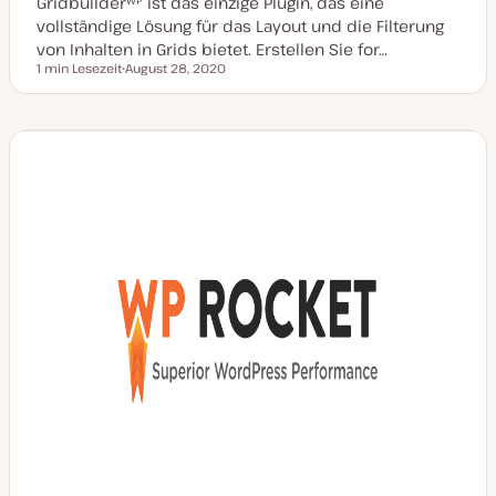
Gridbuilderᵂᴾ ist das einzige Plugin, das eine
vollständige Lösung für das Layout und die Filterung
von Inhalten in Grids bietet. Erstellen Sie for…
1 min Lesezeit
August 28, 2020
Lesezeit
D
a
t
u
m
a
k
t
u
a
l
i
s
i
e
r
t