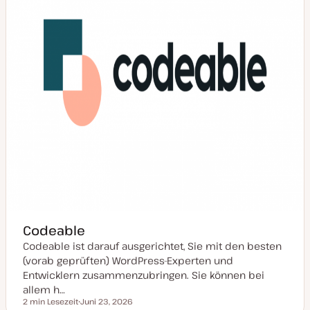
i
s
i
e
r
t
Codeable
Codeable ist darauf ausgerichtet, Sie mit den besten
(vorab geprüften) WordPress-Experten und
Entwicklern zusammenzubringen. Sie können bei
allem h…
2 min Lesezeit
Juni 23, 2026
Lesezeit