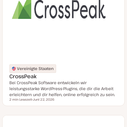
Vereinigte Staaten
CrossPeak
Bei CrossPeak Software entwickeln wir
leistungsstarke WordPress-Plugins, die dir die Arbeit
erleichtern und dir helfen, online erfolgreich zu sein.
2 min Lesezeit
Juni 22, 2026
Lesezeit
D
a
t
u
m
a
k