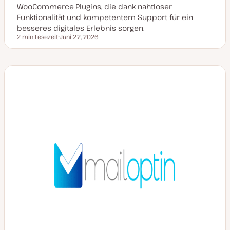
WooCommerce-Plugins, die dank nahtloser
Funktionalität und kompetentem Support für ein
besseres digitales Erlebnis sorgen.
2 min Lesezeit
Juni 22, 2026
Lesezeit
D
a
t
u
m
a
k
t
u
a
l
i
s
i
e
r
t