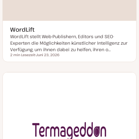
WordLift
WordLift stellt Web-Publishern, Editors und SEO-
Experten die Möglichkeiten künstlicher Intelligenz zur
Verfügung, um ihnen dabei zu helfen, ihren o…
2 min Lesezeit
Juni 23, 2026
Lesezeit
D
a
t
u
m
a
k
t
u
a
l
i
s
i
e
r
t