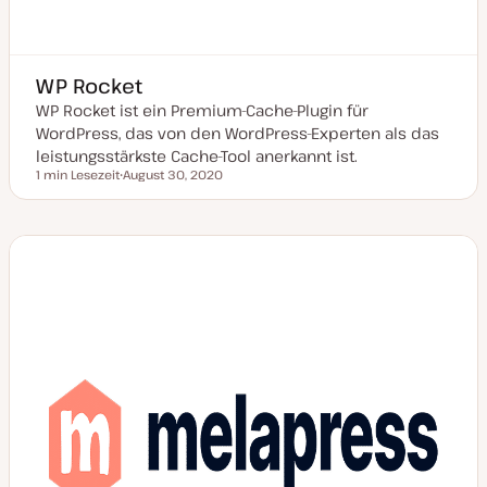
WP Rocket
WP Rocket ist ein Premium-Cache-Plugin für
WordPress, das von den WordPress-Experten als das
leistungsstärkste Cache-Tool anerkannt ist.
1 min Lesezeit
August 30, 2020
Lesezeit
D
a
t
u
m
a
k
t
u
a
l
i
s
i
e
r
t