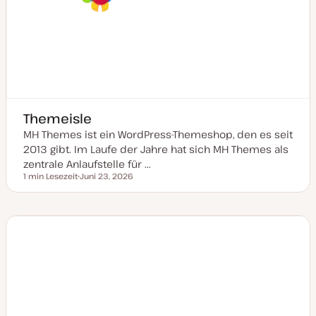
Themeisle
MH Themes ist ein WordPress-Themeshop, den es seit
2013 gibt. Im Laufe der Jahre hat sich MH Themes als
zentrale Anlaufstelle für ...
1 min Lesezeit
Juni 23, 2026
Lesezeit
D
a
t
u
m
a
k
t
u
a
l
i
s
i
e