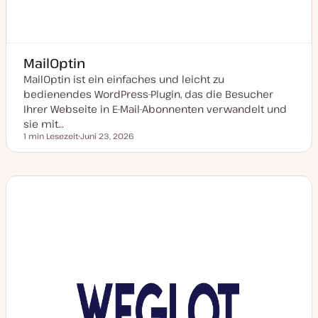
MailOptin
MailOptin ist ein einfaches und leicht zu
bedienendes WordPress-Plugin, das die Besucher
Ihrer Webseite in E-Mail-Abonnenten verwandelt und
sie mit…
1 min Lesezeit
Juni 23, 2026
Lesezeit
D
a
t
u
m
a
k
t
u
a
l
i
s
i
e
r
t