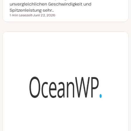
unvergleichlichen Geschwindigkeit und
Spitzenleistung sehr…
1 min Lesezeit
Juni 22, 2026
Lesezeit
D
a
t
u
m
a
k
t
u
a
l
i
s
i
e
r
t