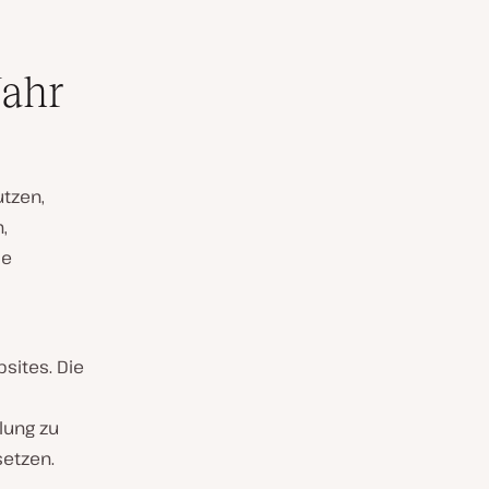
Jahr
utzen,
,
ie
sites. Die
lung zu
setzen.