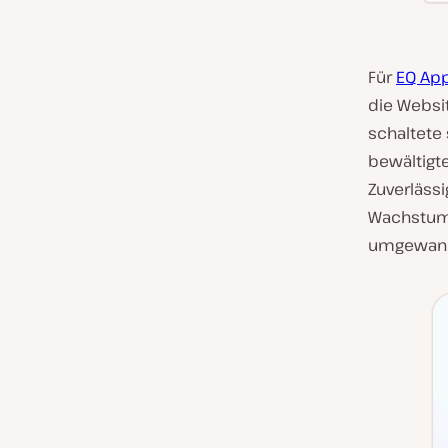
Für
EQ App
die Websi
schaltete 
bewältigt
Zuverlässi
Wachstum 
umgewand