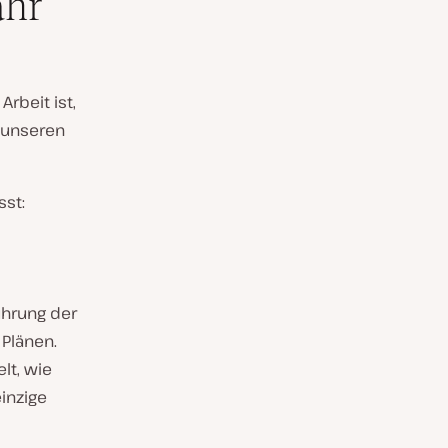
ahr
Arbeit ist,
 unseren
sst:
ührung der
Plänen.
lt, wie
einzige