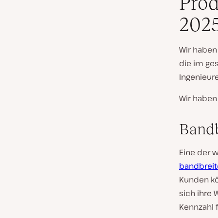
Prod
202
Wir haben
die im ge
Ingenieur
Wir haben
Bandb
Eine der 
bandbreit
Kunden kö
sich ihre 
Kennzahl f