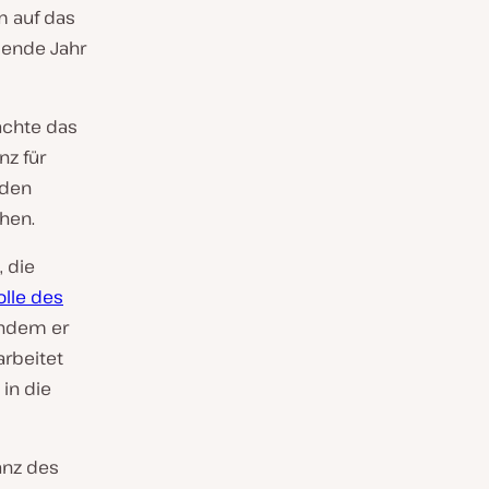
m auf das
mende Jahr
achte das
nz für
nden
hen.
 die
lle des
chdem er
arbeitet
 in die
anz des