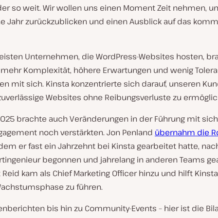
eder so weit. Wir wollen uns einen Moment Zeit nehmen, u
e Jahr zurückzublicken und einen Ausblick auf das kom
eisten Unternehmen, die WordPress-Websites hosten, br
 mehr Komplexität, höhere Erwartungen und wenig Tolera
ten mit sich. Kinsta konzentrierte sich darauf, unseren Ku
 zuverlässige Websites ohne Reibungsverluste zu ermöglic
2025 brachte auch Veränderungen in der Führung mit sich,
gagement noch verstärkten. Jon Penland
übernahm die Ro
dem er fast ein Jahrzehnt bei Kinsta gearbeitet hatte, na
rtingenieur begonnen und jahrelang in anderen Teams ge
t Reid kam als Chief Marketing Officer hinzu und hilft Kinsta
achstumsphase zu führen.
berichten bis hin zu Community-Events – hier ist die Bil