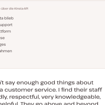
e über die Kinsta-API
ta blieb
Support
ttform
ese
iges
nahmen