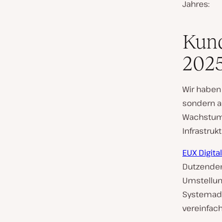
Jahres:
Kund
202
Wir haben
sondern al
Wachstum 
Infrastruk
EUX Digital
Dutzenden
Umstellung
Systemadm
vereinfach