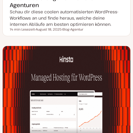
Agenturen
Schau dir diese coolen automatisierten WordPress-
Workflows an und finde heraus, welche deine
internen Abläufe am besten optimieren können.
14 min Lesezeit
August 18, 2025
Blog
Agentur
Lesezeit
D
P
T
a
o
h
t
s
e
u
t
m
m
T
a
a
y
k
p
t
u
a
l
i
s
i
e
r
t