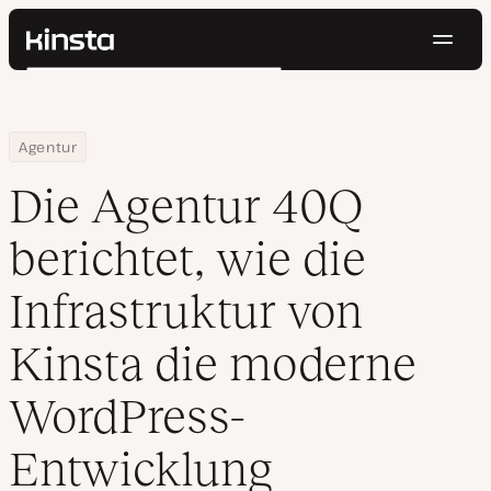
Navig
Kinsta®
Suchen
Plattform
Lösungen
Anmelden
Kostenlos testen
Home
Ressourcen Center
Die Agentur 40Q berichtet, wie die Infrastruktur von Kinsta di
Agentur
Preise
Ressourcen
Die Agentur 40Q
Kontakt
berichtet, wie die
Infrastruktur von
Kinsta die moderne
WordPress-
Entwicklung