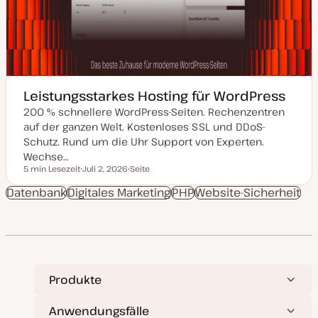
Leistungsstarkes Hosting für WordPress
200 % schnellere WordPress-Seiten. Rechenzentren
auf der ganzen Welt. Kostenloses SSL und DDoS-
Schutz. Rund um die Uhr Support von Experten.
Wechse…
5 min Lesezeit
Juli 2, 2026
Seite
Lesezeit
D
P
a
o
Datenbank
Digitales Marketing
PHP
Website-Sicherheit
t
s
u
t
m
T
a
y
k
p
t
u
a
l
Produkte
i
s
i
e
Anwendungsfälle
r