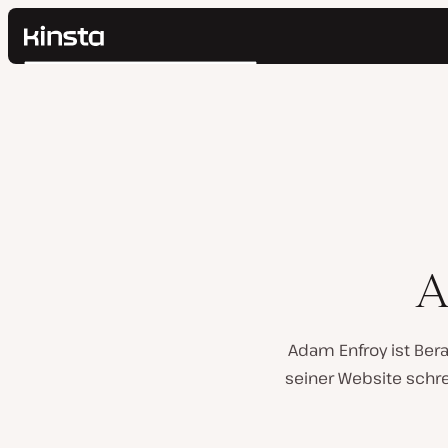
Kinsta®
Suchen
Plattform
Lösungen
Anmelden
Preise
Ressourcen
Kontakt
A
Adam Enfroy ist Bera
seiner Website schre