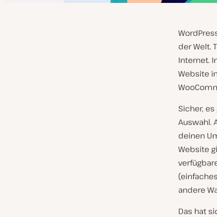
WordPress
der Welt. 
Internet.
Website i
WooComm
Sicher, es
Auswahl. 
deinen Um
Website g
verfügbar
(einfache
andere Wa
Das hat s