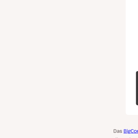
Das
BigCo