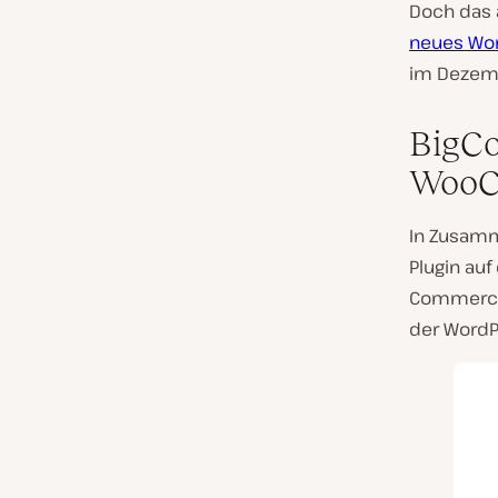
Doch das ä
neues Wor
im Dezem
BigCo
WooC
In Zusamm
Plugin auf
Commerce-
der WordP