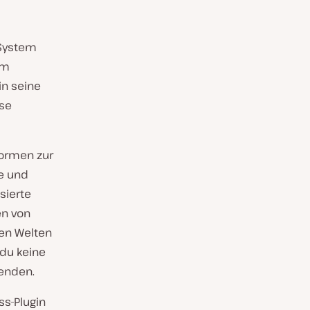
 System
im
in seine
ise
formen zur
te und
sierte
en von
den Welten
du keine
enden.
s-Plugin