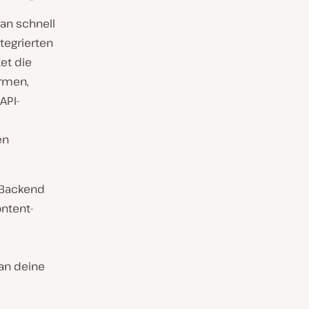
man schnell
tegrierten
et die
ormen,
API-
en
 Backend
ntent-
 an deine