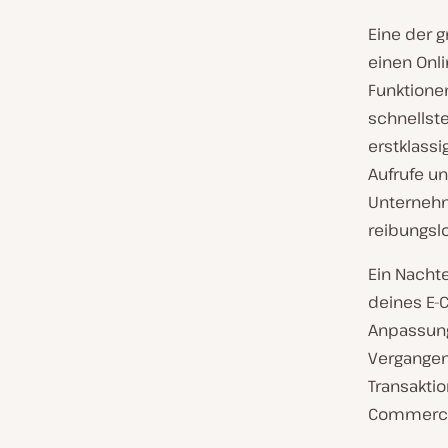
Eine der g
einen Onl
Funktione
schnellst
erstklassi
Aufrufe u
Unternehm
reibungslo
Ein Nacht
deines E-
Anpassung
Vergangenh
Transaktio
Commerce