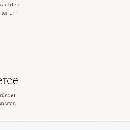
b auf den
iter, um
erce
gründet
bsites,