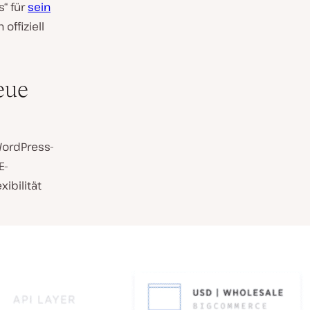
“ für
sein
offiziell
eue
WordPress-
E-
ibilität