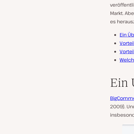
veröffent
Markt. Abe
es heraus
Ein Ü
Vorte
Vorte
Welch
Ein 
BigComm
2009). Un
insbeson