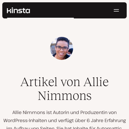
Navig
Kinsta®
Suchen
Plattform
Lösungen
Anmelden
Kostenlos testen
Preise
Ressourcen
Kontakt
Artikel von Allie
Nimmons
Allie Nimmons ist Autorin und Produzentin von
WordPress-Inhalten und verfügt über 6 Jahre Erfahrung
im Aufbau von Seiten. Sie hat Inhalte für Automattic,