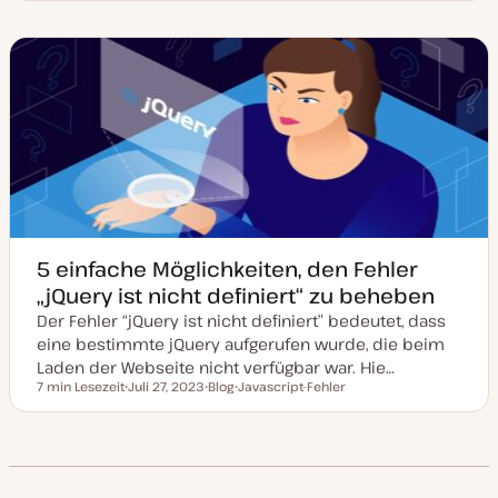
h
t
s
e
e
e
u
t
m
m
m
m
T
a
a
a
a
y
k
p
t
u
a
l
i
s
i
e
r
t
5 einfache Möglichkeiten, den Fehler
„jQuery ist nicht definiert“ zu beheben
Der Fehler “jQuery ist nicht definiert” bedeutet, dass
eine bestimmte jQuery aufgerufen wurde, die beim
Laden der Webseite nicht verfügbar war. Hie…
7 min Lesezeit
Juli 27, 2023
Blog
Javascript-Fehler
Lesezeit
D
P
T
a
o
h
t
s
e
u
t
m
m
T
a
a
y
k
p