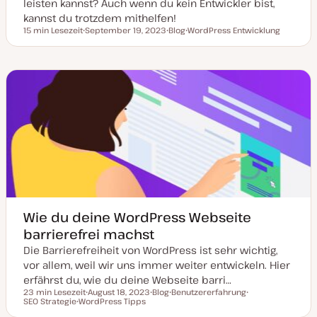
leisten kannst? Auch wenn du kein Entwickler bist,
kannst du trotzdem mithelfen!
15 min Lesezeit
September 19, 2023
Blog
WordPress Entwicklung
Lesezeit
D
P
T
a
o
h
t
s
e
u
t
m
m
T
a
a
y
k
p
t
u
a
l
i
s
i
e
r
t
Wie du deine WordPress Webseite
barrierefrei machst
Die Barrierefreiheit von WordPress ist sehr wichtig,
vor allem, weil wir uns immer weiter entwickeln. Hier
erfährst du, wie du deine Webseite barri…
23 min Lesezeit
August 18, 2023
Blog
Benutzererfahrung
Lesezeit
SEO Strategie
WordPress Tipps
D
P
T
T
T
a
o
h
h