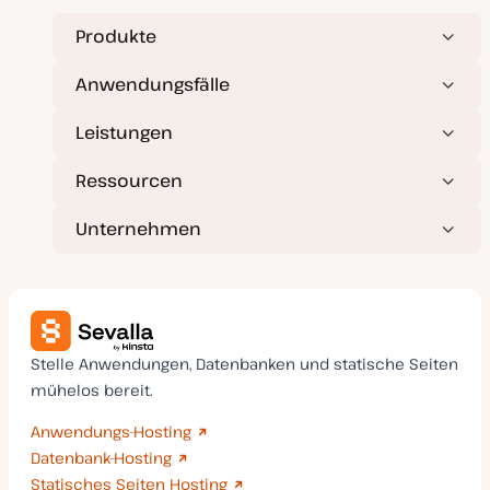
t
u
a
Produkte
l
i
s
Anwendungsfälle
i
e
r
Leistungen
t
Ressourcen
Unternehmen
Stelle Anwendungen, Datenbanken und statische Seiten
mühelos bereit.
Anwendungs-Hosting
Datenbank-Hosting
Statisches Seiten Hosting