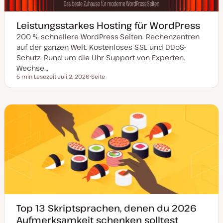
Leistungsstarkes Hosting für WordPress
200 % schnellere WordPress-Seiten. Rechenzentren
auf der ganzen Welt. Kostenloses SSL und DDoS-
Schutz. Rund um die Uhr Support von Experten.
Wechse…
5 min Lesezeit
Juli 2, 2026
Seite
Lesezeit
D
P
a
o
t
s
u
t
m
T
a
y
k
p
t
u
a
l
i
s
i
e
r
t
Top 13 Skriptsprachen, denen du 2026
Aufmerksamkeit schenken solltest