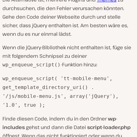
durchsuchen, die den Fehler verursachen könnten.
Gehe den Code deiner Webseite durch und stelle
sicher, dass jQuery enthalten ist. Am besten wäre es,
wenn du es nur einmal lädst.
Wenn die jQuery-Bibliothek nicht enthalten ist, füge sie
mit folgendem Schnipsel zu deiner
-Funktion hinzu:
wp_enqueue_script()
wp_enqueue_script( 'tt-mobile-menu',
get_template_directory_uri() .
'/js/mobile-menu.js', array('jQuery'),
'1.0', true );
Finde diesen Code, indem du in den Ordner
wp-
includes
gehst und dann die Datei
script-loader.php
öffnest. Wenn das nicht funktioniert oder wenn du