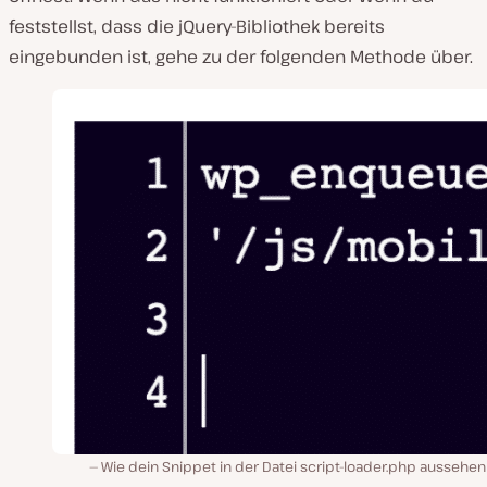
feststellst, dass die jQuery-Bibliothek bereits
eingebunden ist, gehe zu der folgenden Methode über.
Wie dein Snippet in der Datei script-loader.php aussehen