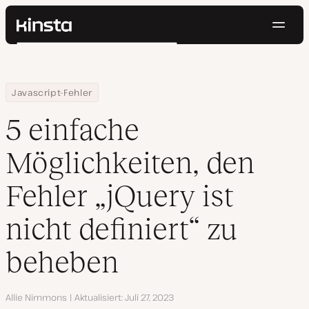
Navig
Kinsta®
Suchen
Plattform
Lösungen
Anmelden
Kostenlos testen
Home
Ressourcen Center
5 einfache Möglichkeiten, den Fehler „jQuery ist nicht definiert
Javascript-Fehler
Preise
Ressourcen
5 einfache
Kontakt
Möglichkeiten, den
Fehler „jQuery ist
nicht definiert“ zu
beheben
Autor
Allie Nimmons
Aktualisiert
Juli 27, 2023