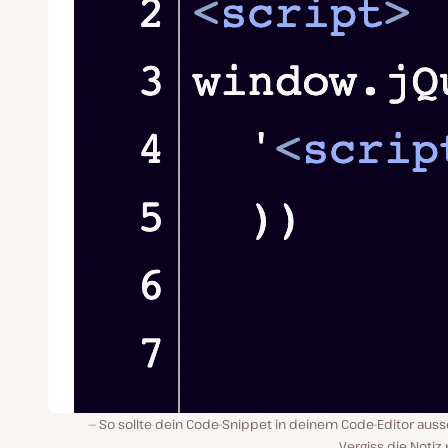
So sollte dein Code-Snippet in deinem Code-Editor auss
Vergiss die Notiz 