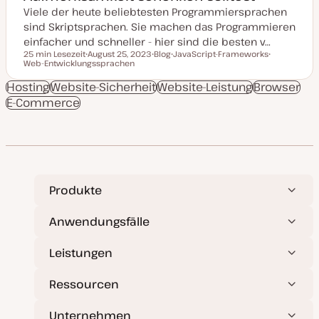
Viele der heute beliebtesten Programmiersprachen
sind Skriptsprachen. Sie machen das Programmieren
einfacher und schneller - hier sind die besten v…
25 min Lesezeit
August 25, 2023
Blog
JavaScript-Frameworks
Lesezeit
Web-Entwicklungssprachen
D
P
T
T
a
o
h
h
t
s
e
e
Hosting
Website-Sicherheit
Website-Leistung
Browser
u
t
m
m
E-Commerce
m
T
a
a
a
y
k
p
t
u
a
l
i
s
i
Produkte
e
r
t
Anwendungsfälle
Leistungen
Ressourcen
Unternehmen