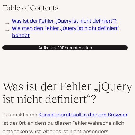
Table of Contents
V
Was ist der Fehler „jQuery ist nicht definiert“?
i
d
Wie man den Fehler „jQuery ist nicht definiert“
e
behebt
o
a
b
Artikel als PDF herunterladen
s
p
i
e
l
e
n
Was ist der Fehler „jQuery
ist nicht definiert“?
Das praktische
Konsolenprotokoll in deinem Browser
ist der Ort, an dem du diesen Fehler wahrscheinlich
entdecken wirst. Aber es ist nicht besonders