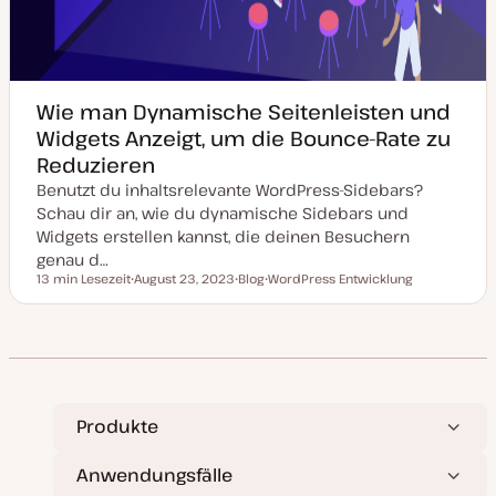
Wie man Dynamische Seitenleisten und
Widgets Anzeigt, um die Bounce-Rate zu
Reduzieren
Benutzt du inhaltsrelevante WordPress-Sidebars?
Schau dir an, wie du dynamische Sidebars und
Widgets erstellen kannst, die deinen Besuchern
genau d…
13 min Lesezeit
August 23, 2023
Blog
WordPress Entwicklung
Lesezeit
D
P
T
a
o
h
t
s
e
u
t
m
m
T
a
a
y
k
p
t
u
a
Produkte
l
i
s
Anwendungsfälle
i
e