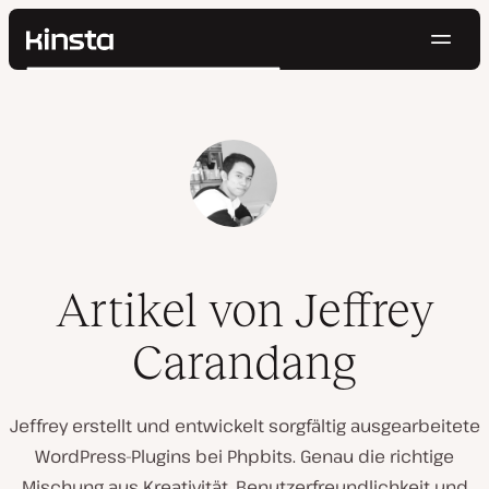
Navig
Kinsta®
Suchen
Plattform
Lösungen
Anmelden
Kostenlos testen
Preise
Ressourcen
Kontakt
Artikel von Jeffrey
Carandang
Jeffrey erstellt und entwickelt sorgfältig ausgearbeitete
WordPress-Plugins bei Phpbits. Genau die richtige
Mischung aus Kreativität, Benutzerfreundlichkeit und