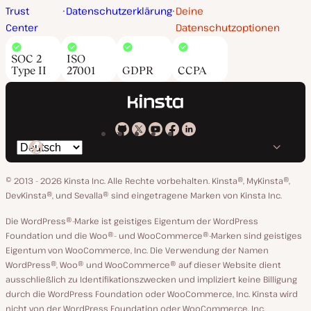
Trust
Datenschutzerklärung
Deine
Center
Datenschutzoptionen
SOC 2
ISO
Type II
27001
GDPR
CCPA
Kinsta
Kinsta
Kinsta
Kinsta
Kinsta
Spräche
bei
auf
auf
auf
auf
ändern
GitHub
X
YouTube
Facebook
LinkedIn
© 2013 - 2026 Kinsta Inc. Alle Rechte vorbehalten.
Kinsta®, MyKinsta®,
DevKinsta®, und Sevalla® sind eingetragene Marken von Kinsta Inc.
Die WordPress®-Marke ist geistiges Eigentum der WordPress
Foundation und die Woo®- und WooCommerce®-Marken sind geistiges
Eigentum von WooCommerce, Inc. Die Verwendung der Namen
WordPress®, Woo® und WooCommerce® auf dieser Website dient
ausschließlich zu Identifikationszwecken und impliziert keine Billigung
durch die WordPress Foundation oder WooCommerce, Inc. Kinsta wird
nicht von der WordPress Foundation oder WooCommerce, Inc.