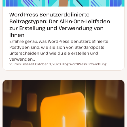
WordPress Benutzerdefinierte
Beitragstypen: Der All-In-One-Leitfaden
zur Erstellung und Verwendung von
ihnen
Erfahre genau, was WordPress benutzerdefinierte
Posttypen sind, wie sie sich von Standardposts
unterscheiden und wie du sie erstellen und
verwenden…
29 min Lesezeit
Oktober 3, 2023
Blog
WordPress Entwicklung
Lesezeit
D
P
T
a
o
h
t
s
e
u
t
m
m
T
a
a
y
k
p
t
u
a
l
i
s
i
e
r
t