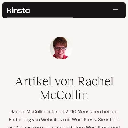
Navig
Kinsta®
Suchen
Plattform
Lösungen
Anmelden
Kostenlos testen
Preise
Ressourcen
Kontakt
Artikel von Rachel
McCollin
Rachel McCollin hilft seit 2010 Menschen bei der
Erstellung von Websites mit WordPress. Sie ist ein
großer Fan von selbst gehostetem WordPress und