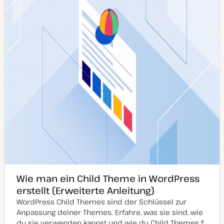
a
l
i
s
i
e
r
t
Wie man ein Child Theme in WordPress
erstellt (Erweiterte Anleitung)
WordPress Child Themes sind der Schlüssel zur
Anpassung deiner Themes. Erfahre, was sie sind, wie
du sie verwenden kannst und wie du Child Themes f…