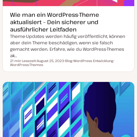
t
Wie man ein WordPress-Theme
aktualisiert – Dein sicherer und
ausführlicher Leitfaden
Theme-Updates werden häufig veröffentlicht, können
aber dein Theme beschädigen, wenn sie falsch
gemacht werden. Erfahre, wie du WordPress-Themes
ak…
21 min Lesezeit
August 25, 2023
Blog
WordPress Entwicklung
Lesezeit
WordPress-Themes
D
P
T
T
a
o
h
h
t
s
e
e
u
t
m
m
m
T
a
a
a
y
k
p
t
u
a
l
i
s
i
e
r
t