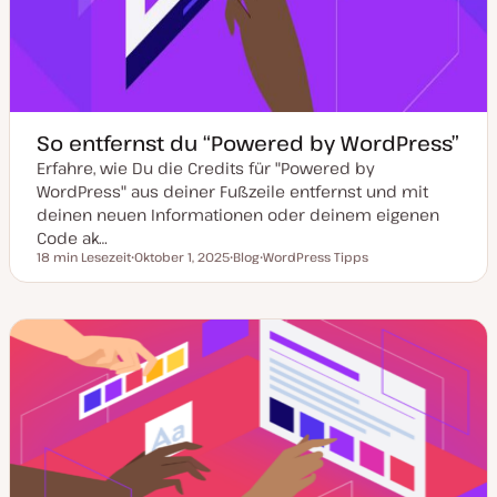
So entfernst du “Powered by WordPress”
Erfahre, wie Du die Credits für "Powered by
WordPress" aus deiner Fußzeile entfernst und mit
deinen neuen Informationen oder deinem eigenen
Code ak…
18 min Lesezeit
Oktober 1, 2025
Blog
WordPress Tipps
Lesezeit
D
P
T
a
o
h
t
s
e
u
t
m
m
T
a
a
y
k
p
t
u
a
l
i
s
i
e
r