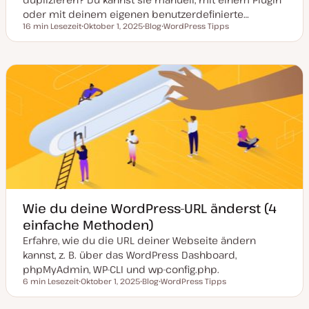
oder mit deinem eigenen benutzerdefinierte…
16 min Lesezeit
Oktober 1, 2025
Blog
WordPress Tipps
Lesezeit
D
P
T
a
o
h
t
s
e
u
t
m
m
T
a
a
y
k
p
t
u
a
l
i
s
i
e
r
t
Wie du deine WordPress-URL änderst (4
einfache Methoden)
Erfahre, wie du die URL deiner Webseite ändern
kannst, z. B. über das WordPress Dashboard,
phpMyAdmin, WP-CLI und wp-config.php.
6 min Lesezeit
Oktober 1, 2025
Blog
WordPress Tipps
Lesezeit
D
P
T
a
o
h
t
s
e