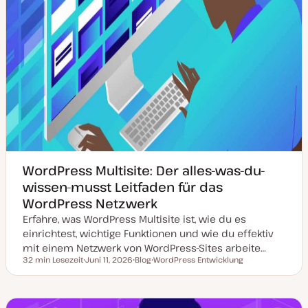
WordPress Multisite: Der alles-was-du-
wissen-musst Leitfaden für das
WordPress Netzwerk
Erfahre, was WordPress Multisite ist, wie du es
einrichtest, wichtige Funktionen und wie du effektiv
mit einem Netzwerk von WordPress-Sites arbeite…
32 min Lesezeit
Juni 11, 2026
Blog
WordPress Entwicklung
Lesezeit
D
P
T
a
o
h
t
s
e
u
t
m
m
T
a