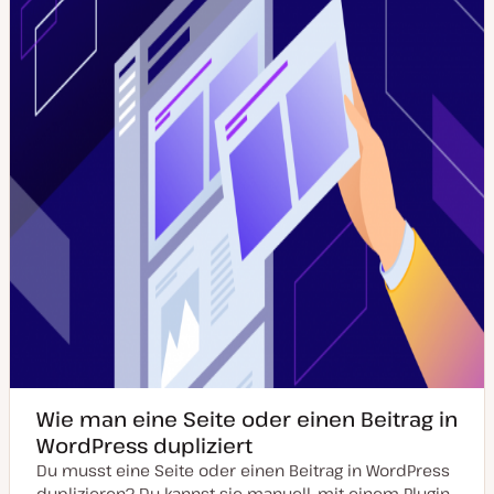
u
a
l
i
s
i
e
r
t
Wie man eine Seite oder einen Beitrag in
WordPress dupliziert
Du musst eine Seite oder einen Beitrag in WordPress
duplizieren? Du kannst sie manuell, mit einem Plugin