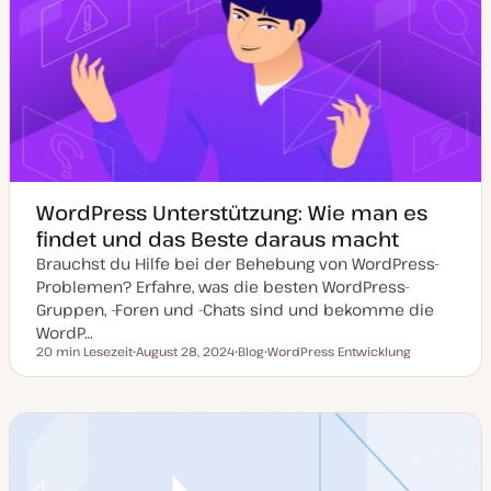
a
y
k
p
t
u
a
l
i
s
i
e
r
t
WordPress Unterstützung: Wie man es
findet und das Beste daraus macht
Brauchst du Hilfe bei der Behebung von WordPress-
Problemen? Erfahre, was die besten WordPress-
Gruppen, -Foren und -Chats sind und bekomme die
WordP…
20 min Lesezeit
August 28, 2024
Blog
WordPress Entwicklung
Lesezeit
D
P
T
a
o
h
t
s
e
u
t
m
m
T
a
a
y
k
p
t
u