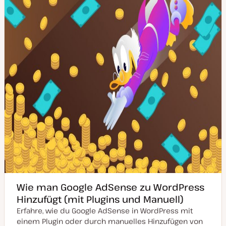
u
a
l
i
s
i
e
r
t
Wie man Google AdSense zu WordPress
Hinzufügt (mit Plugins und Manuell)
Erfahre, wie du Google AdSense in WordPress mit
einem Plugin oder durch manuelles Hinzufügen von