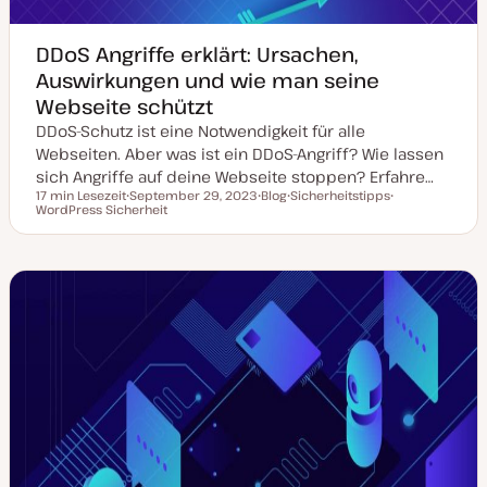
DDoS Angriffe erklärt: Ursachen,
Auswirkungen und wie man seine
Webseite schützt
DDoS-Schutz ist eine Notwendigkeit für alle
Webseiten. Aber was ist ein DDoS-Angriff? Wie lassen
sich Angriffe auf deine Webseite stoppen? Erfahre…
17 min Lesezeit
September 29, 2023
Blog
Sicherheitstipps
Lesezeit
WordPress Sicherheit
D
P
T
T
a
o
h
h
t
s
e
e
u
t
m
m
m
T
a
a
a
y
k
p
t
u
a
l
i
s
i
e
r
t