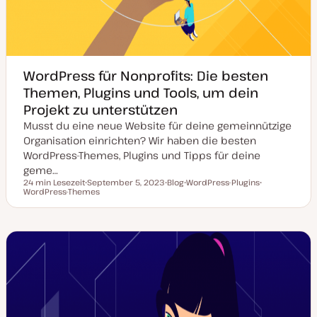
WordPress für Nonprofits: Die besten
Themen, Plugins und Tools, um dein
Projekt zu unterstützen
Musst du eine neue Website für deine gemeinnützige
Organisation einrichten? Wir haben die besten
WordPress-Themes, Plugins und Tipps für deine
geme…
24 min Lesezeit
September 5, 2023
Blog
WordPress-Plugins
Lesezeit
WordPress-Themes
D
P
T
T
a
o
h
h
t
s
e
e
u
t
m
m
m
T
a
a
a
y
k
p
t
u
a
l
i
s
i