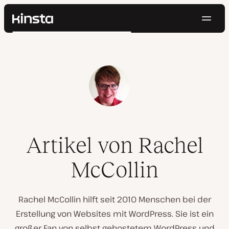
Navig
Kinsta®
Suchen
Plattform
Lösungen
Anmelden
Kostenlos testen
Preise
Ressourcen
Kontakt
Artikel von Rachel
McCollin
Rachel McCollin hilft seit 2010 Menschen bei der
Erstellung von Websites mit WordPress. Sie ist ein
großer Fan von selbst gehostetem WordPress und