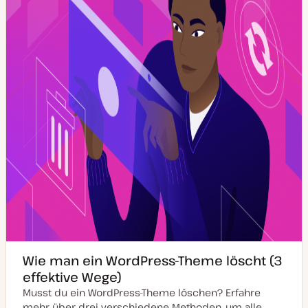
a
l
i
s
i
e
r
t
Wie man ein WordPress-Theme löscht (3
effektive Wege)
Musst du ein WordPress-Theme löschen? Erfahre
mehr über drei verschiedene Methoden, um alle