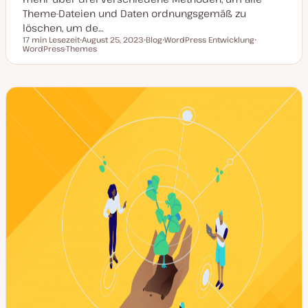
Theme-Dateien und Daten ordnungsgemäß zu
löschen, um de…
17 min Lesezeit
August 25, 2023
Blog
WordPress Entwicklung
Lesezeit
WordPress-Themes
D
P
T
T
a
o
h
h
t
s
e
e
u
t
m
m
m
T
a
a
a
y
k
p
t
u
a
l
i
s
i
e
r
t