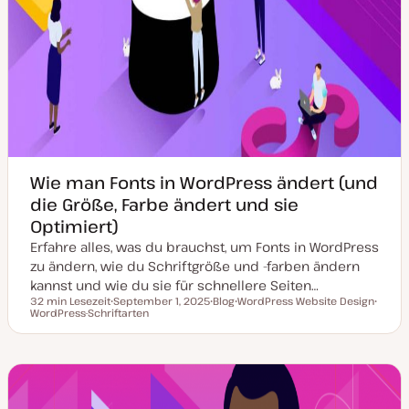
Wie man Fonts in WordPress ändert (und
die Größe, Farbe ändert und sie
Optimiert)
Erfahre alles, was du brauchst, um Fonts in WordPress
zu ändern, wie du Schriftgröße und -farben ändern
kannst und wie du sie für schnellere Seiten…
32 min Lesezeit
September 1, 2025
Blog
WordPress Website Design
Lesezeit
WordPress-Schriftarten
D
P
T
T
a
o
h
h
t
s
e
e
u
t
m
m
m
T
a
a
a
y
k
p
t
u