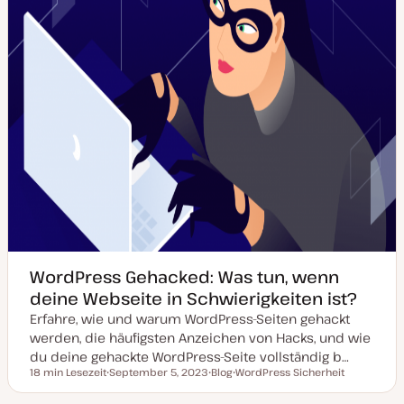
e
r
t
WordPress Gehacked: Was tun, wenn
deine Webseite in Schwierigkeiten ist?
Erfahre, wie und warum WordPress-Seiten gehackt
werden, die häufigsten Anzeichen von Hacks, und wie
du deine gehackte WordPress-Seite vollständig b…
18 min Lesezeit
September 5, 2023
Blog
WordPress Sicherheit
Lesezeit
D
P
T
a
o
h