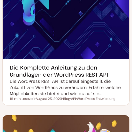
Die Komplette Anleitung zu den
Grundlagen der WordPress REST API
Die WordPress REST API ist darauf eingestellt, die
Zukunft von WordPress zu verändern. Erfahre, welche
Möglichkeiten sie bietet und wie du auf sie…
16 min Lesezeit
August 25, 2023
Blog
API
WordPress Entwicklung
Lesezeit
D
P
T
T
a
o
h
h
t
s
e
e
u
t
m
m
m
T
a
a
a
y
k
p
t