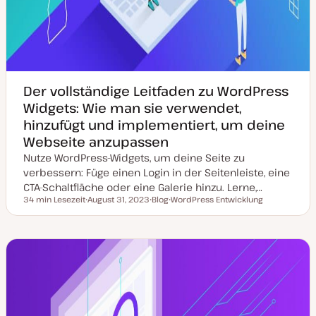
Der vollständige Leitfaden zu WordPress
Widgets: Wie man sie verwendet,
hinzufügt und implementiert, um deine
Webseite anzupassen
Nutze WordPress-Widgets, um deine Seite zu
verbessern: Füge einen Login in der Seitenleiste, eine
CTA-Schaltfläche oder eine Galerie hinzu. Lerne,…
34 min Lesezeit
August 31, 2023
Blog
WordPress Entwicklung
Lesezeit
D
P
T
a
o
h
t
s
e
u
t
m
m
T
a
a
y
k
p
t
u
a
l
i