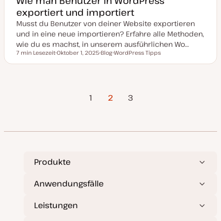
Wie man Benutzer in WordPress
exportiert und importiert
Musst du Benutzer von deiner Website exportieren
und in eine neue importieren? Erfahre alle Methoden,
wie du es machst, in unserem ausführlichen Wo…
7 min Lesezeit
Oktober 1, 2025
Blog
WordPress Tipps
Lesezeit
D
P
T
a
o
h
t
s
e
u
t
m
m
T
a
Vorherige
Nächste
Seitennummerierung
a
y
1
2
3
k
p
Seite
Seite
t
u
der
a
l
i
Beiträge
s
i
e
r
Produkte
t
Anwendungsfälle
Leistungen