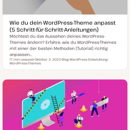
Wie du dein WordPress-Theme anpasst
(5 Schritt-für-Schritt-Anleitungen)
Möchtest du das Aussehen deines WordPress-
Themes ändern? Erfahre, wie du WordPress-Themes
mit einer der besten Methoden (Tutorial) richtig
anpassen…
17 min Lesezeit
Oktober 3, 2023
Blog
WordPress Entwicklung
Lesezeit
WordPress-Themes
D
P
T
T
a
o
h
h
t
s
e
e
u
t
m
m
m
T
a
a
a
y
k
p
t
u
a
l
i
s
i
e
r
t