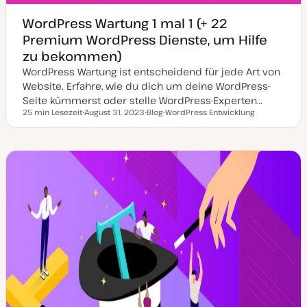
WordPress Wartung 1 mal 1 (+ 22
Premium WordPress Dienste, um Hilfe
zu bekommen)
WordPress Wartung ist entscheidend für jede Art von
Website. Erfahre, wie du dich um deine WordPress-
Seite kümmerst oder stelle WordPress-Experten…
25 min Lesezeit
August 31, 2023
Blog
WordPress Entwicklung
Lesezeit
D
P
T
a
o
h
t
s
e
u
t
m
m
T
a
a
y
k
p
t
u
a
l
i
s
i
e
r
t