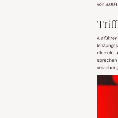
von 9:00-
Trif
Als führe
leistungs
dich ein,
sprechen 
voranbrin