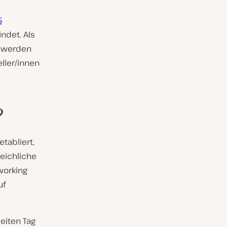
5
indet. Als
d werden
ller/innen
?
tabliert,
eichliche
working
uf
eiten Tag