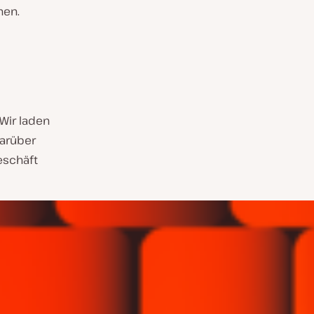
hen.
Wir laden
darüber
eschäft