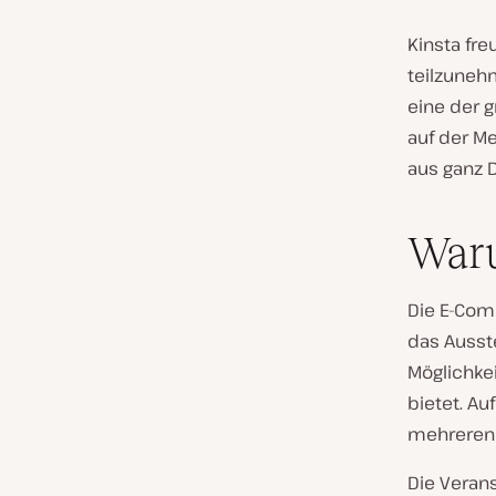
Kinsta fr
teilzunehm
eine der 
auf der M
aus ganz 
Waru
Die E-Com
das Ausst
Möglichke
bietet. A
mehreren 
Die Verans