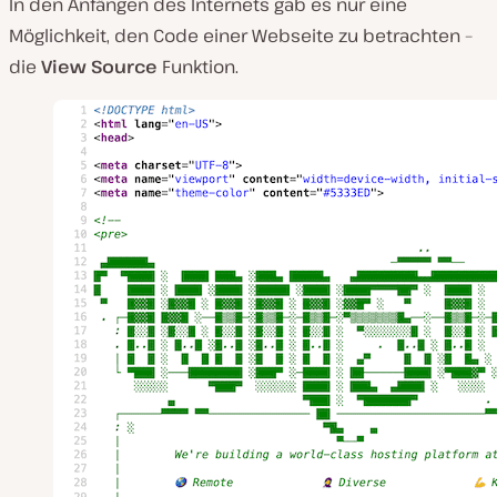
In den Anfängen des Internets gab es nur eine
a
b
Möglichkeit, den Code einer Webseite zu betrachten –
s
die
View Source
Funktion.
p
i
e
l
e
n