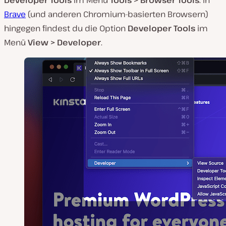
Developer Tools
im Menü
Tools > Browser Tools
. In
Brave
(und anderen Chromium-basierten Browsern)
hingegen findest du die Option
Developer Tools
im
Menü
View > Developer
.