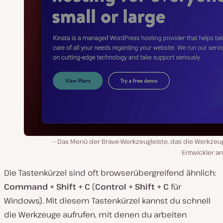
Das Menü der Brave-Werkzeugleiste, das die Werkzeug
Entwickler an
Die Tastenkürzel sind oft browserübergreifend ähnlich:
Command + Shift + C
(
Control + Shift + C
für
Windows). Mit diesem Tastenkürzel kannst du schnell
die Werkzeuge aufrufen, mit denen du arbeiten