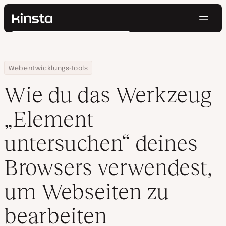
Navig
Kinsta®
Suchen
Plattform
Lösungen
Anmelden
Kostenlos testen
Home
Ressourcen Center
Wie du das Werkzeug „Element untersuchen“ deines Browsers v
Webentwicklungs-Tools
Preise
Ressourcen
Wie du das Werkzeug
Kontakt
„Element
untersuchen“ deines
Browsers verwendest,
um Webseiten zu
bearbeiten