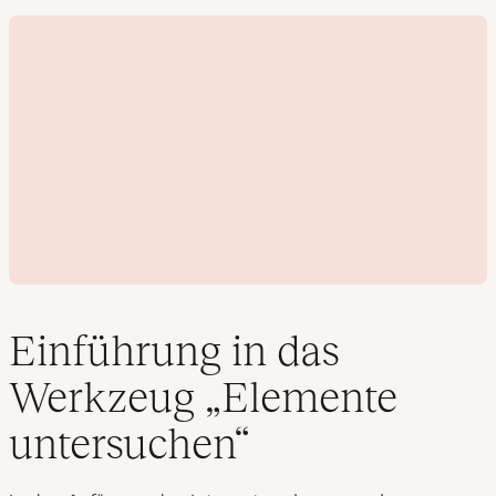
Einführung in das
Werkzeug „Elemente
V
untersuchen“
i
d
e
o