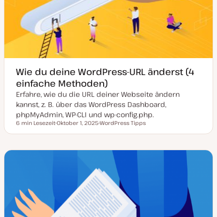
u
a
l
i
s
i
e
r
t
Wie du deine WordPress-URL änderst (4
einfache Methoden)
Erfahre, wie du die URL deiner Webseite ändern
kannst, z. B. über das WordPress Dashboard,
phpMyAdmin, WP-CLI und wp-config.php.
6 min Lesezeit
Oktober 1, 2025
WordPress Tipps
Lesezeit
D
T
a
h
t
e
u
m
m
a
a
k
t
u
a
l
i
s
i