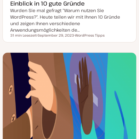
Einblick in 10 gute Gründe
Wurden Sie mal gefragt “Warum nutzen Sie
WordPress?“. Heute teilen wir mit Ihnen 10 Gründe
und zeigen Ihnen verschiedene
Anwendungsmöglichkeiten de…
31 min Lesezeit
September 29, 2023
WordPress Tipps
Lesezeit
D
T
a
h
t
e
u
m
m
a
a
k
t
u
a
l
i
s
i
e
r
t