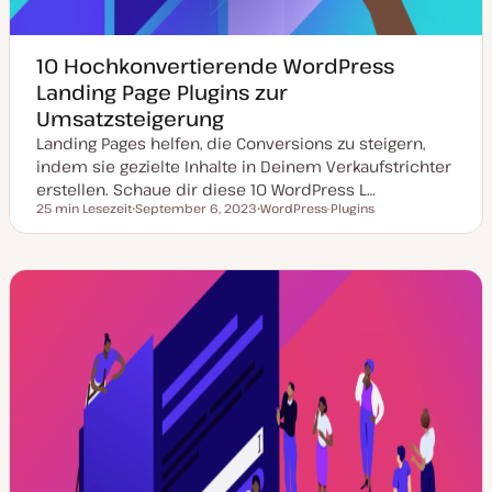
10 Hochkonvertierende WordPress
Landing Page Plugins zur
Umsatzsteigerung
Landing Pages helfen, die Conversions zu steigern,
indem sie gezielte Inhalte in Deinem Verkaufstrichter
erstellen. Schaue dir diese 10 WordPress L…
25 min Lesezeit
September 6, 2023
WordPress-Plugins
Lesezeit
D
T
a
h
t
e
u
m
m
a
a
k
t
u
a
l
i
s
i
e
r
t