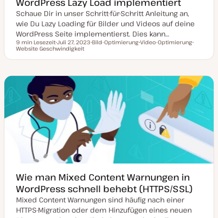
WordPress Lazy Load implementiert
Schaue Dir in unser Schritt-für-Schritt Anleitung an,
wie Du Lazy Loading für Bilder und Videos auf deine
WordPress Seite implementierst. Dies kann…
9 min Lesezeit
Juli 27, 2023
Bild-Optimierung
Video-Optimierung
Lesezeit
Website Geschwindigkeit
D
T
T
T
a
h
h
h
t
e
e
e
u
m
m
m
m
a
a
a
a
k
t
u
a
l
i
s
i
e
r
t
Wie man Mixed Content Warnungen in
WordPress schnell behebt (HTTPS/SSL)
Mixed Content Warnungen sind häufig nach einer
HTTPS-Migration oder dem Hinzufügen eines neuen