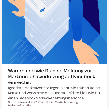
e
r
t
Warum und wie Du eine Meldung zur
Markenrechtsverletzung auf Facebook
einreichst
Ignoriere Markenverletzungen nicht. Sie trüben Deine
Marke und verwirren die Kunden. Erfahre hier, wie Du
einen Facebook-Markenverletzungsbericht e…
9 min Lesezeit
Juli 27, 2023
Social Media Marketing
Lesezeit
Website-Branding
D
T
T
a
h
h