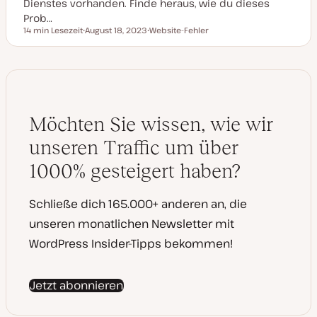
Dienstes vorhanden. Finde heraus, wie du dieses
Prob…
14 min Lesezeit
August 18, 2023
Website-Fehler
Lesezeit
D
T
a
h
t
e
u
m
m
a
a
k
t
u
Möchten Sie wissen, wie wir
a
l
i
unseren Traffic um über
s
i
1000% gesteigert haben?
e
r
t
Schließe dich 165.000+ anderen an, die
unseren monatlichen Newsletter mit
WordPress Insider-Tipps bekommen!
Jetzt abonnieren