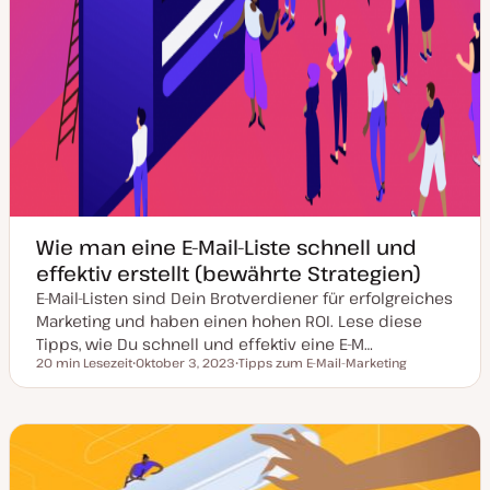
Wie man eine E-Mail-Liste schnell und
effektiv erstellt (bewährte Strategien)
E-Mail-Listen sind Dein Brotverdiener für erfolgreiches
Marketing und haben einen hohen ROI. Lese diese
Tipps, wie Du schnell und effektiv eine E-M…
20 min Lesezeit
Oktober 3, 2023
Tipps zum E-Mail-Marketing
Lesezeit
D
T
a
h
t
e
u
m
m
a
a
k
t