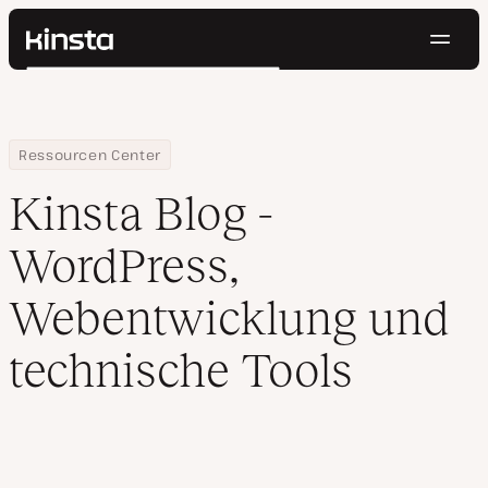
Navig
Kinsta®
Suchen
Plattform
Lösungen
Anmelden
Kostenlos testen
Preise
Home
Blog
Ressourcen Center
Ressourcen
Kinsta Blog -
Kontakt
WordPress,
Webentwicklung und
technische Tools