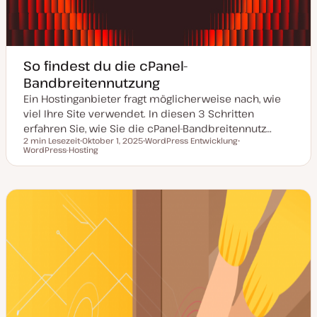
So findest du die cPanel-
Bandbreitennutzung
Ein Hostinganbieter fragt möglicherweise nach, wie
viel Ihre Site verwendet. In diesen 3 Schritten
erfahren Sie, wie Sie die cPanel-Bandbreitennutz…
2 min Lesezeit
Oktober 1, 2025
WordPress Entwicklung
Lesezeit
WordPress-Hosting
D
T
T
a
h
h
t
e
e
u
m
m
m
a
a
a
k
t
u
a
l
i
s
i
e
r
t