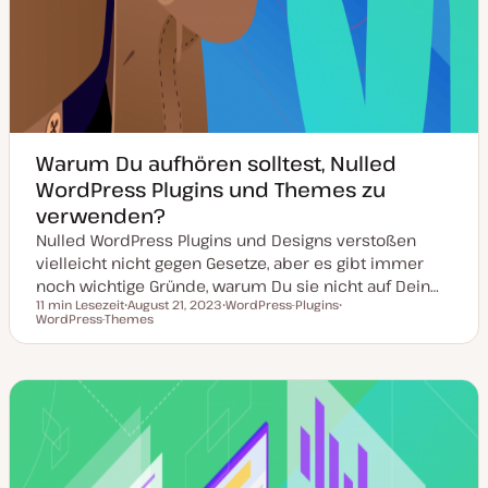
Warum Du aufhören solltest, Nulled
WordPress Plugins und Themes zu
verwenden?
Nulled WordPress Plugins und Designs verstoßen
vielleicht nicht gegen Gesetze, aber es gibt immer
noch wichtige Gründe, warum Du sie nicht auf Dein…
11 min Lesezeit
August 21, 2023
WordPress-Plugins
Lesezeit
WordPress-Themes
D
T
T
a
h
h
t
e
e
u
m
m
m
a
a
a
k
t
u
a
l
i