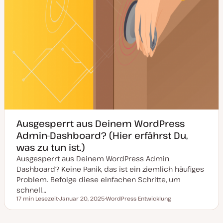
Ausgesperrt aus Deinem WordPress
Admin-Dashboard? (Hier erfährst Du,
was zu tun ist.)
Ausgesperrt aus Deinem WordPress Admin
Dashboard? Keine Panik, das ist ein ziemlich häufiges
Problem. Befolge diese einfachen Schritte, um
schnell…
17 min Lesezeit
Januar 20, 2025
WordPress Entwicklung
Lesezeit
D
T
a
h
t
e