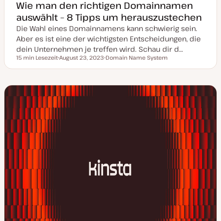
Wie man den richtigen Domainnamen
auswählt – 8 Tipps um herauszustechen
Die Wahl eines Domainnamens kann schwierig sein.
Aber es ist eine der wichtigsten Entscheidungen, die
dein Unternehmen je treffen wird. Schau dir d…
15 min Lesezeit
August 23, 2023
Domain Name System
Lesezeit
D
T
a
h
t
e
u
m
m
a
a
k
t
u
a
l
i
s
i
e
r
t