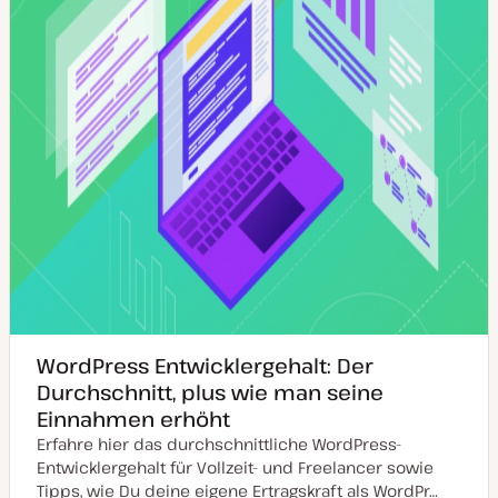
s
i
e
r
t
WordPress Entwicklergehalt: Der
Durchschnitt, plus wie man seine
Einnahmen erhöht
Erfahre hier das durchschnittliche WordPress-
Entwicklergehalt für Vollzeit- und Freelancer sowie
Tipps, wie Du deine eigene Ertragskraft als WordPr…