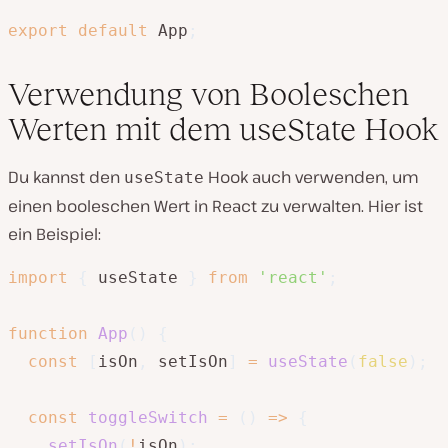
export
default
 App
;
Verwendung von Booleschen
Werten mit dem useState Hook
Du kannst den
Hook auch verwenden, um
useState
einen booleschen Wert in React zu verwalten. Hier ist
ein Beispiel:
import
{
 useState 
}
from
'react'
;
function
App
(
)
{
const
[
isOn
,
 setIsOn
]
=
useState
(
false
)
;
const
toggleSwitch
=
(
)
=>
{
setIsOn
(
!
isOn
)
;