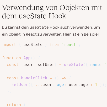
Verwendung von Objekten mit
dem useState Hook
Du kannst den
Hook auch verwenden, um
useState
ein Objekt in React zu verwalten. Hier ist ein Beispiel:
import
{
 useState 
}
from
'react'
;
function
App
(
)
{
const
[
user
,
 setUser
]
=
useState
(
{
name
:
'
const
handleClick
=
(
)
=>
{
setUser
(
{
...
user
,
age
:
 user
.
age 
+
1
}
)
;
}
;
return
(