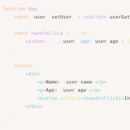
function
App
(
)
{
const
[
user
,
 setUser
]
=
useState
(
userDat
const
handleClick
=
(
)
=>
{
setUser
(
{
...
user
,
age
:
 user
.
age 
+
1
}
;
return
(
<
div
>
<
p
>
Name: 
{
user
.
name
}
</
p
>
<
p
>
Age: 
{
user
.
age
}
</
p
>
<
button
onClick
=
{
handleClick
}
>
In
</
div
>
)
;
}