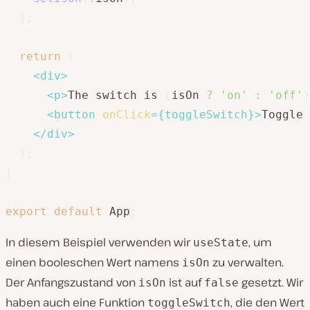
}
;
return
(
<
div
>
<
p
>
The switch is 
{
isOn 
?
'on'
:
'off'
}
<
button
onClick
=
{
toggleSwitch
}
>
Toggle 
</
div
>
)
;
}
export
default
 App
;
In diesem Beispiel verwenden wir
, um
useState
einen booleschen Wert namens
zu verwalten.
isOn
Der Anfangszustand von
ist auf
gesetzt. Wir
isOn
false
haben auch eine Funktion
, die den Wert
toggleSwitch