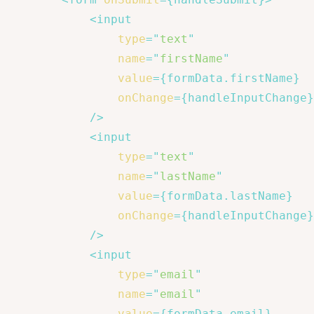
<
input
type
=
"
text
"
name
=
"
firstName
"
value
=
{
formData
.
firstName
}
onChange
=
{
handleInputChange
}
/>
<
input
type
=
"
text
"
name
=
"
lastName
"
value
=
{
formData
.
lastName
}
onChange
=
{
handleInputChange
}
/>
<
input
type
=
"
email
"
name
=
"
email
"
value
=
{
formData
.
email
}