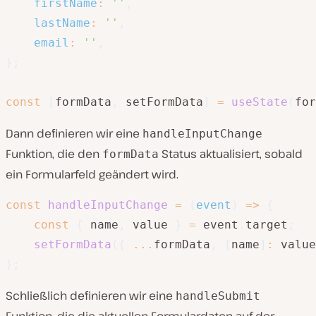
firstName
:
''
,
lastName
:
''
,
email
:
''
,
}
;
const
[
formData
,
 setFormData
]
=
useState
(
for
Dann definieren wir eine
handleInputChange
Funktion, die den
Status aktualisiert, sobald
formData
ein Formularfeld geändert wird.
const
handleInputChange
=
(
event
)
=>
{
const
{
 name
,
 value 
}
=
 event
.
target
;
setFormData
(
{
...
formData
,
[
name
]
:
 value
}
;
Schließlich definieren wir eine
handleSubmit
Funktion, die die aktuellen Formulardaten auf der