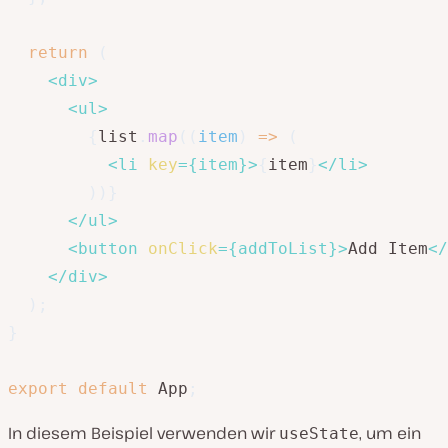
return
(
<
div
>
<
ul
>
{
list
.
map
(
(
item
)
=>
(
<
li
key
=
{
item
}
>
{
item
}
</
li
>
)
)
}
</
ul
>
<
button
onClick
=
{
addToList
}
>
Add Item
</
</
div
>
)
;
}
export
default
 App
;
In diesem Beispiel verwenden wir
, um ein
useState