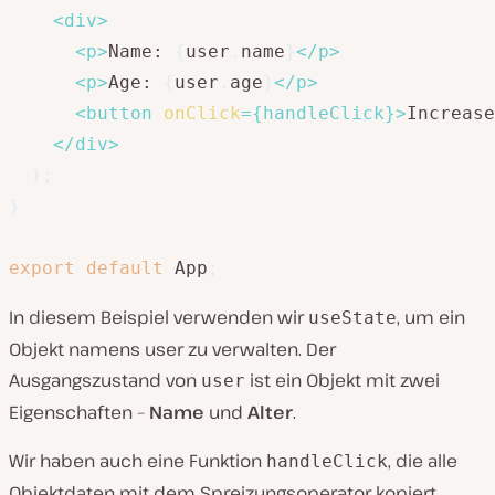
<
div
>
<
p
>
Name: 
{
user
.
name
}
</
p
>
<
p
>
Age: 
{
user
.
age
}
</
p
>
<
button
onClick
=
{
handleClick
}
>
Increase
</
div
>
)
;
}
export
default
 App
;
In diesem Beispiel verwenden wir
, um ein
useState
Objekt namens user zu verwalten. Der
Ausgangszustand von
ist ein Objekt mit zwei
user
Eigenschaften –
Name
und
Alter
.
Wir haben auch eine Funktion
, die alle
handleClick
Objektdaten mit dem Spreizungsoperator kopiert