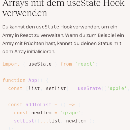
Arrays mit dem useState Hook
verwenden
Du kannst den
Hook verwenden, um ein
useState
Array in React zu verwalten. Wenn du zum Beispiel ein
Array mit Früchten hast, kannst du deinen Status mit
dem Array initialisieren:
import
{
 useState 
}
from
'react'
;
function
App
(
)
{
const
[
list
,
 setList
]
=
useState
(
[
'apple'
,
const
addToList
=
(
)
=>
{
const
 newItem 
=
'grape'
;
setList
(
[
...
list
,
 newItem
]
)
;
}
;