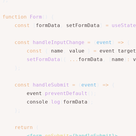
function
Form
(
)
{
const
[
formData
,
 setFormData
]
=
useState
const
handleInputChange
=
(
event
)
=>
{
const
{
 name
,
 value 
}
=
 event
.
target
setFormData
(
{
...
formData
,
[
name
]
:
 v
}
;
const
handleSubmit
=
(
event
)
=>
{
        event
.
preventDefault
(
)
;
        console
.
log
(
formData
)
;
}
;
return
(
<
form
onSubmit
=
{
handleSubmit
}
>