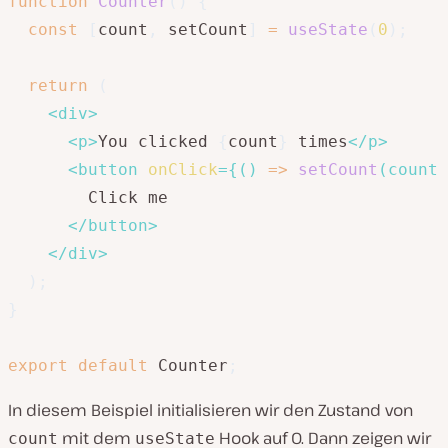
function
Counter
(
)
{
const
[
count
,
 setCount
]
=
useState
(
0
)
;
return
(
<
div
>
<
p
>
You clicked 
{
count
}
 times
</
p
>
<
button
onClick
=
{
(
)
=>
setCount
(
count 
        Click me

</
button
>
</
div
>
)
;
}
export
default
 Counter
;
In diesem Beispiel initialisieren wir den Zustand von
mit dem
Hook auf 0. Dann zeigen wir
count
useState