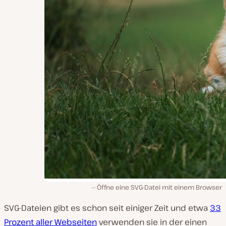
Öffne eine SVG-Datei mit einem Browser
SVG-Dateien gibt es schon seit einiger Zeit und etwa
33
Prozent aller Webseiten
verwenden sie in der einen