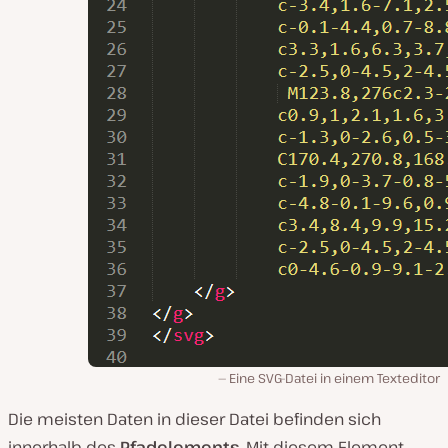
Eine SVG-Datei in einem Texteditor
Die meisten Daten in dieser Datei befinden sich
innerhalb des
Pfadelements
. Mit diesem Element