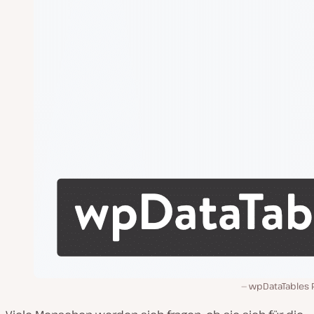
wpDataTables P