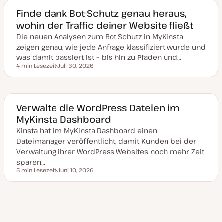
m
a
Finde dank Bot-Schutz genau heraus,
k
wohin der Traffic deiner Website fließt
t
u
Die neuen Analysen zum Bot-Schutz in MyKinsta
a
l
zeigen genau, wie jede Anfrage klassifiziert wurde und
i
s
was damit passiert ist – bis hin zu Pfaden und…
i
4 min Lesezeit
Juli 30, 2026
e
Lesezeit
D
r
a
t
t
u
m
a
Verwalte die WordPress Dateien im
k
MyKinsta Dashboard
t
u
Kinsta hat im MyKinsta-Dashboard einen
a
l
Dateimanager veröffentlicht, damit Kunden bei der
i
s
Verwaltung ihrer WordPress-Websites noch mehr Zeit
i
sparen…
e
r
5 min Lesezeit
Juni 10, 2026
Lesezeit
t
D
a
t
u
m
a
k
t