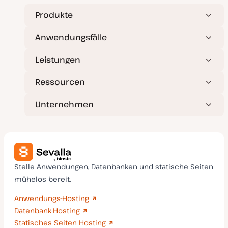
u
a
Produkte
l
i
s
Anwendungsfälle
i
e
r
Leistungen
t
Ressourcen
Unternehmen
Stelle Anwendungen, Datenbanken und statische Seiten
mühelos bereit.
Anwendungs-Hosting
Datenbank-Hosting
Statisches Seiten Hosting