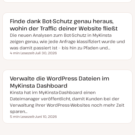
a
t
u
m
a
Finde dank Bot-Schutz genau heraus,
k
wohin der Traffic deiner Website fließt
t
u
Die neuen Analysen zum Bot-Schutz in MyKinsta
a
l
zeigen genau, wie jede Anfrage klassifiziert wurde und
i
s
was damit passiert ist – bis hin zu Pfaden und…
i
4 min Lesezeit
Juli 30, 2026
e
Lesezeit
D
r
a
t
t
u
m
a
Verwalte die WordPress Dateien im
k
MyKinsta Dashboard
t
u
Kinsta hat im MyKinsta-Dashboard einen
a
l
Dateimanager veröffentlicht, damit Kunden bei der
i
s
Verwaltung ihrer WordPress-Websites noch mehr Zeit
i
sparen…
e
r
5 min Lesezeit
Juni 10, 2026
Lesezeit
t
D
a
t
u