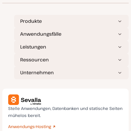
m
a
k
t
u
a
Produkte
l
i
s
Anwendungsfälle
i
e
r
Leistungen
t
Ressourcen
Unternehmen
Stelle Anwendungen, Datenbanken und statische Seiten
mühelos bereit.
Anwendungs-Hosting