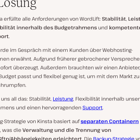
Lösung
a erfüllte alle Anforderungen von WordLift:
Stabilität
,
Leis
ibilität innerhalb des Budgetrahmens
und
kompetent
ort
.
urde im Gespräch mit einem Kunden über Webhosting-
en erwähnt. Aufgrund früherer gebrochener Versprech
sofort überzeugt. Außerdem brauchten wir einen Anbieter,
udget passt und flexibel genug ist, um mit dem Markt z
chrumpfen.
uns all das: Stabilität,
Leistung
, Flexibilität innerhalb unse
hmens und einen hervorragenden
Support
.
g-Strategie von Kinsta basiert auf
separaten Containern
, was die
Verwaltung und die Trennung von
ftp/Abhängigkeiten erleichtert
. Die
Backup-Strategie
vo