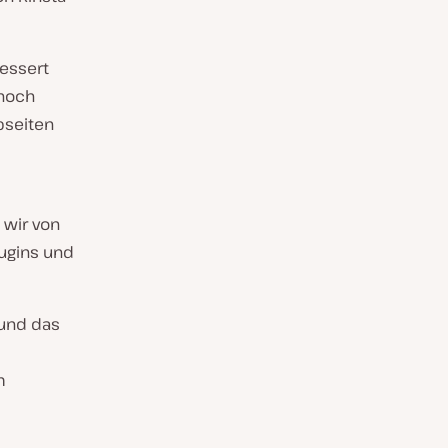
bessert
 noch
bseiten
e wir von
lugins und
und das
m