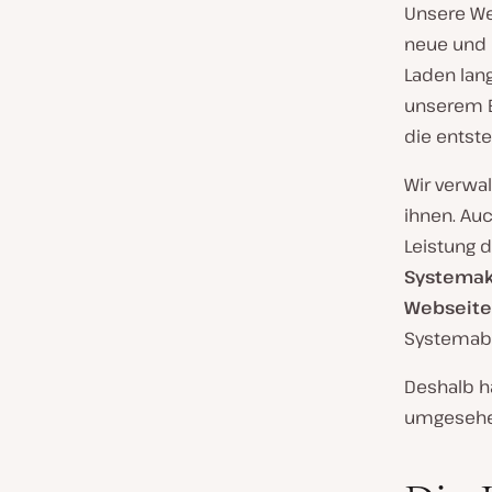
Unsere Web
neue und 
Laden lan
unserem E
die entst
Wir verwa
ihnen. Auc
Leistung 
Systemak
Webseit
Systemabh
Deshalb h
umgesehe