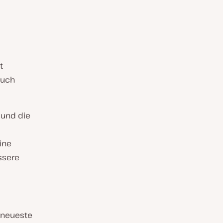
t
auch
 und die
ine
ssere
s neueste