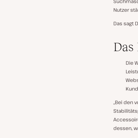
Suchmasch
Nutzer st
Das sagt D
Das
Die W
Leis
Webs
Kund
„Bei den 
Stabilitä
Accessoir
dessen, wa