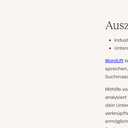
Aus
Indust
Unter
WordLift
is
sprechen, 
Suchmasch
Mithilfe v
analysiert
dein Unter
verknüpfte
ermöglich