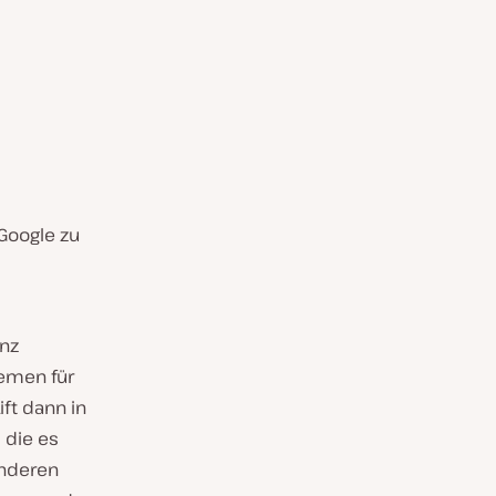
 Google zu
enz
hemen für
ft dann in
 die es
anderen