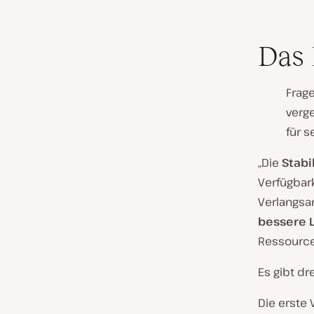
Das 
Frage
verg
für 
„Die
Stabi
Verfügbark
Verlangsa
bessere 
Ressource
Es gibt d
Die erste 