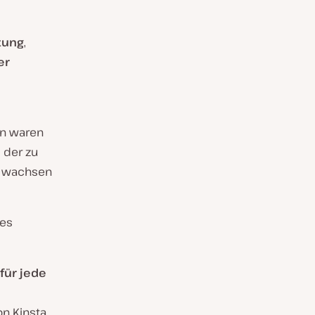
tung
,
er
en waren
 der zu
u wachsen
res
für jede
n Kinsta