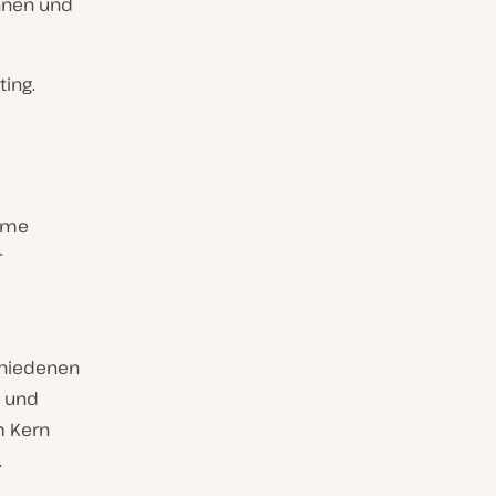
nnen und
ting.
same
r
chiedenen
s und
m Kern
.