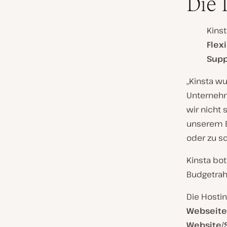
Die 
Kinst
Flex
Supp
„Kinsta w
Unternehm
wir nicht 
unserem B
oder zu s
Kinsta bot 
Budgetra
Die Hostin
Webseite
Website/S