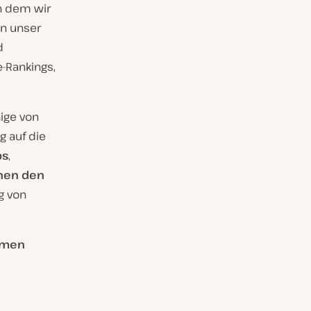
in dem wir
n unser
d
-Rankings,
ige von
g auf die
ps
,
chen den
g von
hmen