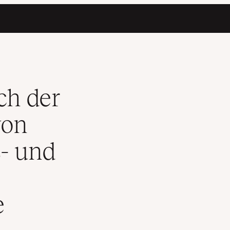
 Stabilitäts- und Supportproblemen verabschieden konnte
ch der
von
s- und
e