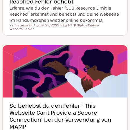
Reached Fehler behebt
Erfahre, wie du den Fehler “508 Resource Limit is
Reached” erkennst und behebst und deine Webseite
im Handumdrehen wieder online bekommst!
7 min Lesezeit
August 25, 2023
Blog
HTTP Status Codes
Lesezeit
Website-Fehler
D
P
T
T
a
o
h
h
t
s
e
e
u
t
m
m
m
T
a
a
a
y
k
p
t
u
a
l
i
s
i
e
r
t
So behebst du den Fehler “ This
Webseite Can’t Provide a Secure
Connection“ bei der Verwendung von
MAMP