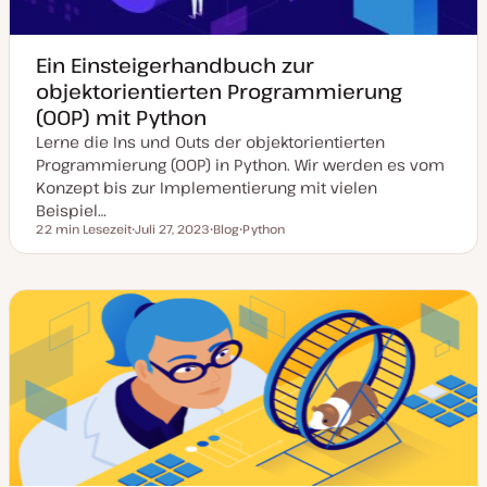
Ein Einsteigerhandbuch zur
objektorientierten Programmierung
(OOP) mit Python
Lerne die Ins und Outs der objektorientierten
Programmierung (OOP) in Python. Wir werden es vom
Konzept bis zur Implementierung mit vielen
Beispiel…
22 min Lesezeit
Juli 27, 2023
Blog
Python
Lesezeit
D
P
T
a
o
h
t
s
e
u
t
m
m
T
a
a
y
k
p
t
u
a
l
i
s
i
e
r
t