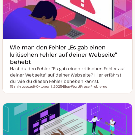
a
l
i
s
i
e
r
t
Wie man den Fehler „Es gab einen
kritischen Fehler auf deiner Webseite“
behebt
Hast du den Fehler "Es gab einen kritischen Fehler auf
deiner Webseite" auf deiner Webseite? Hier erfährst
du, wie du diesen Fehler beheben kannst.
15 min Lesezeit
Oktober 1, 2025
Blog
WordPress-Probleme
Lesezeit
D
P
T
a
o
h
t
s
e
u
t
m
m
T
a
a
y
k
p
t
u
a
l
i