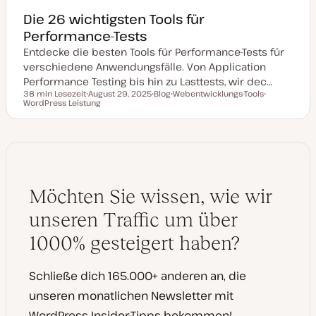
Die 26 wichtigsten Tools für
Performance-Tests
Entdecke die besten Tools für Performance-Tests für
verschiedene Anwendungsfälle. Von Application
Performance Testing bis hin zu Lasttests, wir dec…
38 min Lesezeit
August 29, 2025
Blog
Webentwicklungs-Tools
Lesezeit
WordPress Leistung
D
P
T
T
a
o
h
h
t
s
e
e
u
t
m
m
m
T
a
a
a
y
k
p
t
u
a
Möchten Sie wissen, wie wir
l
i
s
unseren Traffic um über
i
e
1000% gesteigert haben?
r
t
Schließe dich 165.000+ anderen an, die
unseren monatlichen Newsletter mit
WordPress Insider-Tipps bekommen!