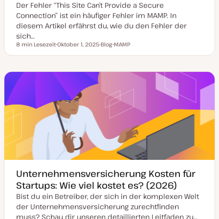
Der Fehler “This Site Can’t Provide a Secure
Connection” ist ein häufiger Fehler im MAMP. In
diesem Artikel erfährst du, wie du den Fehler der
sich…
8 min Lesezeit
Oktober 1, 2025
Blog
MAMP
Lesezeit
D
P
T
a
o
h
t
s
e
u
t
m
m
T
a
a
y
k
p
t
u
a
l
i
s
i
e
r
t
Unternehmensversicherung Kosten für
Startups: Wie viel kostet es? (2026)
Bist du ein Betreiber, der sich in der komplexen Welt
der Unternehmensversicherung zurechtfinden
muss? Schau dir unseren detaillierten Leitfaden zu…