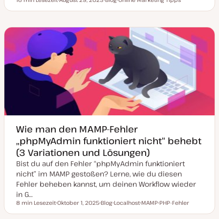
Lesezeit
D
P
T
a
o
h
t
s
e
u
t
m
m
T
a
a
y
k
p
t
u
a
l
i
s
i
e
r
t
Wie man den MAMP-Fehler
„phpMyAdmin funktioniert nicht“ behebt
(3 Variationen und Lösungen)
Bist du auf den Fehler “phpMyAdmin funktioniert
nicht” im MAMP gestoßen? Lerne, wie du diesen
Fehler beheben kannst, um deinen Workflow wieder
in G…
8 min Lesezeit
Oktober 1, 2025
Blog
Localhost
MAMP
PHP-Fehler
Lesezeit
D
P
T
T
T
a
o
h
h
h