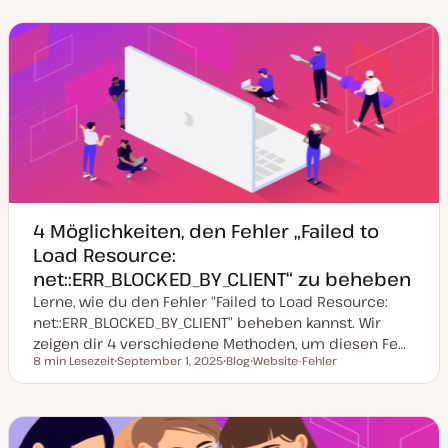
t
s
e
e
e
u
t
m
m
m
m
T
a
a
a
a
y
k
p
t
u
a
l
i
s
i
e
r
t
4 Möglichkeiten, den Fehler „Failed to
Load Resource:
net::ERR_BLOCKED_BY_CLIENT“ zu beheben
Lerne, wie du den Fehler “Failed to Load Resource:
net::ERR_BLOCKED_BY_CLIENT” beheben kannst. Wir
zeigen dir 4 verschiedene Methoden, um diesen Fe…
8 min Lesezeit
September 1, 2025
Blog
Website-Fehler
Lesezeit
D
P
T
a
o
h
t
s
e
u
t
m
m
T
a
a
y