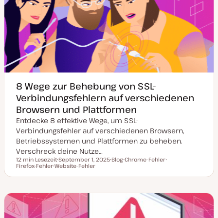
k
p
t
u
a
l
i
s
i
e
r
t
8 Wege zur Behebung von SSL-
Verbindungsfehlern auf verschiedenen
Browsern und Plattformen
Entdecke 8 effektive Wege, um SSL-
Verbindungsfehler auf verschiedenen Browsern,
Betriebssystemen und Plattformen zu beheben.
Verschreck deine Nutze…
12 min Lesezeit
September 1, 2025
Blog
Chrome-Fehler
Lesezeit
Firefox-Fehler
Website-Fehler
D
P
T
T
T
a
o
h
h
h
t
s
e
e
e
u
t
m
m
m
m
T
a
a
a
a
y
k
p
t
u