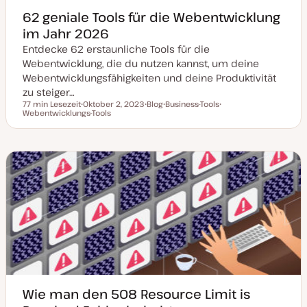
62 geniale Tools für die Webentwicklung
im Jahr 2026
Entdecke 62 erstaunliche Tools für die
Webentwicklung, die du nutzen kannst, um deine
Webentwicklungsfähigkeiten und deine Produktivität
zu steiger…
77 min Lesezeit
Oktober 2, 2023
Blog
Business-Tools
Lesezeit
Webentwicklungs-Tools
D
P
T
T
a
o
h
h
t
s
e
e
u
t
m
m
m
T
a
a
a
y
k
p
t
u
a
l
i
s
i
e
r
t
Wie man den 508 Resource Limit is