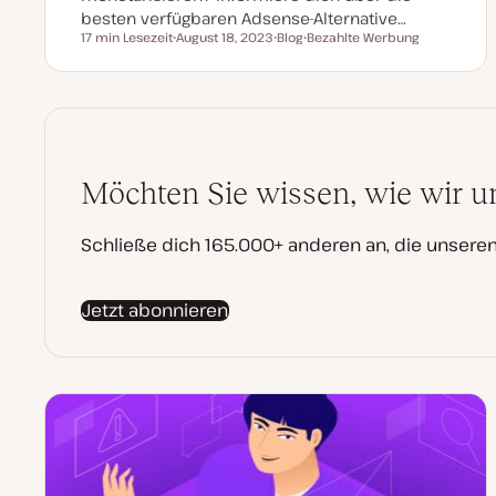
besten verfügbaren Adsense-Alternative…
17 min Lesezeit
August 18, 2023
Blog
Bezahlte Werbung
Lesezeit
D
P
T
a
o
h
t
s
e
u
t
m
m
T
a
a
y
k
p
t
u
a
Möchten Sie wissen, wie wir u
l
i
s
i
Schließe dich 165.000+ anderen an, die unser
e
r
t
Jetzt abonnieren