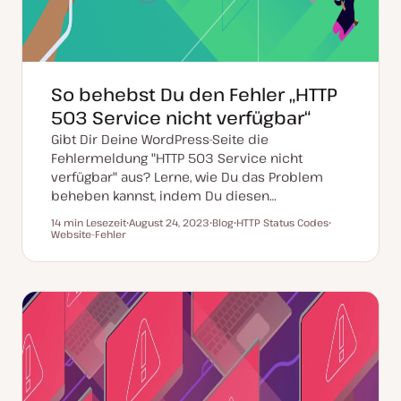
So behebst Du den Fehler „HTTP
503 Service nicht verfügbar“
Gibt Dir Deine WordPress-Seite die
Fehlermeldung "HTTP 503 Service nicht
verfügbar" aus? Lerne, wie Du das Problem
beheben kannst, indem Du diesen…
14 min Lesezeit
August 24, 2023
Blog
HTTP Status Codes
Lesezeit
Website-Fehler
D
P
T
T
a
o
h
h
t
s
e
e
u
t
m
m
m
T
a
a
a
y
k
p
t
u
a
l
i
s
i
e