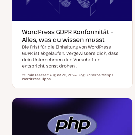
WordPress GDPR Konformität –
Alles, was du wissen musst
Die Frist für die Einhaltung von WordPress
GDPR ist abgelaufen. Vergewissere dich, dass
dein Unternehmen den Vorschriften
entspricht, sonst drohen…
23 min Lesezeit
August 26, 2024
Blog
Sicherheitstipps
Lesezeit
WordPress Tipps
D
P
T
T
a
o
h
h
t
s
e
e
u
t
m
m
m
T
a
a
a
y
k
p
t
u
a
l
i
s
i
e