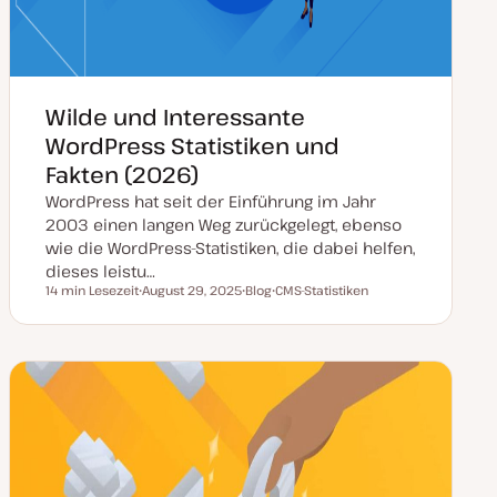
Wilde und Interessante
WordPress Statistiken und
Fakten (2026)
WordPress hat seit der Einführung im Jahr
2003 einen langen Weg zurückgelegt, ebenso
wie die WordPress-Statistiken, die dabei helfen,
dieses leistu…
14 min Lesezeit
August 29, 2025
Blog
CMS-Statistiken
Lesezeit
D
P
T
a
o
h
t
s
e
u
t
m
m
T
a
a
y
k
p
t
u
a
l
i
s
i