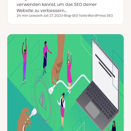
verwenden kannst, um das SEO deiner
Website zu verbessern…
24 min Lesezeit
Juli 27, 2023
Blog
SEO-Tools
WordPress SEO
Lesezeit
D
P
T
T
a
o
h
h
t
s
e
e
u
t
m
m
m
T
a
a
a
y
k
p
t
u
a
l
i
s
i
e
r
t