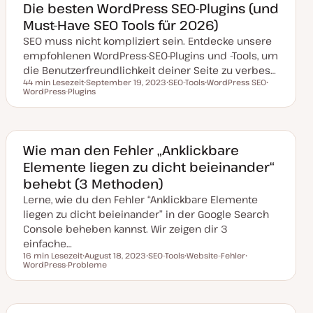
k
Die besten WordPress SEO-Plugins (und
t
Must-Have SEO Tools für 2026)
u
a
SEO muss nicht kompliziert sein. Entdecke unsere
l
i
empfohlenen WordPress-SEO-Plugins und -Tools, um
s
i
die Benutzerfreundlichkeit deiner Seite zu verbes…
e
44 min Lesezeit
September 19, 2023
SEO-Tools
WordPress SEO
r
Lesezeit
WordPress-Plugins
D
T
T
T
t
a
h
h
h
t
e
e
e
u
m
m
m
m
a
a
a
a
k
Wie man den Fehler „Anklickbare
t
Elemente liegen zu dicht beieinander“
u
a
behebt (3 Methoden)
l
i
Lerne, wie du den Fehler “Anklickbare Elemente
s
i
liegen zu dicht beieinander” in der Google Search
e
Console beheben kannst. Wir zeigen dir 3
r
t
einfache…
16 min Lesezeit
August 18, 2023
SEO-Tools
Website-Fehler
Lesezeit
WordPress-Probleme
D
T
T
T
a
h
h
h
t
e
e
e
u
m
m
m
m
a
a
a
a