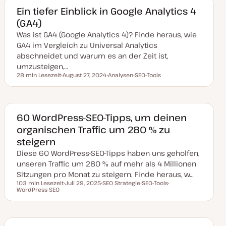
m
a
a
a
Ein tiefer Einblick in Google Analytics 4
k
(GA4)
t
u
Was ist GA4 (Google Analytics 4)? Finde heraus, wie
a
l
GA4 im Vergleich zu Universal Analytics
i
s
abschneidet und warum es an der Zeit ist,
i
umzusteigen,…
e
r
28 min Lesezeit
August 27, 2024
Analysen
SEO-Tools
Lesezeit
t
D
T
T
a
h
h
t
e
e
u
m
m
m
a
a
a
60 WordPress-SEO-Tipps, um deinen
k
organischen Traffic um 280 % zu
t
u
steigern
a
l
Diese 60 WordPress-SEO-Tipps haben uns geholfen,
i
s
unseren Traffic um 280 % auf mehr als 4 Millionen
i
Sitzungen pro Monat zu steigern. Finde heraus, w…
e
r
103 min Lesezeit
Juli 29, 2025
SEO Strategie
SEO-Tools
t
Lesezeit
WordPress SEO
D
T
T
T
a
h
h
h
t
e
e
e
u
m
m
m
m
a
a
a
a