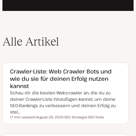
Alle Artikel
Crawler-Liste: Web Crawler Bots und
wie du sie für deinen Erfolg nutzen
kannst
Schau dir die besten Webcrawler an, die du zu
deiner Crawler-Liste hinzufügen kannst, um deine
SEO-Rankings zu verbessern und deinen Erfolg zu
stei…
17 min Lesezeit
August 29, 2025
SEO Strategie
SEO-Tools
Lesezeit
D
T
T
a
h
h
t
e
e
u
m
m