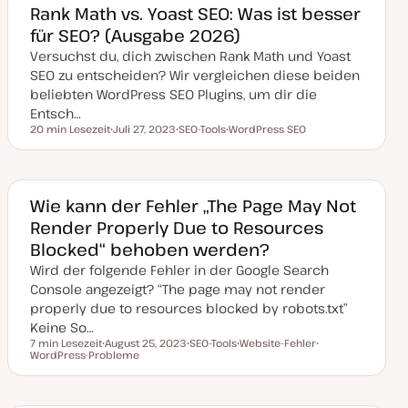
k
Rank Math vs. Yoast SEO: Was ist besser
t
für SEO? (Ausgabe 2026)
u
a
Versuchst du, dich zwischen Rank Math und Yoast
l
i
SEO zu entscheiden? Wir vergleichen diese beiden
s
i
beliebten WordPress SEO Plugins, um dir die
e
Entsch…
r
t
20 min Lesezeit
Juli 27, 2023
SEO-Tools
WordPress SEO
Lesezeit
D
T
T
a
h
h
t
e
e
u
m
m
m
a
a
a
Wie kann der Fehler „The Page May Not
k
Render Properly Due to Resources
t
u
Blocked“ behoben werden?
a
l
Wird der folgende Fehler in der Google Search
i
s
Console angezeigt? “The page may not render
i
properly due to resources blocked by robots.txt”
e
r
Keine So…
t
7 min Lesezeit
August 25, 2023
SEO-Tools
Website-Fehler
Lesezeit
WordPress-Probleme
D
T
T
T
a
h
h
h
t
e
e
e
u
m
m
m
m
a
a
a