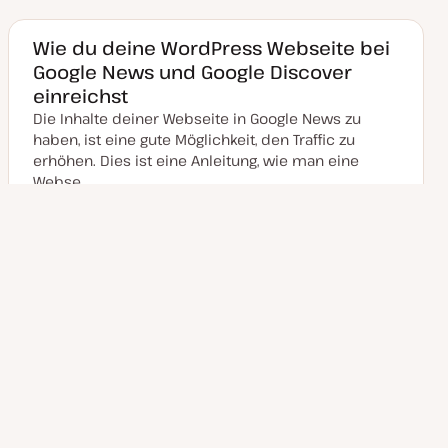
t
e
e
u
m
m
m
a
a
a
Wie du deine WordPress Webseite bei
k
Google News und Google Discover
t
u
einreichst
a
l
Die Inhalte deiner Webseite in Google News zu
i
s
haben, ist eine gute Möglichkeit, den Traffic zu
i
erhöhen. Dies ist eine Anleitung, wie man eine
e
r
Webse…
t
15 min Lesezeit
August 18, 2023
SEO-Tools
WordPress SEO
Lesezeit
WordPress Tipps
D
T
T
T
a
h
h
h
t
e
e
e
u
m
m
m
m
a
a
a
a
k
t
u
a
l
i
s
i
e
r
t