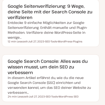
a
k
Google Seitenverifizierung: 9 Wege,
t
deine Seite mit der Search Console zu
u
a
verifizieren
l
i
Entdecke 9 einfache Möglichkeiten zur Google-
s
i
Seitenverifizierung. Enthält manuelle und Plugin-
e
Methoden. Verifiziere deine WordPress-Seite in
r
t
wenige…
12 min Lesezeit
Juli 27, 2023
SEO-Tools
WordPress-Plugins
Lesezeit
D
T
T
a
h
h
t
e
e
u
m
m
m
a
a
a
Google Search Console: Alles was du
k
wissen musst, um dein SEO zu
t
u
verbessern
a
l
In diesem Artikel erfährst du, wie du die neue
i
s
Google Search Console (GSC) einrichten und
i
verwenden kannst, um das SEO deiner Website zu
e
r
verbessern…
t
24 min Lesezeit
Juli 27, 2023
SEO-Tools
WordPress SEO
Lesezeit
D
T
T
a
h
h