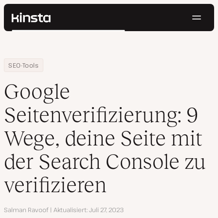
Navig
Kinsta®
Suchen
Plattform
Lösungen
Anmelden
Kostenlos testen
Home
Ressourcen Center
Google Seitenverifizierung: 9 Wege, deine Seite mit der Search C
SEO-Tools
Preise
Ressourcen
Google
Kontakt
Seitenverifizierung: 9
Wege, deine Seite mit
der Search Console zu
verifizieren
Autor
Salman Ravoof
Aktualisiert
Juli 27, 2023